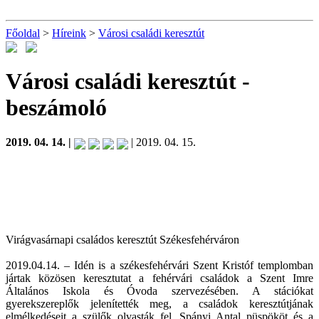
Főoldal
>
Híreink
>
Városi családi keresztút
Városi családi keresztút
-
beszámoló
2019. 04. 14. |
| 2019. 04. 15.
Virágvasárnapi családos keresztút Székesfehérváron
2019.04.14. – Idén is a székesfehérvári Szent Kristóf templomban
jártak közösen keresztutat a fehérvári családok a Szent Imre
Általános Iskola és Óvoda szervezésében. A stációkat
gyerekszereplők jelenítették meg, a családok keresztútjának
elmélkedéseit a szülők olvasták fel. Spányi Antal püspököt és a