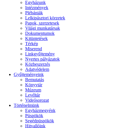
Egyházunk
Intézmények
Plébániák
Lelkipásztori körzetek
Papok, szerzetesek
Világi munkatársak
Dokumentumok
Kitüntetések
Térkép
Miserend
Linkgyűjtemény
Nyertes pályázatok
Közbeszerzés
Adatvédelem
Gyűjteményeink
Bemutatás
Könyvtár
Múzeum
Levéltár
Videósorozat
Történelmünk
Egyházmegyénk
Püspökök
Segédpüspökök
Hitvallóink