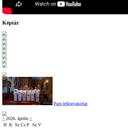
Képtár
Papi lelkigyakorlat
<
2026. április
>
H
K
Sz
Cs
P
Sz
V