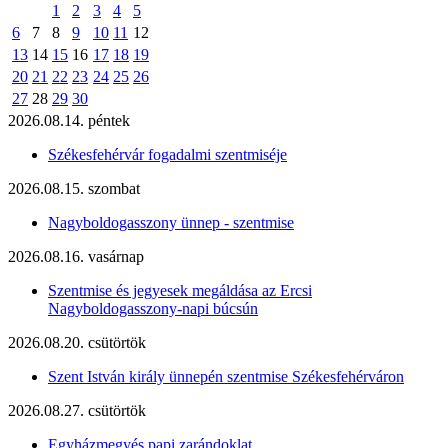
1
2
3
4
5
6
7
8
9
10
11
12
13
14
15
16
17
18
19
20
21
22
23
24
25
26
27
28
29
30
2026.08.14. péntek
Székesfehérvár fogadalmi szentmiséje
2026.08.15. szombat
Nagyboldogasszony ünnep - szentmise
2026.08.16. vasárnap
Szentmise és jegyesek megáldása az Ercsi
Nagyboldogasszony-napi búcsún
2026.08.20. csütörtök
Szent István király ünnepén szentmise Székesfehérváron
2026.08.27. csütörtök
Egyházmegyés papi zarándoklat