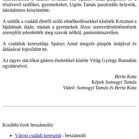
résztvevő szülőket, gyermekeket, Ugrits Tamás pasztorális helynök,
iskolabiztos köszöntötte.
A szülők a családi életről szóló elmélkedéssekkel kísérték Krisztust a
fájdalmak útján, mialatt a gyermekek Jézus szenvedéstörténetének
szereplőit jelenítették meg szavak nélkül, pantomimszerűen.
A családok keresztútja Spányi Antal megyés püspök imájával és
áldásával fejeződött be.
Az egyes stációkat gitáros énekekkel kísérte Virág György Barnabás
együttesével.
Berta Kata
Képek Somogyi Tamás
Videó: Somogyi Tamás és Berta Kata
Korábbi évek beszámolói:
Városi családi keresztút
- beszámoló