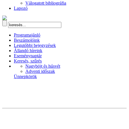
Válogatott bibliográfia
Lapozó
Programajánló
Beszámolóink
Legutóbbi bejegyzések
Állandó híreink
Eseménynaptár
Keresés, szűrés
Nagyböjt és húsvét
Adventi időszak
Ünnepkörök