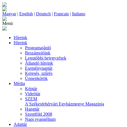
Magyar
|
English
|
Deutsch
|
Francais
|
Italiano
Menü
Híreink
Híreink
Programajánló
Beszámolóink
Legutóbbi bejegyzések
Állandó híreink
Eseménynaptár
Keresés, szűrés
Ünnepkörök
Média
Képtár
Videótár
SZEM
A Székesfehérvári Egyházmegye Magazinja
Hangtár
Szentföld 2008
Napi evangélium
Adattár