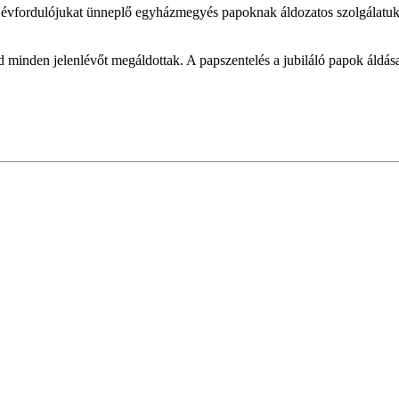
évfordulójukat ünneplő egyházmegyés papoknak áldozatos szolgálatuka
 minden jelenlévőt megáldottak. A papszentelés a jubiláló papok áldása