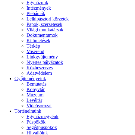
Egyházunk
Intézmények
Plébániák
Lelkipásztori körzetek
Papok, szerzetesek
Világi munkatársak
Dokumentumok
Kitüntetések
Térkép
Miserend
Linkgyűjtemény
Nyertes pályázatok
Közbeszerzés
Adatvédelem
Gyűjteményeink
Bemutatás
Könyvtár
Múzeum
Levéltár
Videósorozat
Történelmünk
Egyházmegyénk
Püspökök
Segédpüspökök
Hitvallóink