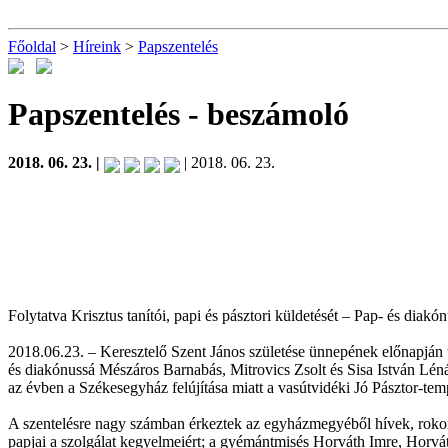
Főoldal
>
Híreink
>
Papszentelés
Papszentelés
- beszámoló
2018. 06. 23. |
| 2018. 06. 23.
Folytatva Krisztus tanítói, papi és pásztori küldetését – Pap- és diak
2018.06.23. – Keresztelő Szent János születése ünnepének előnapján
és diakónussá Mészáros Barnabás, Mitrovics Zsolt és Sisa István Lénárd
az évben a Székesegyház felújítása miatt a vasútvidéki Jó Pásztor-
A szentelésre nagy számban érkeztek az egyházmegyéből hívek, rokon
papjai a szolgálat kegyelmeiért; a gyémántmisés Horváth Imre, Horvát