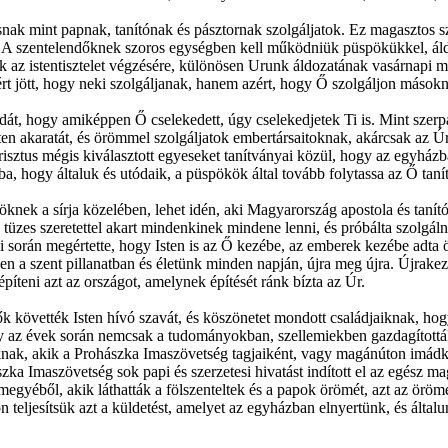
ak mint papnak, tanítónak és pásztornak szolgáljatok. Ez magasztos szo
z. A szentelendőknek szoros egységben kell működniük püspökükkel, ál
k az istentisztelet végzésére, különösen Urunk áldozatának vasárnapi 
ért jött, hogy neki szolgáljanak, hanem azért, hogy Ő szolgáljon mások
át, hogy amiképpen Ő cselekedett, úgy cselekedjetek Ti is. Mint szerp
 Isten akaratát, és örömmel szolgáljatok embertársaitoknak, akárcsak a
risztus mégis kiválasztott egyeseket tanítványai közül, hogy az egyházb
a, hogy általuk és utódaik, a püspökök által tovább folytassa az Ő tanító
knek a sírja közelében, lehet idén, aki Magyarország apostola és tanító
 tüzes szeretettel akart mindenkinek mindene lenni, és próbálta szolgálni
ei során megértette, hogy Isten is az Ő kezébe, az emberek kezébe adta
a szent pillanatban és életünk minden napján, újra meg újra. Újrakez
píteni azt az országot, amelynek építését ránk bízta az Úr.
 követték Isten hívó szavát, és köszönetet mondott családjaiknak, ho
 az évek során nemcsak a tudományokban, szellemiekben gazdagították 
ak, akik a Prohászka Imaszövetség tagjaiként, vagy magánúton imádkozn
szka Imaszövetség sok papi és szerzetesi hivatást indított el az egész 
zmegyéből, akik láthatták a fölszenteltek és a papok örömét, azt az öröme
ljesítsük azt a küldetést, amelyet az egyházban elnyertünk, és általunk