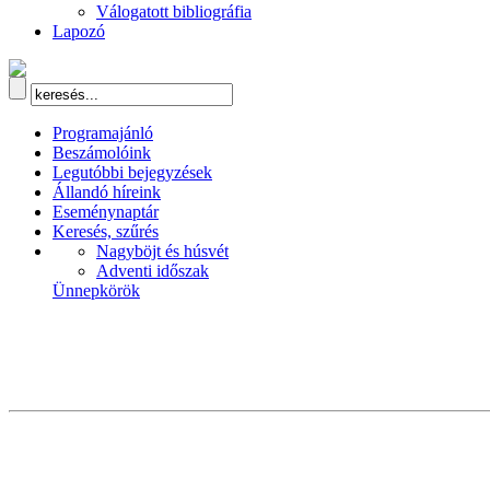
Válogatott bibliográfia
Lapozó
Programajánló
Beszámolóink
Legutóbbi bejegyzések
Állandó híreink
Eseménynaptár
Keresés, szűrés
Nagyböjt és húsvét
Adventi időszak
Ünnepkörök