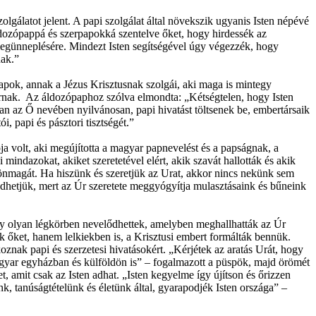
lgálatot jelent. A papi szolgálat által növekszik ugyanis Isten népévé
dozópappá és szerpapokká szentelve őket, hogy hirdessék az
megünneplésére. Mindezt Isten segítségével úgy végezzék, hogy
nak.”
apok, annak a Jézus Krisztusnak szolgái, aki maga is mintegy
z Úrnak. Az áldozópaphoz szólva elmondta: „Kétségtelen, hogy Isten
an az Ő nevében nyilvánosan, papi hivatást töltsenek be, embertársaik
i, papi és pásztori tisztségét.”
ja volt, aki megújította a magyar papnevelést és a papságnak, a
 mindazokat, akiket szeretetével elért, akik szavát hallották és akik
 önmagát. Ha hiszünk és szeretjük az Urat, akkor nincs nekünk sem
dhetjük, mert az Úr szeretete meggyógyítja mulasztásaink és bűneink
gy olyan légkörben nevelődhettek, amelyben meghallhatták az Úr
őket, hanem lelkiekben is, a Krisztusi embert formálták bennük.
ak papi és szerzetesi hivatásokért. „Kérjétek az aratás Urát, hogy
magyar egyházban és külföldön is” – fogalmazott a püspök, majd örömét
t, amit csak az Isten adhat. „Isten kegyelme így újítson és őrizzen
, tanúságtételünk és életünk által, gyarapodjék Isten országa” –