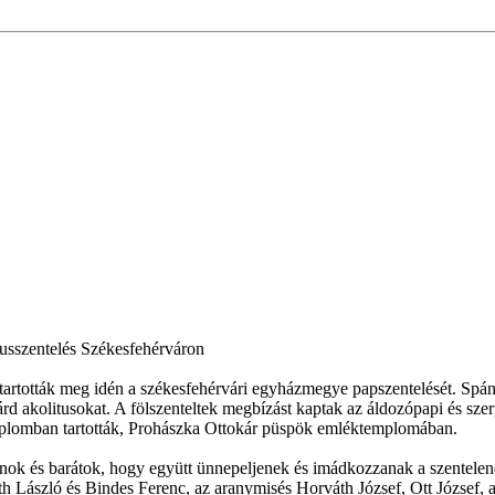
ónusszentelés Székesfehérváron
 tartották meg idén a székesfehérvári egyházmegye papszentelését. Spá
 akolitusokat. A fölszenteltek megbízást kaptak az áldozópapi és szerpap
templomban tartották, Prohászka Ottokár püspök emléktemplomában.
ok és barátok, hogy együtt ünnepeljenek és imádkozzanak a szentelen
h László és Bindes Ferenc, az aranymisés Horváth József, Ott József, 