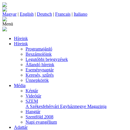
Magyar
|
English
|
Deutsch
|
Francais
|
Italiano
Menü
Híreink
Híreink
Programajánló
Beszámolóink
Legutóbbi bejegyzések
Állandó híreink
Eseménynaptár
Keresés, szűrés
Ünnepkörök
Média
Képtár
Videótár
SZEM
A Székesfehérvári Egyházmegye Magazinja
Hangtár
Szentföld 2008
Napi evangélium
Adattár