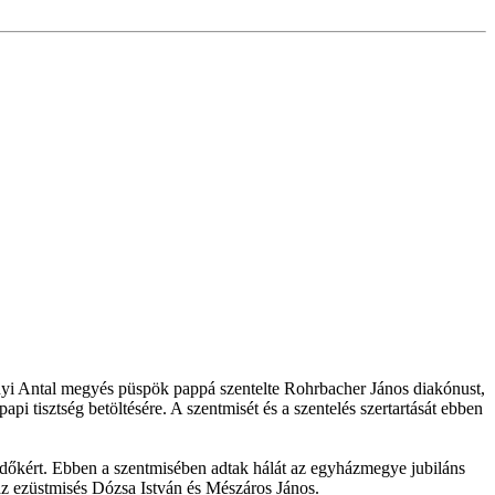
nyi Antal megyés püspök pappá szentelte Rohrbacher János diakónust,
i tisztség betöltésére. A szentmisét és a szentelés szertartását ebben
dőkért. Ebben a szentmisében adtak hálát az egyházmegye jubiláns
az ezüstmisés Dózsa István és Mészáros János.