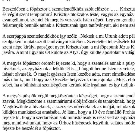
Beszédében a főpásztor a szentelendőkhöz szólt először: „ … Krisztusn
és végül szent templommá Krisztus titokzatos teste, vagyis az egyhá
evangéliumot, szenteljék meg és vezessék Isten népét. Legyen gondju
felismerjék bennük annak a Krisztusnak igaz tanítványait, aki nem az
A szerpappá szentelendőkhőz így szólt: „Nektek a mi Urunk adott péld
szolgaként mutatkozott tanítványai körében. Szeretettel teljesítsétek
szent népe királyi papságot nyert Krisztusban, a mi főpapunk Jézus K
javára. Amint ugyanis Őt küldte az Atya, úgy küldte apostolait a világb
A megyés főpásztor örömét fejezete ki, hogy a szentelés annak a püspö
híveknek, az egyháznak a lelkületét is. „Lángolt benne Isten szeretete,
írásait olvassák. Ő magát egészen Isten kezébe adta, mert elmélkedés
más utunk, mint hogy az Ő kezébe helyezzük önmagunkat. Most, ebben 
sebét, ha a bűnbánat szentségében kérünk tőle irgalmat, és így tudjuk é
A megyés püspök végül megköszönte a készséget, hogy a szentelendők
szavát. Megköszönte a szemináriumi elöljáróknak és tanároknak, hogy
Megköszönte a híveknek, a szerzetes nővéreknek az imáját, mindazokn
küldjön munkásokat aratásába. Jó látni, hogy a 10 éve fennálló Prohá
fejezte ki, hogy a szertartáson sok ministránsuk is részt vett az egyhá
meg mindnyájunkat, hogy az Úrhoz hűségesek legyünk, sajátos módon te
fejezte be beszédét a főpásztor.