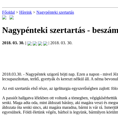
Főoldal
>
Híreink
>
Nagypénteki szertartás
Nagypénteki szertartás
- beszá
2018. 03. 30. |
| 2018. 03. 30.
2018.03.30. - Nagypéntek szigorú böjti nap. Ezen a napon - mivel Jézu
lecsupaszítottan, terítő, gyertyák és kereszt nélkül áll. A néma bevonu
Az esti szertartás első része, az igeliturgia egyszerűségben zajlott: f
A passiót hallgatva lélekben ott voltunk a tömegben, végigkísérhettük
senki. Maga adta oda, mint áldozati bárány, aki magára veszi és megs
áldozata óta senki sincs, aki magára maradna, bármi is vár rá. Ismerjü
egyesülnek. Földi életünk végén, bárhol is legyünk, bármilyen körü