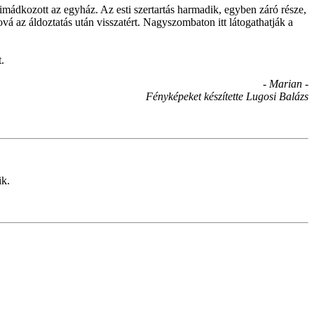
imádkozott az egyház. Az esti szertartás harmadik, egyben záró része,
ová az áldoztatás után visszatért. Nagyszombaton itt látogathatják a
.
- Marian -
Fényképeket készítette Lugosi Balázs
ik.