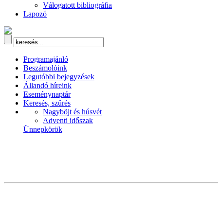
Válogatott bibliográfia
Lapozó
Programajánló
Beszámolóink
Legutóbbi bejegyzések
Állandó híreink
Eseménynaptár
Keresés, szűrés
Nagyböjt és húsvét
Adventi időszak
Ünnepkörök