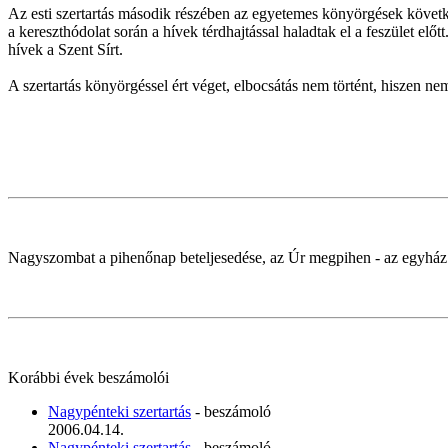
Az esti szertartás második részében az egyetemes könyörgések követke
a kereszthódolat során a hívek térdhajtással haladtak el a feszület elő
hívek a Szent Sírt.
A szertartás könyörgéssel ért véget, elbocsátás nem történt, hiszen nem
Nagyszombat a pihenőnap beteljesedése, az Úr megpihen - az egyház i
Korábbi évek beszámolói
Nagypénteki szertartás
- beszámoló
2006.04.14.
Nagypénteki szertartás
- beszámoló