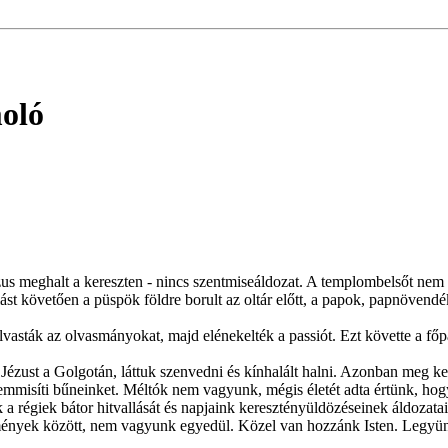
moló
s meghalt a kereszten - nincs szentmiseáldozat. A templombelsőt nem vil
lást követően a püspök földre borult az oltár előtt, a papok, papnövendé
ölolvasták az olvasmányokat, majd elénekelték a passiót. Ezt követte a főp
 Jézust a Golgotán, láttuk szenvedni és kínhalált halni. Azonban meg kel
emmisíti bűneinket. Méltók nem vagyunk, mégis életét adta értünk, hogy
k a régiek bátor hitvallását és napjaink keresztényüldözéseinek áldozatai
lmények között, nem vagyunk egyedül. Közel van hozzánk Isten. Legyün