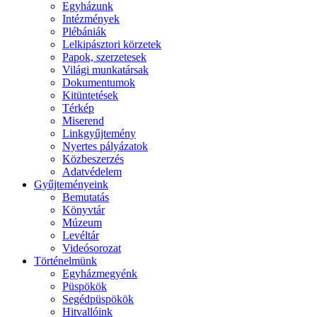
Egyházunk
Intézmények
Plébániák
Lelkipásztori körzetek
Papok, szerzetesek
Világi munkatársak
Dokumentumok
Kitüntetések
Térkép
Miserend
Linkgyűjtemény
Nyertes pályázatok
Közbeszerzés
Adatvédelem
Gyűjteményeink
Bemutatás
Könyvtár
Múzeum
Levéltár
Videósorozat
Történelmünk
Egyházmegyénk
Püspökök
Segédpüspökök
Hitvallóink