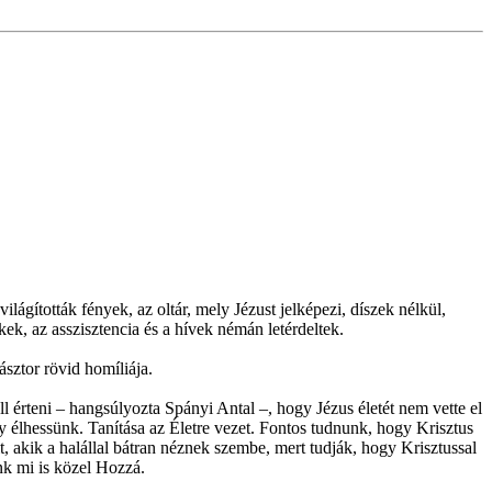
ágították fények, az oltár, mely Jézust jelképezi, díszek nélkül,
kek, az asszisztencia és a hívek némán letérdeltek.
ásztor rövid homíliája.
l érteni – hangsúlyozta Spányi Antal –, hogy Jézus életét nem vette el
 élhessünk. Tanítása az Életre vezet. Fontos tudnunk, hogy Krisztus
t, akik a halállal bátran néznek szembe, mert tudják, hogy Krisztussal
k mi is közel Hozzá.