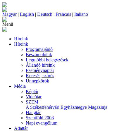
Magyar
|
English
|
Deutsch
|
Francais
|
Italiano
Menü
Híreink
Híreink
Programajánló
Beszámolóink
Legutóbbi bejegyzések
Állandó híreink
Eseménynaptár
Keresés, szűrés
Ünnepkörök
Média
Képtár
Videótár
SZEM
A Székesfehérvári Egyházmegye Magazinja
Hangtár
Szentföld 2008
Napi evangélium
Adattár