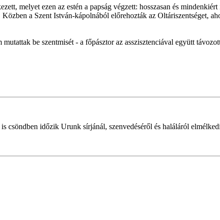
zett, melyet ezen az estén a papság végzett: hosszasan és mindenkiért 
tt. Közben a Szent István-kápolnából előrehozták az Oltáriszentséget, ah
 mutattak be szentmisét - a főpásztor az asszisztenciával együtt távozott
s csöndben időzik Urunk sírjánál, szenvedéséről és haláláról elmélked