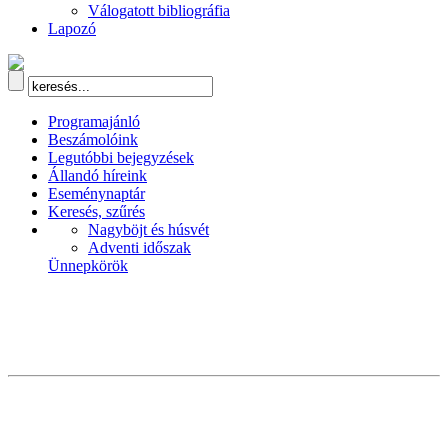
Válogatott bibliográfia
Lapozó
Programajánló
Beszámolóink
Legutóbbi bejegyzések
Állandó híreink
Eseménynaptár
Keresés, szűrés
Nagyböjt és húsvét
Adventi időszak
Ünnepkörök