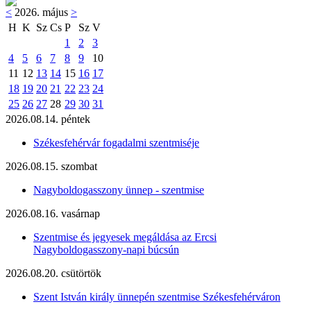
<
2026. május
>
H
K
Sz
Cs
P
Sz
V
1
2
3
4
5
6
7
8
9
10
11
12
13
14
15
16
17
18
19
20
21
22
23
24
25
26
27
28
29
30
31
2026.08.14. péntek
Székesfehérvár fogadalmi szentmiséje
2026.08.15. szombat
Nagyboldogasszony ünnep - szentmise
2026.08.16. vasárnap
Szentmise és jegyesek megáldása az Ercsi
Nagyboldogasszony-napi búcsún
2026.08.20. csütörtök
Szent István király ünnepén szentmise Székesfehérváron