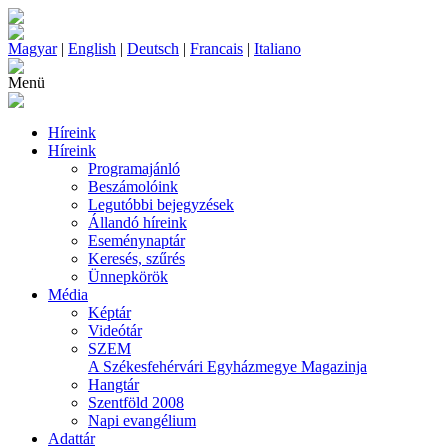
Magyar
|
English
|
Deutsch
|
Francais
|
Italiano
Menü
Híreink
Híreink
Programajánló
Beszámolóink
Legutóbbi bejegyzések
Állandó híreink
Eseménynaptár
Keresés, szűrés
Ünnepkörök
Média
Képtár
Videótár
SZEM
A Székesfehérvári Egyházmegye Magazinja
Hangtár
Szentföld 2008
Napi evangélium
Adattár