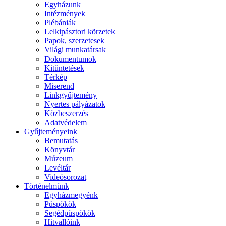
Egyházunk
Intézmények
Plébániák
Lelkipásztori körzetek
Papok, szerzetesek
Világi munkatársak
Dokumentumok
Kitüntetések
Térkép
Miserend
Linkgyűjtemény
Nyertes pályázatok
Közbeszerzés
Adatvédelem
Gyűjteményeink
Bemutatás
Könyvtár
Múzeum
Levéltár
Videósorozat
Történelmünk
Egyházmegyénk
Püspökök
Segédpüspökök
Hitvallóink