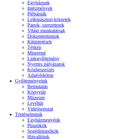
Egyházunk
Intézmények
Plébániák
Lelkipásztori körzetek
Papok, szerzetesek
Világi munkatársak
Dokumentumok
Kitüntetések
Térkép
Miserend
Linkgyűjtemény
Nyertes pályázatok
Közbeszerzés
Adatvédelem
Gyűjteményeink
Bemutatás
Könyvtár
Múzeum
Levéltár
Videósorozat
Történelmünk
Egyházmegyénk
Püspökök
Segédpüspökök
Hitvallóink