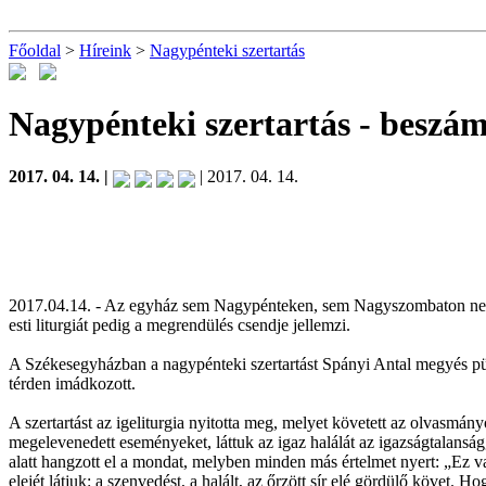
Főoldal
>
Híreink
>
Nagypénteki szertartás
Nagypénteki szertartás
- beszá
2017. 04. 14. |
| 2017. 04. 14.
2017.04.14. - Az egyház sem Nagypénteken, sem Nagyszombaton nem mu
esti liturgiát pedig a megrendülés csendje jellemzi.
A Székesegyházban a nagypénteki szertartást Spányi Antal megyés püsp
térden imádkozott.
A szertartást az igeliturgia nyitotta meg, melyet követett az olvasmán
megelevenedett eseményeket, láttuk az igaz halálát az igazságtalanság
alatt hangzott el a mondat, melyben minden más értelmet nyert: „Ez v
elejét látjuk: a szenvedést, a halált, az őrzött sír elé gördülő követ