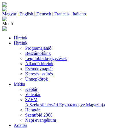
Magyar
|
English
|
Deutsch
|
Francais
|
Italiano
Menü
Híreink
Híreink
Programajánló
Beszámolóink
Legutóbbi bejegyzések
Állandó híreink
Eseménynaptár
Keresés, szűrés
Ünnepkörök
Média
Képtár
Videótár
SZEM
A Székesfehérvári Egyházmegye Magazinja
Hangtár
Szentföld 2008
Napi evangélium
Adattár