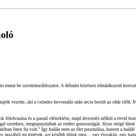
moló
tat be szentmiseáldozatot. A délután közösen elimádkozott keresztút 
ök vezette, aki a csöndes bevonulás után arcra borult az oltár előtt. 
yok fölolvasása és a passió eléneklése, majd átvezetés nélkül a rövid ho
gal szemben, megtapasztaltuk az ember gonoszságát. Jézus mögé látott a 
alóban Isten fia volt.” Így halála nem az élet pusztulása, hanem a ha
. Hogy igazából mi történik, azt később látjuk meg… egy éjszakán, egy ha