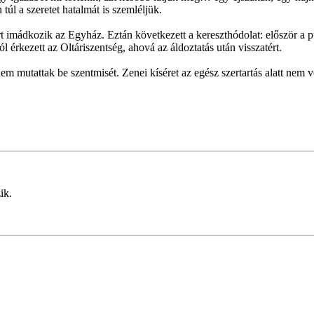
úl a szeretet hatalmát is szemléljük.
imádkozik az Egyház. Eztán következett a kereszthódolat: először a pü
l érkezett az Oltáriszentség, ahová az áldoztatás után visszatért.
nem mutattak be szentmisét. Zenei kíséret az egész szertartás alatt nem v
ik.