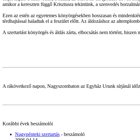
amikor a kereszten függő Krisztusra tekintünk, a szenvedés borzalmán t
Ezen az estén az egyetemes könyörgésekben hosszasan és mindenkiért 
térdhajtással haladtak el a feszület előtt. Az áldozáshoz az altemplombó
A szertartást könyörgés és áldás zárta, elbocsátás nem történt, hiszen 
A rákövetkező napon, Nagyszombaton az Egyház Urunk sírjánál időz
Korábbi évek beszámolói
Nagypénteki szertartás
- beszámoló
2006.04.14.