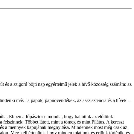
és a szigorú böjti nap egyértelmű jelek a hívő közösség számára: az
Mindenki más - a papok, papnövendékek, az asszisztencia és a hívek –
mília. Ebben a főpásztor elmondta, hogy hallottuk az előttünk
felszínnek. Többet látott, mint a tömeg és mint Pilátus. A kereszt
lálé és a mennyek kapujának megnyitása. Mindennek most még csak az
jnalon. Meg kell értenünk, hogy minden miattunk és értünk történik, és