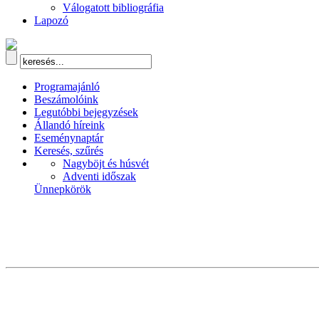
Válogatott bibliográfia
Lapozó
Programajánló
Beszámolóink
Legutóbbi bejegyzések
Állandó híreink
Eseménynaptár
Keresés, szűrés
Nagyböjt és húsvét
Adventi időszak
Ünnepkörök