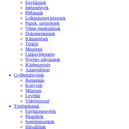
Egyházunk
Intézmények
Plébániák
Lelkipásztori körzetek
Papok, szerzetesek
Világi munkatársak
Dokumentumok
Kitüntetések
Térkép
Miserend
Linkgyűjtemény
Nyertes pályázatok
Közbeszerzés
Adatvédelem
Gyűjteményeink
Bemutatás
Könyvtár
Múzeum
Levéltár
Videósorozat
Történelmünk
Egyházmegyénk
Püspökök
Segédpüspökök
Hitvallóink