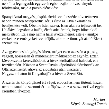
nélkül, a legnagyobb egyszerűségben zajlott: olvasmányok
fölolvasása, majd a passió eléneklése.
Spányi Antal megyés püspök rövid szentbeszéde követett:ezen a
napon minden beteljesedik. Jézus élete az Atya akaratának
beteljesítése volt, Őbenne Isten szava, Isten akarata teljesedett be.
Halálával legyőzte a halált, életét adta értünk, hogy bűneinktől
megváltson. Ez a nap nem a halál győzelmének estéje - amikor
ezeket az eseményeket szemléljük, akkor az önmagát átadó Életet
szemléljük.
Az egyetemes könyörgésekben, melyet ezen az estén a papság
végzett, hosszasan és mindenkiért imádkozott az egyház. Eztán
következett a kereszthódolat: a hívek térdhajtással haladtak el a
feszület előtt. Közben a Szent István kápolnából előrehozták az
Oltáriszentséget, ahová az áldoztatás után visszatért.
Nagyszombaton itt látogathatják a hívek a Szent Sírt.
A szertartás könyörgéssel ért véget, elbocsátás nem történt, hiszen
nem mutattak be szentmisét – a főpásztor az asszisztenciával együtt
csöndben távozott.
- Marian -
Képek: Somogyi Tamás