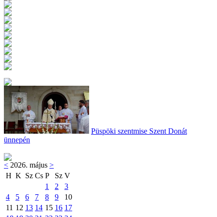
Püspöki szentmise Szent Donát
ünnepén
<
2026. május
>
H
K
Sz
Cs
P
Sz
V
1
2
3
4
5
6
7
8
9
10
11
12
13
14
15
16
17