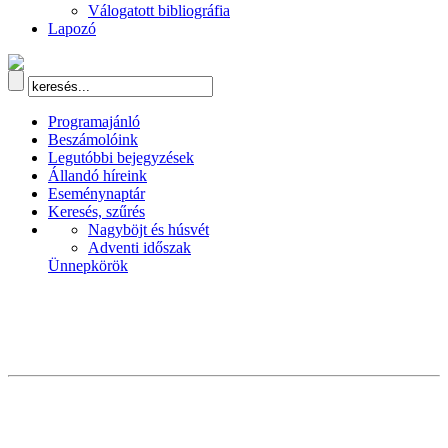
Válogatott bibliográfia
Lapozó
Programajánló
Beszámolóink
Legutóbbi bejegyzések
Állandó híreink
Eseménynaptár
Keresés, szűrés
Nagyböjt és húsvét
Adventi időszak
Ünnepkörök