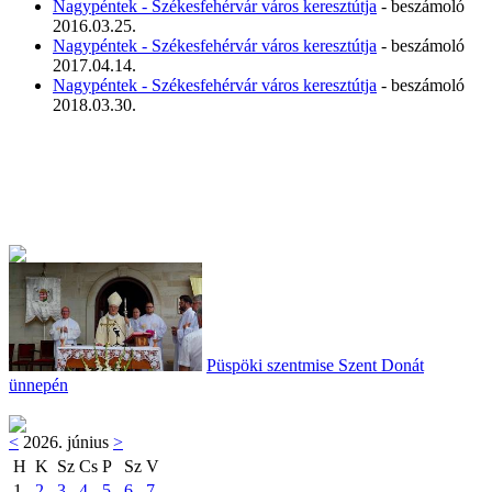
Nagypéntek - Székesfehérvár város keresztútja
- beszámoló
2016.03.25.
Nagypéntek - Székesfehérvár város keresztútja
- beszámoló
2017.04.14.
Nagypéntek - Székesfehérvár város keresztútja
- beszámoló
2018.03.30.
Püspöki szentmise Szent Donát
ünnepén
<
2026. június
>
H
K
Sz
Cs
P
Sz
V
1
2
3
4
5
6
7