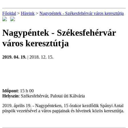
Főoldal
>
Híreink
>
Nagypéntek - Székesfehérvár város keresztútja
Nagypéntek - Székesfehérvár
város keresztútja
2019. 04. 19.
| 2018. 12. 15.
Időpont
: 15 h 00
Helyszín
: Székesfehérvár, Palotai úti Kálvária
2019. április 19. - Nagypénteken, 15 órakor kezdődik Spányi Antal
püspök vezetésével a város papjainak és híveinek közös keresztútja.