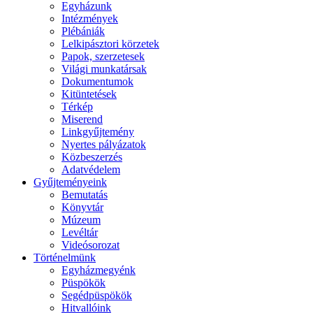
Egyházunk
Intézmények
Plébániák
Lelkipásztori körzetek
Papok, szerzetesek
Világi munkatársak
Dokumentumok
Kitüntetések
Térkép
Miserend
Linkgyűjtemény
Nyertes pályázatok
Közbeszerzés
Adatvédelem
Gyűjteményeink
Bemutatás
Könyvtár
Múzeum
Levéltár
Videósorozat
Történelmünk
Egyházmegyénk
Püspökök
Segédpüspökök
Hitvallóink