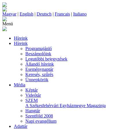
Magyar
|
English
|
Deutsch
|
Francais
|
Italiano
Menü
Híreink
Híreink
Programajánló
Beszámolóink
Legutóbbi bejegyzések
Állandó híreink
Eseménynaptár
Keresés, szűrés
Ünnepkörök
Média
Képtár
Videótár
SZEM
A Székesfehérvári Egyházmegye Magazinja
Hangtár
Szentföld 2008
Napi evangélium
Adattár