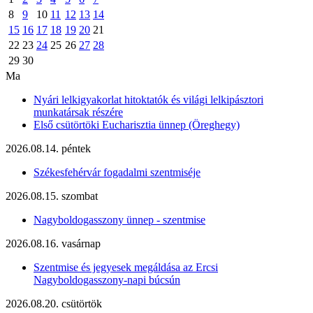
8
9
10
11
12
13
14
15
16
17
18
19
20
21
22
23
24
25
26
27
28
29
30
Ma
Nyári lelkigyakorlat hitoktatók és világi lelkipásztori
munkatársak részére
Első csütörtöki Eucharisztia ünnep (Öreghegy)
2026.08.14. péntek
Székesfehérvár fogadalmi szentmiséje
2026.08.15. szombat
Nagyboldogasszony ünnep - szentmise
2026.08.16. vasárnap
Szentmise és jegyesek megáldása az Ercsi
Nagyboldogasszony-napi búcsún
2026.08.20. csütörtök