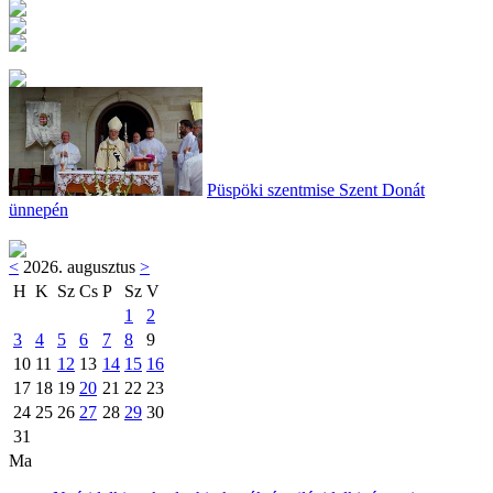
Püspöki szentmise Szent Donát
ünnepén
<
2026. augusztus
>
H
K
Sz
Cs
P
Sz
V
1
2
3
4
5
6
7
8
9
10
11
12
13
14
15
16
17
18
19
20
21
22
23
24
25
26
27
28
29
30
31
Ma