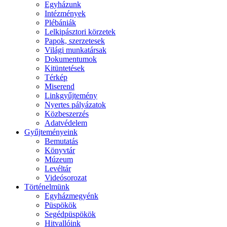
Egyházunk
Intézmények
Plébániák
Lelkipásztori körzetek
Papok, szerzetesek
Világi munkatársak
Dokumentumok
Kitüntetések
Térkép
Miserend
Linkgyűjtemény
Nyertes pályázatok
Közbeszerzés
Adatvédelem
Gyűjteményeink
Bemutatás
Könyvtár
Múzeum
Levéltár
Videósorozat
Történelmünk
Egyházmegyénk
Püspökök
Segédpüspökök
Hitvallóink