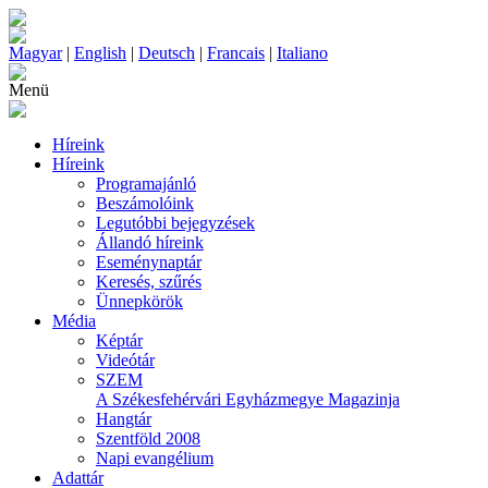
Magyar
|
English
|
Deutsch
|
Francais
|
Italiano
Menü
Híreink
Híreink
Programajánló
Beszámolóink
Legutóbbi bejegyzések
Állandó híreink
Eseménynaptár
Keresés, szűrés
Ünnepkörök
Média
Képtár
Videótár
SZEM
A Székesfehérvári Egyházmegye Magazinja
Hangtár
Szentföld 2008
Napi evangélium
Adattár