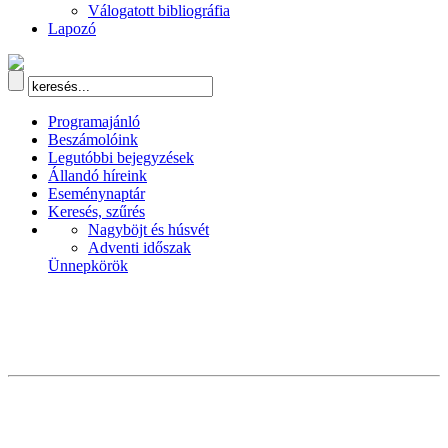
Válogatott bibliográfia
Lapozó
Programajánló
Beszámolóink
Legutóbbi bejegyzések
Állandó híreink
Eseménynaptár
Keresés, szűrés
Nagyböjt és húsvét
Adventi időszak
Ünnepkörök