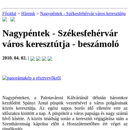
Főoldal
>
Híreink
>
Nagypéntek - Székesfehérvár város keresztútja
Nagypéntek - Székesfehérvár
város keresztútja
- beszámoló
2010. 04. 02. |
Nagypénteken, a Palotavárosi Kálváriánál délután háromkor
kezdődött Spányi Antal püspök vezetésével a város polgárainak
közös keresztútja. Az egész napos borús idő ellenére erre az
időszakra kisütött a nap. A püspököt a város papsága és nagy számú
hívő kísérte. A közös imádság során a keresztút végigjárása után a
Szentháromság kápolna előtt a Hosszútemetőben ért véget az
elmélkedés.