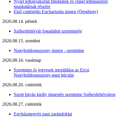
Nyári lelkigyakorlat hitoktatók és világi lelkipásztori
munkatársak részére
Első csütörtöki Eucharisztia ünnep (Öreghegy)
2026.08.14. péntek
Székesfehérvár fogadalmi szentmiséje
2026.08.15. szombat
Nagyboldogasszony ünnep - szentmise
2026.08.16. vasárnap
Szentmise és jegyesek megáldása az Ercsi
Nagyboldogasszony-napi búcsún
2026.08.20. csütörtök
Szent István király ünnepén szentmise Székesfehérváron
2026.08.27. csütörtök
Egyházmegyés papi zarándoklat