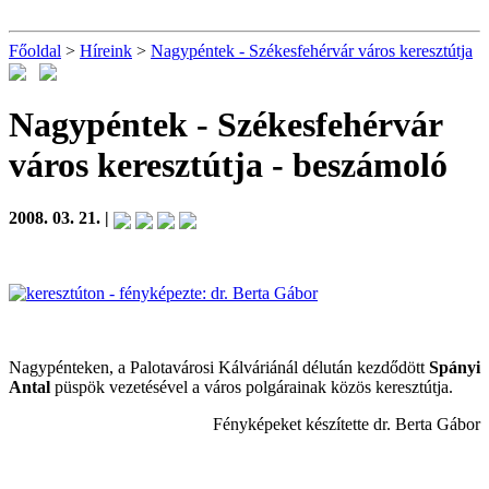
Főoldal
>
Híreink
>
Nagypéntek - Székesfehérvár város keresztútja
Nagypéntek - Székesfehérvár
város keresztútja
- beszámoló
2008. 03. 21. |
Nagypénteken, a Palotavárosi Kálváriánál délután kezdődött
Spányi
Antal
püspök vezetésével a város polgárainak közös keresztútja.
Fényképeket készítette dr. Berta Gábor