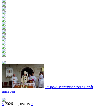
Püspöki szentmise Szent Donát
ünnepén
<
2026. augusztus
>