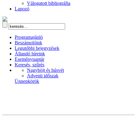
Válogatott bibliográfia
Lapozó
Programajánló
Beszámolóink
Legutóbbi bejegyzések
Állandó híreink
Eseménynaptár
Keresés, szűrés
Nagyböjt és húsvét
Adventi időszak
Ünnepkörök