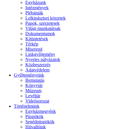
Egyházunk
Intézmények
Plébániák
Lelkipásztori körzetek
Papok, szerzetesek
Világi munkatársak
Dokumentumok
Kitüntetések
Térkép
Miserend
Linkgyűjtemény
Nyertes pályázatok
Közbeszerzés
Adatvédelem
Gyűjteményeink
Bemutatás
Könyvtár
Múzeum
Levéltár
Videósorozat
Történelmünk
Egyházmegyénk
Püspökök
Segédpüspökök
Hitvallóink