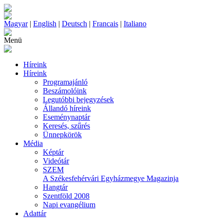
Magyar
|
English
|
Deutsch
|
Francais
|
Italiano
Menü
Híreink
Híreink
Programajánló
Beszámolóink
Legutóbbi bejegyzések
Állandó híreink
Eseménynaptár
Keresés, szűrés
Ünnepkörök
Média
Képtár
Videótár
SZEM
A Székesfehérvári Egyházmegye Magazinja
Hangtár
Szentföld 2008
Napi evangélium
Adattár