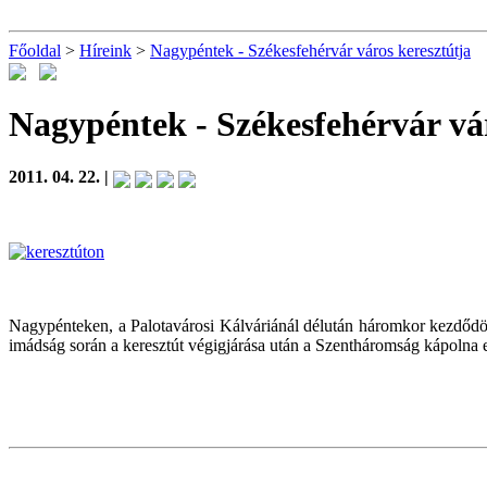
Főoldal
>
Híreink
>
Nagypéntek - Székesfehérvár város keresztútja
Nagypéntek - Székesfehérvár vá
2011. 04. 22. |
Nagypénteken, a Palotavárosi Kálváriánál délután háromkor kezdődöt
imádság során a keresztút végigjárása után a Szentháromság kápolna e