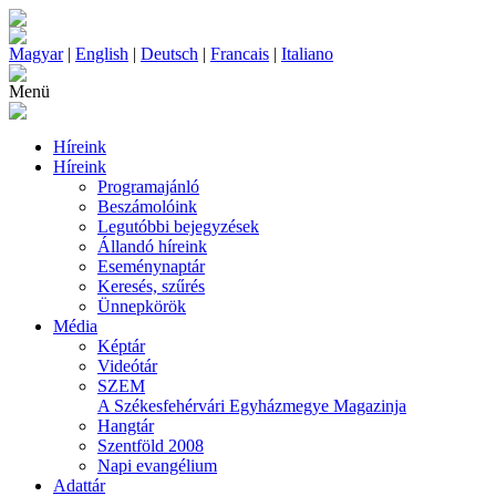
Magyar
|
English
|
Deutsch
|
Francais
|
Italiano
Menü
Híreink
Híreink
Programajánló
Beszámolóink
Legutóbbi bejegyzések
Állandó híreink
Eseménynaptár
Keresés, szűrés
Ünnepkörök
Média
Képtár
Videótár
SZEM
A Székesfehérvári Egyházmegye Magazinja
Hangtár
Szentföld 2008
Napi evangélium
Adattár