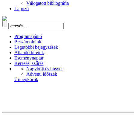
Válogatott bibliográfia
Lapozó
Programajánló
Beszámolóink
Legutóbbi bejegyzések
Állandó híreink
Eseménynaptár
Keresés, szűrés
Nagyböjt és húsvét
Adventi időszak
Ünnepkörök