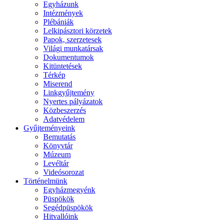
Egyházunk
Intézmények
Plébániák
Lelkipásztori körzetek
Papok, szerzetesek
Világi munkatársak
Dokumentumok
Kitüntetések
Térkép
Miserend
Linkgyűjtemény
Nyertes pályázatok
Közbeszerzés
Adatvédelem
Gyűjteményeink
Bemutatás
Könyvtár
Múzeum
Levéltár
Videósorozat
Történelmünk
Egyházmegyénk
Püspökök
Segédpüspökök
Hitvallóink