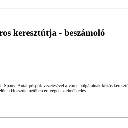
ros keresztútja
- beszámoló
t Spányi Antal püspök vezetésével a város polgárainak közös keresztú
lőtt a Hosszútemetőben ért véget az elmélkedés.