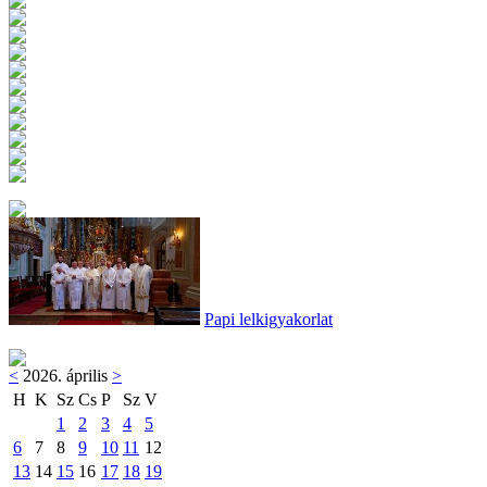
Papi lelkigyakorlat
<
2026. április
>
H
K
Sz
Cs
P
Sz
V
1
2
3
4
5
6
7
8
9
10
11
12
13
14
15
16
17
18
19