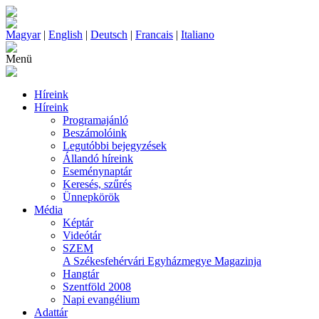
Magyar
|
English
|
Deutsch
|
Francais
|
Italiano
Menü
Híreink
Híreink
Programajánló
Beszámolóink
Legutóbbi bejegyzések
Állandó híreink
Eseménynaptár
Keresés, szűrés
Ünnepkörök
Média
Képtár
Videótár
SZEM
A Székesfehérvári Egyházmegye Magazinja
Hangtár
Szentföld 2008
Napi evangélium
Adattár