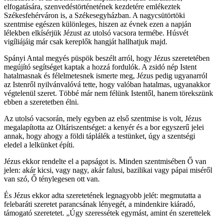
elfogatására, szenvedéstörténetének kezdetére emlékeztek
Székesfehérváron is, a Székesegyházban. A nagycsütörtöki
szentmise egészen különleges, hiszen az évnek ezen a napján
lélekben elkísérjük Jézust az utolsó vacsora termébe. Húsvét
vigíliájáig már csak kereplők hangját hallhatjuk majd.
Spányi Antal megyés püspök beszélt arról, hogy Jézus szeretetében
megújító segítséget kaptak a hozzá fordulók. A zsidó nép Istent
hatalmasnak és félelmetesnek ismerte meg, Jézus pedig ugyanarról
az Istenről nyilvánvalóvá tette, hogy valóban hatalmas, ugyanakkor
végtelenül szeret. Többé már nem félünk Istentől, hanem törekszünk
ebben a szeretetben élni.
Az utolsó vacsorán, mely egyben az első szentmise is volt, Jézus
megalapította az Oltáriszentséget: a kenyér és a bor egyszerű jelei
annak, hogy ahogy a földi táplálék a testünket, úgy a szentségi
eledel a lelkünket építi.
Jézus ekkor rendelte el a papságot is. Minden szentmisében Ő van
jelen: akár kicsi, vagy nagy, akár falusi, bazilikai vagy pápai miséről
van szó, Ő ténylegesen ott van.
És Jézus ekkor adta szeretetének legnagyobb jelét: megmutatta a
felebaráti szeretet parancsának lényegét, a mindenkire kiáradó,
támogató szeretetet. „Úgy szeressétek egymást, amint én szerettelek