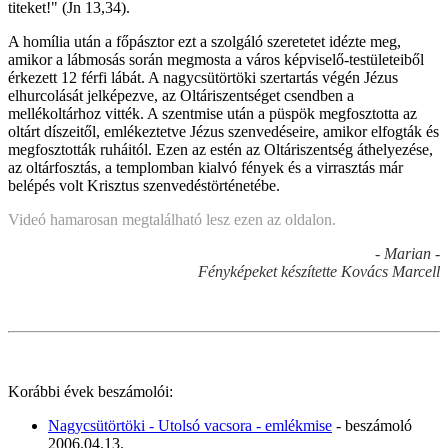
titeket!" (Jn 13,34).
A homília után a főpásztor ezt a szolgáló szeretetet idézte meg,
amikor a lábmosás során megmosta a város képviselő-testületeiből
érkezett 12 férfi lábát. A nagycsütörtöki szertartás végén Jézus
elhurcolását jelképezve, az Oltáriszentséget csendben a
mellékoltárhoz vitték. A szentmise után a püspök megfosztotta az
oltárt díszeitől, emlékeztetve Jézus szenvedéseire, amikor elfogták és
megfosztották ruháitól. Ezen az estén az Oltáriszentség áthelyezése,
az oltárfosztás, a templomban kialvó fények és a virrasztás már
belépés volt Krisztus szenvedéstörténetébe.
Videó hamarosan megtalálható lesz ezen az oldalon.
- Marian -
Fényképeket készítette Kovács Marcell
Korábbi évek beszámolói:
Nagycsütörtöki - Utolsó vacsora - emlékmise
- beszámoló
2006.04.13.