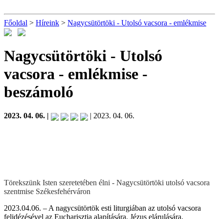
Főoldal
>
Híreink
>
Nagycsütörtöki - Utolsó vacsora - emlékmise
Nagycsütörtöki - Utolsó
vacsora - emlékmise
-
beszámoló
2023. 04. 06. |
| 2023. 04. 06.
Törekszünk Isten szeretetében élni
- Nagycsütörtöki utolsó vacsora
szentmise Székesfehérváron
2023.04.06. – A nagycsütörtök esti liturgiában az utolsó vacsora
felidézésével az Eucharisztia alapítására, Jézus elárulására,