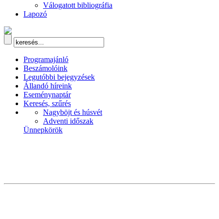
Válogatott bibliográfia
Lapozó
Programajánló
Beszámolóink
Legutóbbi bejegyzések
Állandó híreink
Eseménynaptár
Keresés, szűrés
Nagyböjt és húsvét
Adventi időszak
Ünnepkörök