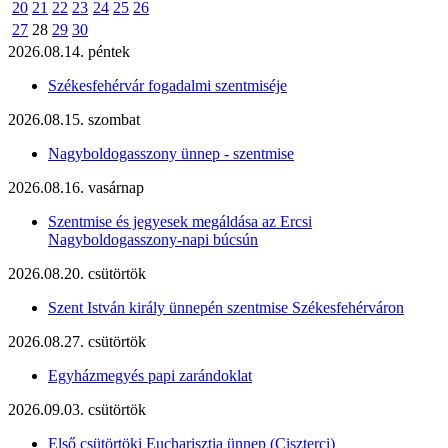
20
21
22
23
24
25
26
27
28
29
30
2026.08.14. péntek
Székesfehérvár fogadalmi szentmiséje
2026.08.15. szombat
Nagyboldogasszony ünnep - szentmise
2026.08.16. vasárnap
Szentmise és jegyesek megáldása az Ercsi
Nagyboldogasszony-napi búcsún
2026.08.20. csütörtök
Szent István király ünnepén szentmise Székesfehérváron
2026.08.27. csütörtök
Egyházmegyés papi zarándoklat
2026.09.03. csütörtök
Első csütörtöki Eucharisztia ünnep (Ciszterci)