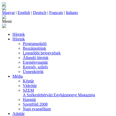
Magyar
|
English
|
Deutsch
|
Francais
|
Italiano
Menü
Híreink
Híreink
Programajánló
Beszámolóink
Legutóbbi bejegyzések
Állandó híreink
Eseménynaptár
Keresés, szűrés
Ünnepkörök
Média
Képtár
Videótár
SZEM
A Székesfehérvári Egyházmegye Magazinja
Hangtár
Szentföld 2008
Napi evangélium
Adattár