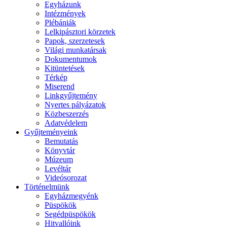
Egyházunk
Intézmények
Plébániák
Lelkipásztori körzetek
Papok, szerzetesek
Világi munkatársak
Dokumentumok
Kitüntetések
Térkép
Miserend
Linkgyűjtemény
Nyertes pályázatok
Közbeszerzés
Adatvédelem
Gyűjteményeink
Bemutatás
Könyvtár
Múzeum
Levéltár
Videósorozat
Történelmünk
Egyházmegyénk
Püspökök
Segédpüspökök
Hitvallóink