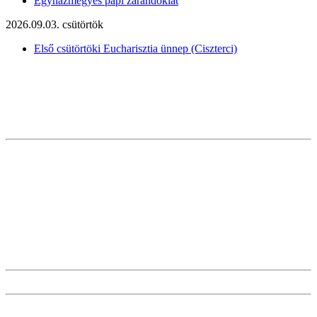
Egyházmegyés papi zarándoklat
2026.09.03. csütörtök
Első csütörtöki Eucharisztia ünnep (Ciszterci)