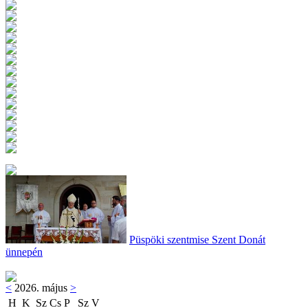
Püspöki szentmise Szent Donát
ünnepén
<
2026. május
>
H
K
Sz
Cs
P
Sz
V