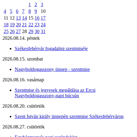
1
2
3
4
5
6
7
8
9
10
11
12
13
14
15
16
17
18
19
20
21
22
23
24
25
26
27
28
29
30
31
2026.08.14. péntek
Székesfehérvár fogadalmi szentmiséje
2026.08.15. szombat
Nagyboldogasszony ünnep - szentmise
2026.08.16. vasárnap
Szentmise és jegyesek megáldása az Ercsi
Nagyboldogasszony-napi búcsún
2026.08.20. csütörtök
Szent István király ünnepén szentmise Székesfehérváron
2026.08.27. csütörtök