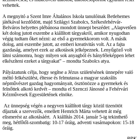
vehettek.
A megnyitó a Szent Imre Általános Iskola tanulóinak Betlehemes
játékával kezdődött, majd Szilágyi Szabolcs, Székesfehérvár-
Belváros helyettes plébánosa mondott ünnepi beszédet: „Alapvetően
két dolog jutott eszembe a kiállított tárgyakról, amikor nyugodtan
végig tudtam őket nézni: az első a gyermekkorom volt. A másik
dolog, ami eszembe jutott, az emberi kreativitás volt. Az a fajta
gazdaság, amelyet ezek az alkotások jelképeznek. Lenyűgöző volt
látni számomra, hogy milyen sok anyagból és hányféleképpen lehet
elkészíteni ezeket a tárgyakat” – mondta Szabolcs atya.
Pályázatunk célja, hogy segítse a Jézus születésének ünnepére való
méltó felkészülést, éltesse és felmutassa a magyar szakrális
népművészet gazdag hagyományait, ösztönözze a gyermekek és
felnőttek alkotó kedvét – mondta el Szenczi Jánosné a Fehérvári
Kézművesek Egyesületének elnöke.
Az ünnepség végén a negyven kiállított tárgy közül tizenötöt
díjaztak a szervezők, emellett Hemrich Márta vehetett át még
elismerést az alkotásáért. A kiállítás 2014. január 5-ig tekinthető
meg, hétfőtől-szombatig: 10-17 óráig, adventi vasárnapokon: 15-18
óráig.
BPK