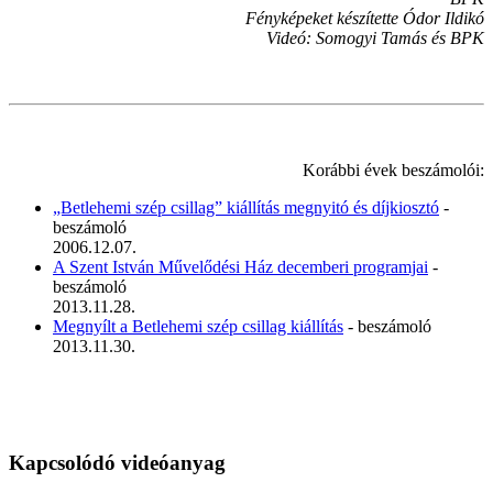
Fényképeket készítette Ódor Ildikó
Videó: Somogyi Tamás és BPK
Korábbi évek beszámolói:
„Betlehemi szép csillag” kiállítás megnyitó és díjkiosztó
-
beszámoló
2006.12.07.
A Szent István Művelődési Ház decemberi programjai
-
beszámoló
2013.11.28.
Megnyílt a Betlehemi szép csillag kiállítás
- beszámoló
2013.11.30.
Kapcsolódó videóanyag