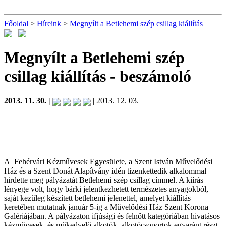
Főoldal
>
Híreink
>
Megnyílt a Betlehemi szép csillag kiállítás
Megnyílt a Betlehemi szép
csillag kiállítás
- beszámoló
2013. 11. 30. |
| 2013. 12. 03.
A Fehérvári Kézművesek Egyesülete, a Szent István Művelődési
Ház és a Szent Donát Alapítvány idén tizenkettedik alkalommal
hirdette meg pályázatát Betlehemi szép csillag címmel. A kiírás
lényege volt, hogy bárki jelentkezhetett természetes anyagokból,
saját kezűleg készített betlehemi jelenettel, amelyet kiállítás
keretében mutatnak január 5-ig a Művelődési Ház Szent Korona
Galériájában. A pályázaton ifjúsági és felnőtt kategóriában hivatásos
kézművesek, és műkedvelő alkotók, alkotócsoportok egyaránt részt