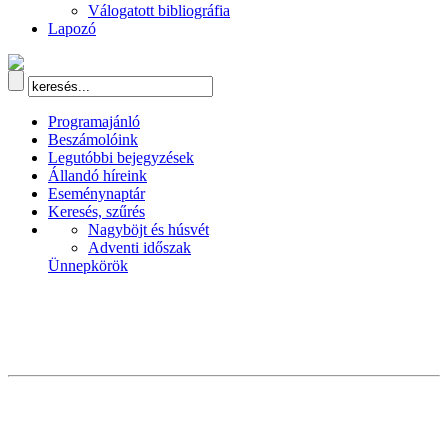
Válogatott bibliográfia
Lapozó
Programajánló
Beszámolóink
Legutóbbi bejegyzések
Állandó híreink
Eseménynaptár
Keresés, szűrés
Nagyböjt és húsvét
Adventi időszak
Ünnepkörök