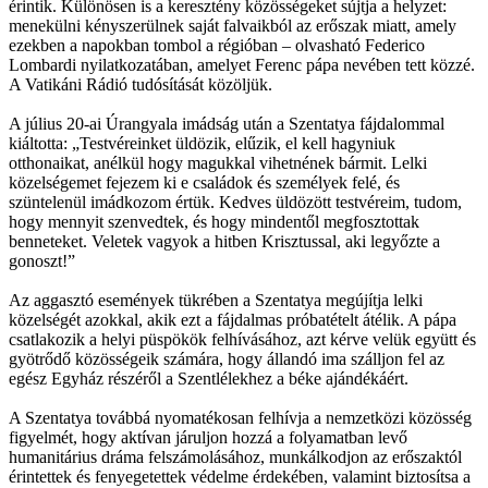
érintik. Különösen is a keresztény közösségeket sújtja a helyzet:
menekülni kényszerülnek saját falvaikból az erőszak miatt, amely
ezekben a napokban tombol a régióban – olvasható Federico
Lombardi nyilatkozatában, amelyet Ferenc pápa nevében tett közzé.
A Vatikáni Rádió tudósítását közöljük.
A július 20-ai Úrangyala imádság után a Szentatya fájdalommal
kiáltotta: „Testvéreinket üldözik, elűzik, el kell hagyniuk
otthonaikat, anélkül hogy magukkal vihetnének bármit. Lelki
közelségemet fejezem ki e családok és személyek felé, és
szüntelenül imádkozom értük. Kedves üldözött testvéreim, tudom,
hogy mennyit szenvedtek, és hogy mindentől megfosztottak
benneteket. Veletek vagyok a hitben Krisztussal, aki legyőzte a
gonoszt!”
Az aggasztó események tükrében a Szentatya megújítja lelki
közelségét azokkal, akik ezt a fájdalmas próbatételt átélik. A pápa
csatlakozik a helyi püspökök felhívásához, azt kérve velük együtt és
gyötrődő közösségeik számára, hogy állandó ima szálljon fel az
egész Egyház részéről a Szentlélekhez a béke ajándékáért.
A Szentatya továbbá nyomatékosan felhívja a nemzetközi közösség
figyelmét, hogy aktívan járuljon hozzá a folyamatban levő
humanitárius dráma felszámolásához, munkálkodjon az erőszaktól
érintettek és fenyegetettek védelme érdekében, valamint biztosítsa a