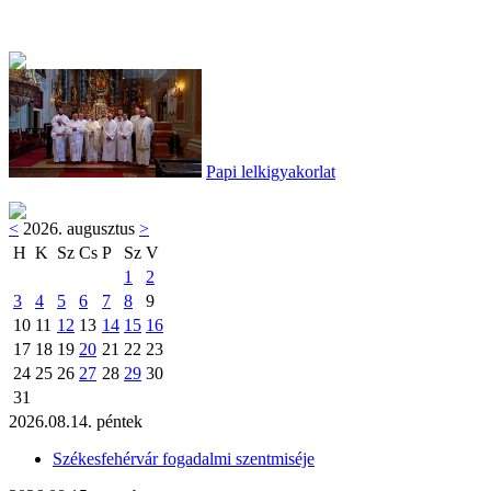
Papi lelkigyakorlat
<
2026. augusztus
>
H
K
Sz
Cs
P
Sz
V
1
2
3
4
5
6
7
8
9
10
11
12
13
14
15
16
17
18
19
20
21
22
23
24
25
26
27
28
29
30
31
2026.08.14. péntek
Székesfehérvár fogadalmi szentmiséje