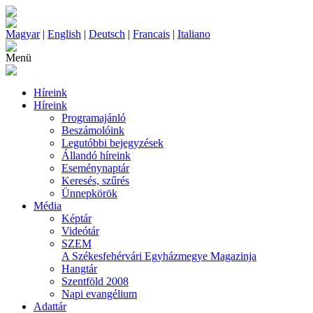
Magyar
|
English
|
Deutsch
|
Francais
|
Italiano
Menü
Híreink
Híreink
Programajánló
Beszámolóink
Legutóbbi bejegyzések
Állandó híreink
Eseménynaptár
Keresés, szűrés
Ünnepkörök
Média
Képtár
Videótár
SZEM
A Székesfehérvári Egyházmegye Magazinja
Hangtár
Szentföld 2008
Napi evangélium
Adattár