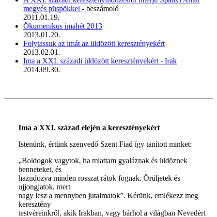
megyés püspökkel
- beszámoló
2011.01.19.
Ökumenikus imahét 2013
2013.01.20.
Folytassuk az imát az üldözött keresztényekért
2013.02.01.
Ima a XXI. századi üldözött keresztényekért - Irak
2014.09.30.
Ima a XXI. század elején a keresztényekért
Istenünk, értünk szenvedő Szent Fiad így tanított minket:
„Boldogok vagytok, ha miattam gyaláznak és üldöznek
benneteket, és
hazudozva minden rosszat rátok fognak. Örüljetek és
ujjongjatok, mert
nagy lesz a mennyben jutalmatok”. Kérünk, emlékezz meg
keresztény
testvéreinkről, akik Irakban, vagy bárhol a világban Nevedért