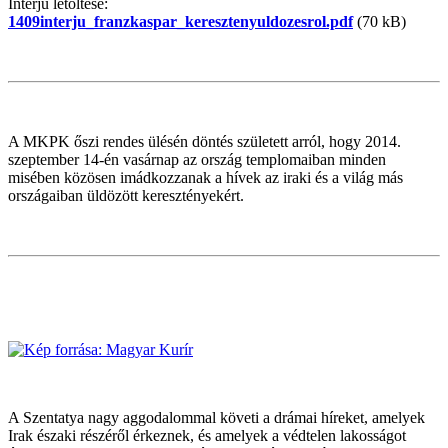
Interjú letöltése:
1409interju_franzkaspar_keresztenyuldozesrol.pdf
(70 kB)
A MKPK őszi rendes ülésén döntés született arról, hogy 2014.
szeptember 14-én vasárnap az ország templomaiban minden
misében közösen imádkozzanak a hívek az iraki és a világ más
országaiban üldözött keresztényekért.
A Szentatya nagy aggodalommal követi a drámai híreket, amelyek
Irak északi részéről érkeznek, és amelyek a védtelen lakosságot