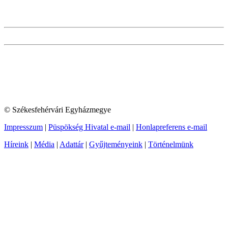
© Székesfehérvári Egyházmegye
Impresszum
|
Püspökség Hivatal e-mail
|
Honlapreferens e-mail
Híreink
|
Média
|
Adattár
|
Gyűjteményeink
|
Történelmünk