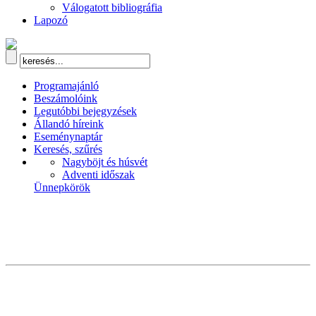
Válogatott bibliográfia
Lapozó
Programajánló
Beszámolóink
Legutóbbi bejegyzések
Állandó híreink
Eseménynaptár
Keresés, szűrés
Nagyböjt és húsvét
Adventi időszak
Ünnepkörök