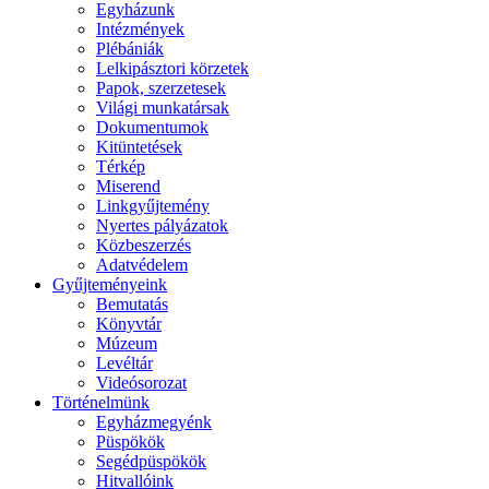
Egyházunk
Intézmények
Plébániák
Lelkipásztori körzetek
Papok, szerzetesek
Világi munkatársak
Dokumentumok
Kitüntetések
Térkép
Miserend
Linkgyűjtemény
Nyertes pályázatok
Közbeszerzés
Adatvédelem
Gyűjteményeink
Bemutatás
Könyvtár
Múzeum
Levéltár
Videósorozat
Történelmünk
Egyházmegyénk
Püspökök
Segédpüspökök
Hitvallóink