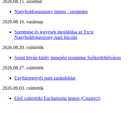
2026.08.15. szombat
Nagyboldogasszony ünnep - szentmise
2026.08.16. vasárnap
Szentmise és jegyesek megáldása az Ercsi
Nagyboldogasszony-napi búcsún
2026.08.20. csütörtök
Szent István király ünnepén szentmise Székesfehérváron
2026.08.27. csütörtök
Egyházmegyés papi zarándoklat
2026.09.03. csütörtök
Első csütörtöki Eucharisztia ünnep (Ciszterci)