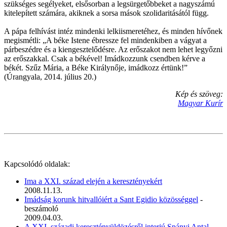
szükséges segélyeket, elsősorban a legsürgetőbbeket a nagyszámú
kitelepített számára, akiknek a sorsa mások szolidaritásától függ.
A pápa felhívást intéz mindenki lelkiismeretéhez, és minden hívőnek
megismétli: „A béke Istene ébressze fel mindenkiben a vágyat a
párbeszédre és a kiengesztelődésre. Az erőszakot nem lehet legyőzni
az erőszakkal. Csak a békével! Imádkozzunk csendben kérve a
békét. Szűz Mária, a Béke Királynője, imádkozz értünk!”
(Úrangyala, 2014. július 20.)
Kép és szöveg:
Magyar Kurír
Kapcsolódó oldalak:
Ima a XXI. század elején a keresztényekért
2008.11.13.
Imádság korunk hitvallóiért a Sant Egidio közösséggel
-
beszámoló
2009.04.03.
A XXI. századi keresztényüldözésről interjú Spányi Antal