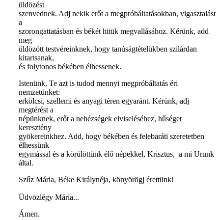
üldözést
szenvednek. Adj nekik erőt a megpróbáltatásokban, vigasztalást
a
szorongattatásban és békét hitük megvallásához. Kérünk, add
meg
üldözött testvéreinknek, hogy tanúságtételükben szilárdan
kitartsanak,
és folytonos békében élhessenek.
Istenünk, Te azt is tudod mennyi megpróbáltatás éri
nemzetünket:
erkölcsi, szellemi és anyagi téren egyaránt. Kérünk, adj
megtérést a
népünknek, erőt a nehézségek elviseléséhez, hűséget
keresztény
gyökereinkhez. Add, hogy békében és felebaráti szeretetben
élhessünk
egymással és a körülöttünk élő népekkel, Krisztus, a mi Urunk
által.
Szűz Mária, Béke Királynéja, könyörögj érettünk!
Üdvözlégy Mária...
Ámen.