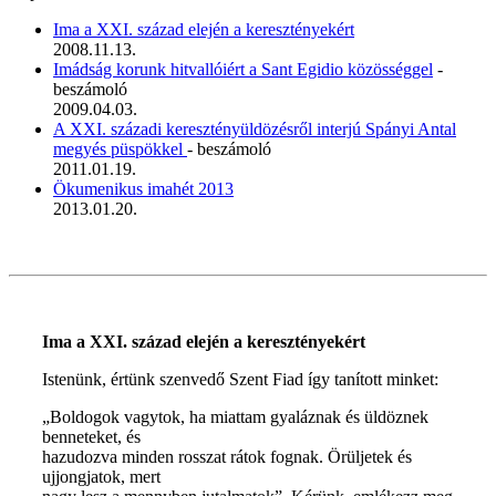
Ima a XXI. század elején a keresztényekért
2008.11.13.
Imádság korunk hitvallóiért a Sant Egidio közösséggel
-
beszámoló
2009.04.03.
A XXI. századi keresztényüldözésről interjú Spányi Antal
megyés püspökkel
- beszámoló
2011.01.19.
Ökumenikus imahét 2013
2013.01.20.
Ima a XXI. század elején a keresztényekért
Istenünk, értünk szenvedő Szent Fiad így tanított minket:
„Boldogok vagytok, ha miattam gyaláznak és üldöznek
benneteket, és
hazudozva minden rosszat rátok fognak. Örüljetek és
ujjongjatok, mert