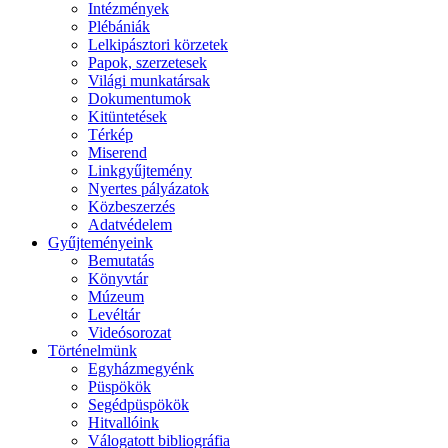
Intézmények
Plébániák
Lelkipásztori körzetek
Papok, szerzetesek
Világi munkatársak
Dokumentumok
Kitüntetések
Térkép
Miserend
Linkgyűjtemény
Nyertes pályázatok
Közbeszerzés
Adatvédelem
Gyűjteményeink
Bemutatás
Könyvtár
Múzeum
Levéltár
Videósorozat
Történelmünk
Egyházmegyénk
Püspökök
Segédpüspökök
Hitvallóink
Válogatott bibliográfia