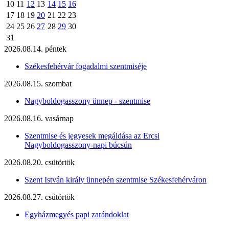
10
11
12
13
14
15
16
17
18
19
20
21
22
23
24
25
26
27
28
29
30
31
2026.08.14. péntek
Székesfehérvár fogadalmi szentmiséje
2026.08.15. szombat
Nagyboldogasszony ünnep - szentmise
2026.08.16. vasárnap
Szentmise és jegyesek megáldása az Ercsi
Nagyboldogasszony-napi búcsún
2026.08.20. csütörtök
Szent István király ünnepén szentmise Székesfehérváron
2026.08.27. csütörtök
Egyházmegyés papi zarándoklat