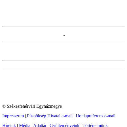
© Székesfehérvári Egyházmegye
Impresszum
|
Püspökség Hivatal e-mail
|
Honlapreferens e-mail
Híreink
|
Média
|
Adattár
|
Gyűjteményeink
|
Történelmünk