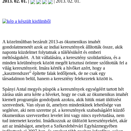
2013. 02. 01. |
| 2013. 02. 01.
A közelmúltban bezárult 2013-as ökumenikus imahét
gondolatmenetét azok az indiai keresztények állították össze, akik
naponta küzdelmet folytatnak a túlélésükért és emberi
méltóságukért. A hit vállalására, a keresztény szolidaritásra, és a
minden körülmények között megélt krisztusi örömre szólították fel a
világ keresztényeit. Imára kérték a hívőket azért, hogy a
„kasztrendszer” építette falak ledőljenek, de ne csak egy
társadalmon belül, hanem a keresztény felekezetek között is.
Spányi Antal megyés püspök a keresztények egységéért tartott hét
zárása után arra kérte a híveket, hogy ne csak az ökumenikus imahét
kiemelt programján gondoljunk azokra, akik hitük miatt üldözést
szenvednek. Van olyan út, amelyen mindenkinek lehetősége van
segítésre, aki nem szeretne pl. a keresztények szabadságáért küzdő
ökumenikus szervezethez levelet írni vagy nincs nyelvtudása, nem
tud internetet kezelni. Imádkozzuk az üldözött keresztényekért, akár
azt az imádságot, amelyet a Székesfehérvári Egyházmegyében