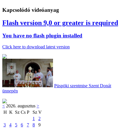
Kapcsolódó videóanyag
Flash version 9,0 or greater is required
You have no flash plugin installed
Click here to download latest version
Püspöki szentmise Szent Donát
ünnepén
<
2026. augusztus
>
H
K
Sz
Cs
P
Sz
V
1
2
3
4
5
6
7
8
9