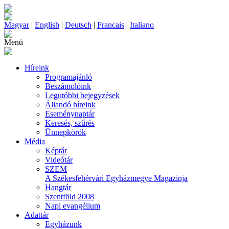
Magyar
|
English
|
Deutsch
|
Francais
|
Italiano
Menü
Híreink
Programajánló
Beszámolóink
Legutóbbi bejegyzések
Állandó híreink
Eseménynaptár
Keresés, szűrés
Ünnepkörök
Média
Képtár
Videótár
SZEM
A Székesfehérvári Egyházmegye Magazinja
Hangtár
Szentföld 2008
Napi evangélium
Adattár
Egyházunk