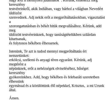
nagy lesz a mennyben jutalmatok”. Kérünk, emlékezz meg
keresztény
testvéreinkről, akik Indiában, vagy bárhol a világban Nevedért
üldözést
szenvednek. Adj nekik erőt a megpróbáltatásokban, vigasztalást
a
szorongattatásban és békét hitük megvallásához. Kérünk, add
meg
üldözött testvéreinknek, hogy tanúságtételükben szilárdan
kitartsanak,
és folytonos békében élhessenek.
Istenünk, Te azt is tudod mennyi megpróbáltatás éri
nemzetünket:
erkölcsi, szellemi és anyagi téren egyaránt. Kérünk, adj
megtérést a
népünknek, erőt a nehézségek elviseléséhez, hűséget
keresztény
gyökereinkhez. Add, hogy békében és felebaráti szeretetben
élhessünk
egymással és a körülöttünk élő népekkel, Krisztus, a mi Urunk
által.
Ámen.