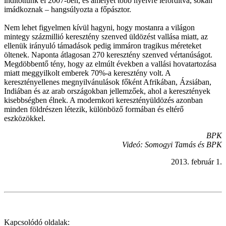
indítottunk el 2007-ben, és amelyet több nyelvre lefordítva, sokan
imádkoznak – hangsúlyozta a főpásztor.
Nem lehet figyelmen kívül hagyni, hogy mostanra a világon
mintegy százmillió keresztény szenved üldözést vallása miatt, az
ellenük irányuló támadások pedig immáron tragikus méreteket
öltenek. Naponta átlagosan 270 keresztény szenved vértanúságot.
Megdöbbentő tény, hogy az elmúlt években a vallási hovatartozása
miatt meggyilkolt emberek 70%-a keresztény volt. A
keresztényellenes megnyilvánulások főként Afrikában, Ázsiában,
Indiában és az arab országokban jellemzőek, ahol a keresztények
kisebbségben élnek. A modernkori keresztényüldözés azonban
minden földrészen létezik, különböző formában és eltérő
eszközökkel.
BPK
Videó: Somogyi Tamás és BPK
2013. február 1.
Kapcsolódó oldalak: