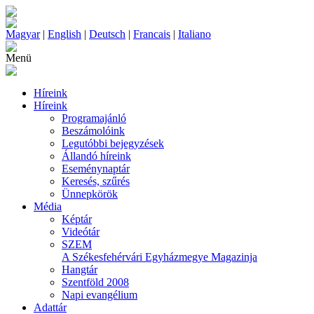
Magyar
|
English
|
Deutsch
|
Francais
|
Italiano
Menü
Híreink
Híreink
Programajánló
Beszámolóink
Legutóbbi bejegyzések
Állandó híreink
Eseménynaptár
Keresés, szűrés
Ünnepkörök
Média
Képtár
Videótár
SZEM
A Székesfehérvári Egyházmegye Magazinja
Hangtár
Szentföld 2008
Napi evangélium
Adattár