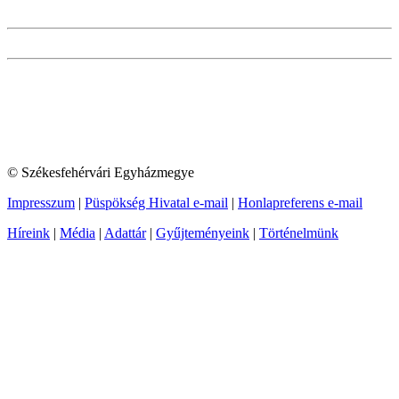
© Székesfehérvári Egyházmegye
Impresszum
|
Püspökség Hivatal e-mail
|
Honlapreferens e-mail
Híreink
|
Média
|
Adattár
|
Gyűjteményeink
|
Történelmünk