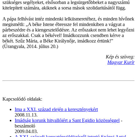
szükséges segélyeket, elsősorban a legsürgetőbbeket a nagyszámú
kitelepített számára, akiknek a sorsa mások szolidaritásától függ.
A pápa felhívást intéz mindenki lelkiismeretéhez, és minden hívőnek
megismétli: „A béke Istene ébressze fel mindenkiben a vágyat a
párbeszédre és a kiengesztelődésre. Az erőszakot nem lehet legyőzni
az erőszakkal. Csak a békével! Imádkozzunk csendben kérve a
békét. Szűz Mária, a Béke Királynője, imádkozz értünk!”
(Úrangyala, 2014. július 20.)
Kép és szöveg:
Magyar Kurír
Kapcsolódó oldalak:
Ima a XXI. század elején a keresztényekért
2008.11.13.
Imádság korunk hitvallóiért a Sant Egidio közösséggel
-
beszámoló
2009.04.03.
A XXI. századi keresztényüldözésről interjú Spányi Antal