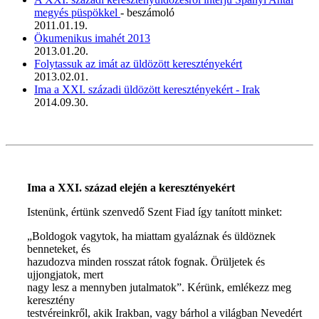
megyés püspökkel
- beszámoló
2011.01.19.
Ökumenikus imahét 2013
2013.01.20.
Folytassuk az imát az üldözött keresztényekért
2013.02.01.
Ima a XXI. századi üldözött keresztényekért - Irak
2014.09.30.
Ima a XXI. század elején a keresztényekért
Istenünk, értünk szenvedő Szent Fiad így tanított minket:
„Boldogok vagytok, ha miattam gyaláznak és üldöznek
benneteket, és
hazudozva minden rosszat rátok fognak. Örüljetek és
ujjongjatok, mert
nagy lesz a mennyben jutalmatok”. Kérünk, emlékezz meg
keresztény
testvéreinkről, akik Irakban, vagy bárhol a világban Nevedért