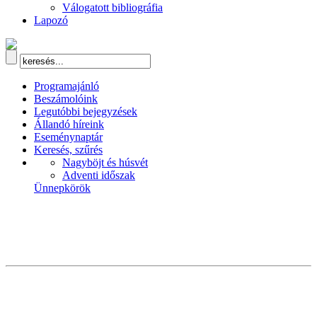
Válogatott bibliográfia
Lapozó
Programajánló
Beszámolóink
Legutóbbi bejegyzések
Állandó híreink
Eseménynaptár
Keresés, szűrés
Nagyböjt és húsvét
Adventi időszak
Ünnepkörök