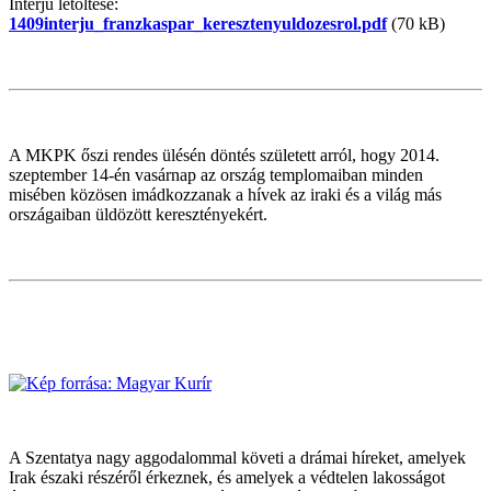
Interjú letöltése:
1409interju_franzkaspar_keresztenyuldozesrol.pdf
(70 kB)
A MKPK őszi rendes ülésén döntés született arról, hogy 2014.
szeptember 14-én vasárnap az ország templomaiban minden
misében közösen imádkozzanak a hívek az iraki és a világ más
országaiban üldözött keresztényekért.
A Szentatya nagy aggodalommal követi a drámai híreket, amelyek
Irak északi részéről érkeznek, és amelyek a védtelen lakosságot