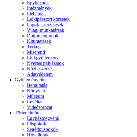
Egyházunk
Intézmények
Plébániák
Lelkipásztori körzetek
Papok, szerzetesek
Világi munkatársak
Dokumentumok
Kitüntetések
Térkép
Miserend
Linkgyűjtemény
Nyertes pályázatok
Közbeszerzés
Adatvédelem
Gyűjteményeink
Bemutatás
Könyvtár
Múzeum
Levéltár
Videósorozat
Történelmünk
Egyházmegyénk
Püspökök
Segédpüspökök
Hitvallóink