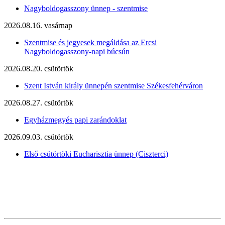
Nagyboldogasszony ünnep - szentmise
2026.08.16. vasárnap
Szentmise és jegyesek megáldása az Ercsi
Nagyboldogasszony-napi búcsún
2026.08.20. csütörtök
Szent István király ünnepén szentmise Székesfehérváron
2026.08.27. csütörtök
Egyházmegyés papi zarándoklat
2026.09.03. csütörtök
Első csütörtöki Eucharisztia ünnep (Ciszterci)