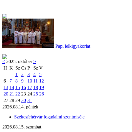
Papi lelkigyakorlat
<
2025. október
>
H
K
Sz
Cs
P
Sz
V
1
2
3
4
5
6
7
8
9
10
11
12
13
14
15
16
17
18
19
20
21
22
23
24
25
26
27
28
29
30
31
2026.08.14. péntek
Székesfehérvár fogadalmi szentmiséje
2026.08.15. szombat