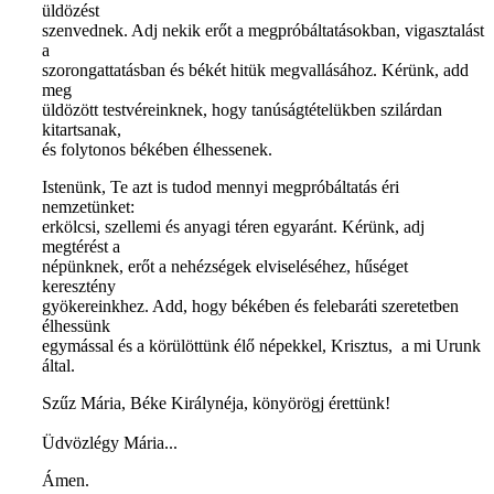
üldözést
szenvednek. Adj nekik erőt a megpróbáltatásokban, vigasztalást
a
szorongattatásban és békét hitük megvallásához. Kérünk, add
meg
üldözött testvéreinknek, hogy tanúságtételükben szilárdan
kitartsanak,
és folytonos békében élhessenek.
Istenünk, Te azt is tudod mennyi megpróbáltatás éri
nemzetünket:
erkölcsi, szellemi és anyagi téren egyaránt. Kérünk, adj
megtérést a
népünknek, erőt a nehézségek elviseléséhez, hűséget
keresztény
gyökereinkhez. Add, hogy békében és felebaráti szeretetben
élhessünk
egymással és a körülöttünk élő népekkel, Krisztus, a mi Urunk
által.
Szűz Mária, Béke Királynéja, könyörögj érettünk!
Üdvözlégy Mária...
Ámen.