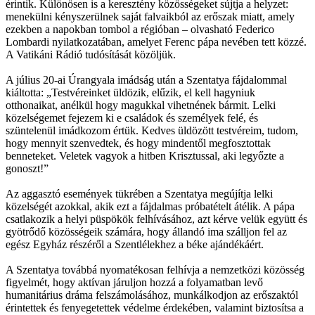
érintik. Különösen is a keresztény közösségeket sújtja a helyzet:
menekülni kényszerülnek saját falvaikból az erőszak miatt, amely
ezekben a napokban tombol a régióban – olvasható Federico
Lombardi nyilatkozatában, amelyet Ferenc pápa nevében tett közzé.
A Vatikáni Rádió tudósítását közöljük.
A július 20-ai Úrangyala imádság után a Szentatya fájdalommal
kiáltotta: „Testvéreinket üldözik, elűzik, el kell hagyniuk
otthonaikat, anélkül hogy magukkal vihetnének bármit. Lelki
közelségemet fejezem ki e családok és személyek felé, és
szüntelenül imádkozom értük. Kedves üldözött testvéreim, tudom,
hogy mennyit szenvedtek, és hogy mindentől megfosztottak
benneteket. Veletek vagyok a hitben Krisztussal, aki legyőzte a
gonoszt!”
Az aggasztó események tükrében a Szentatya megújítja lelki
közelségét azokkal, akik ezt a fájdalmas próbatételt átélik. A pápa
csatlakozik a helyi püspökök felhívásához, azt kérve velük együtt és
gyötrődő közösségeik számára, hogy állandó ima szálljon fel az
egész Egyház részéről a Szentlélekhez a béke ajándékáért.
A Szentatya továbbá nyomatékosan felhívja a nemzetközi közösség
figyelmét, hogy aktívan járuljon hozzá a folyamatban levő
humanitárius dráma felszámolásához, munkálkodjon az erőszaktól
érintettek és fenyegetettek védelme érdekében, valamint biztosítsa a