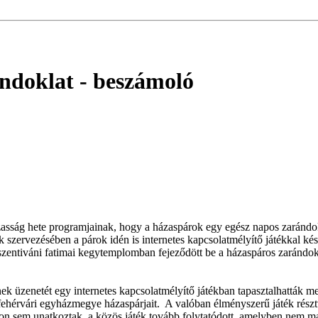
ándoklat
- beszámoló
ág hete programjainak, hogy a házaspárok egy egész napos zarándokla
szervezésében a párok idén is internetes kapcsolatmélyítő játékkal k
ószentiváni fatimai kegytemplomban fejeződött be a házaspáros zaránd
ek üzenetét egy internetes kapcsolatmélyítő játékban tapasztalhatták m
fehérvári egyházmegye házaspárjait. A valóban élményszerű játék rész
on sem unatkoztak, a közös játék tovább folytatódott, amelyben nem ma