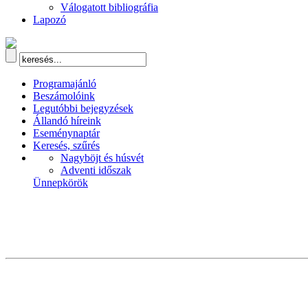
Válogatott bibliográfia
Lapozó
Programajánló
Beszámolóink
Legutóbbi bejegyzések
Állandó híreink
Eseménynaptár
Keresés, szűrés
Nagyböjt és húsvét
Adventi időszak
Ünnepkörök