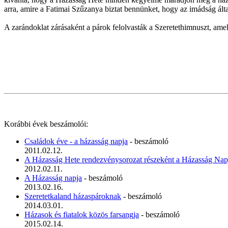
arra, amire a Fatimai Szűzanya biztat bennünket, hogy az imádság ált
A zarándoklat zárásaként a párok felolvasták a Szeretethimnuszt, ame
Korábbi évek beszámolói:
Családok éve - a házasság napja
- beszámoló
2011.02.12.
A Házasság Hete rendezvénysorozat részeként a Házasság Nap
2012.02.11.
A Házasság napja
- beszámoló
2013.02.16.
Szeretetkaland házaspároknak
- beszámoló
2014.03.01.
Házasok és fiatalok közös farsangja
- beszámoló
2015.02.14.