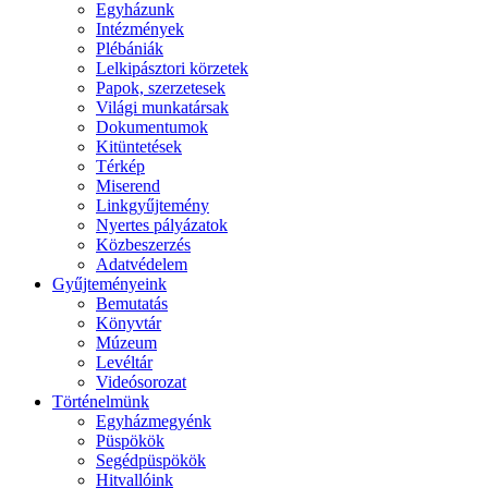
Egyházunk
Intézmények
Plébániák
Lelkipásztori körzetek
Papok, szerzetesek
Világi munkatársak
Dokumentumok
Kitüntetések
Térkép
Miserend
Linkgyűjtemény
Nyertes pályázatok
Közbeszerzés
Adatvédelem
Gyűjteményeink
Bemutatás
Könyvtár
Múzeum
Levéltár
Videósorozat
Történelmünk
Egyházmegyénk
Püspökök
Segédpüspökök
Hitvallóink