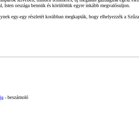
al, Isten országa bennük és körülöttük egyre inkább megvalósuljon.
lynek egy-egy részletét korábban megkapták, hogy elhelyezzék a Szűzany
ja
- beszámoló