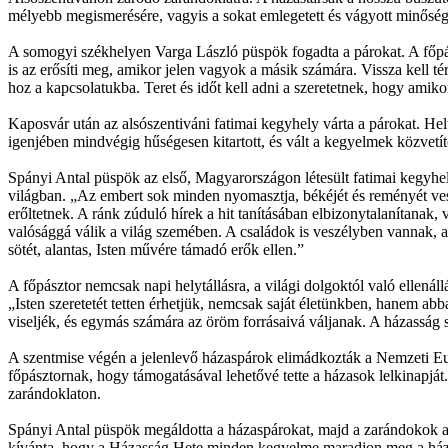
mélyebb megismerésére, vagyis a sokat emlegetett és vágyott minőségi
A somogyi székhelyen Varga László püspök fogadta a párokat. A főpászt
is az erősíti meg, amikor jelen vagyok a másik számára. Vissza kell térn
hoz a kapcsolatukba. Teret és időt kell adni a szeretetnek, hogy amik
Kaposvár után az alsószentiváni fatimai kegyhely várta a párokat. He
igenjében mindvégig hűségesen kitartott, és vált a kegyelmek közvetí
Spányi Antal püspök az első, Magyarországon létesült fatimai kegyhe
világban. „Az embert sok minden nyomasztja, békéjét és reményét vesz
erőltetnek. A ránk zúduló hírek a hit tanításában elbizonytalanítana
valósággá válik a világ szemében. A családok is veszélyben vannak, a
sötét, alantas, Isten művére támadó erők ellen.”
A főpásztor nemcsak napi helytállásra, a világi dolgoktól való ellenál
„Isten szeretetét tetten érhetjük, nemcsak saját életünkben, hanem a
viseljék, és egymás számára az öröm forrásaivá váljanak. A házasság 
A szentmise végén a jelenlevő házaspárok elimádkozták a Nemzeti Eu
főpásztornak, hogy támogatásával lehetővé tette a házasok lelkinap
zarándoklaton.
Spányi Antal püspök megáldotta a házaspárokat, majd a zarándokok a 
kívánta, hogy a Házasság Hete minden kegyelme maradjon meg a házasp