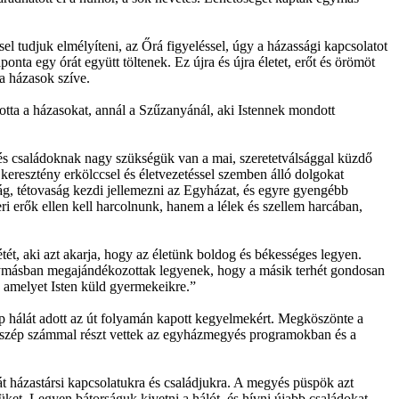
l tudjuk elmélyíteni, az Őrá figyeléssel, úgy a házassági kapcsolatot
ponta egy órát együtt töltenek. Ez újra és újra életet, erőt és örömöt
 a házasok szíve.
otta a házasokat, annál a Szűzanyánál, aki Istennek mondott
 és családoknak nagy szükségük van a mai, szeretetválsággal küzdő
eresztény erkölccsel és életvezetéssel szemben álló dolgokat
ság, tétovaság kezdi jellemezni az Egyházat, és egyre gyengébb
i erők ellen kell harcolnunk, hanem a lélek és szellem harcában,
étét, aki azt akarja, hogy az életünk boldog és békességes legyen.
y egymásban megajándékozottak legyenek, hogy a másik terhét gondosan
, amelyet Isten küld gyermekeikre.”
p hálát adott az út folyamán kapott kegyelmekért. Megköszönte a
y szép számmal részt vettek az egyházmegyés programokban és a
t házastársi kapcsolatukra és családjukra. A megyés püspök azt
et. Legyen bátorságuk kivetni a hálót, és hívni újabb családokat