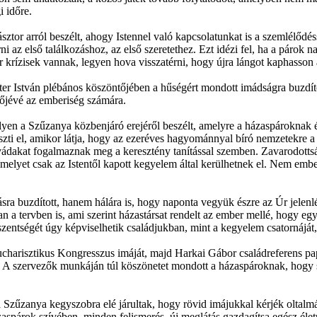
 időre.
or arról beszélt, ahogy Istennel való kapcsolatunkat is a szemlélődésse
i az első találkozáshoz, az első szeretethez. Ezt idézi fel, ha a párok na
or krízisek vannak, legyen hova visszatérni, hogy újra lángot kaphasson
lter István plébános köszöntőjében a hűségért mondott imádságra buzdít
tőjévé az emberiség számára.
lyen a Szűzanya közbenjáró erejéről beszélt, amelyre a házaspároknak
ti el, amikor látja, hogy az ezeréves hagyománnyal bíró nemzetekre a k
k, vádakat fogalmaznak meg a keresztény tanítással szemben. Zavarodott
melyet csak az Istentől kapott kegyelem által kerülhetnek el. Nem ember
lásra buzdított, hanem hálára is, hogy naponta vegyük észre az Úr jelenl
bban a tervben is, ami szerint házastársat rendelt az ember mellé, hog
szentségét úgy képviselhetik családjukban, mint a kegyelem csatornáját
charisztikus Kongresszus imáját, majd Harkai Gábor családreferens pa
ját. A szervezők munkáján túl köszönetet mondott a házaspároknak, hog
Szűzanya kegyszobra elé járultak, hogy rövid imájukkal kérjék oltalmá
árok szívében, minden felismerés, új meglátás gazdagítsa egész életük