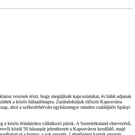
ton vesznek részt, hogy megújítsák kapcsolatukat, és hálát adjanak
észültek a közös hálaadónapra. Zarándokútjuk először Kaposvárra
oknap, ahol a székesfehérvári egyházmegye minden családjáért Spányi
eg a közös feladatokra vállalkozó párok. A Szeretetkaland elnevezésű,
tvevői közül 50 házaspár jelentkezett a Kaposváron kezdődő, majd
radhatott el a humor, a sok nevetés. Lehetőséget kaptak egymás