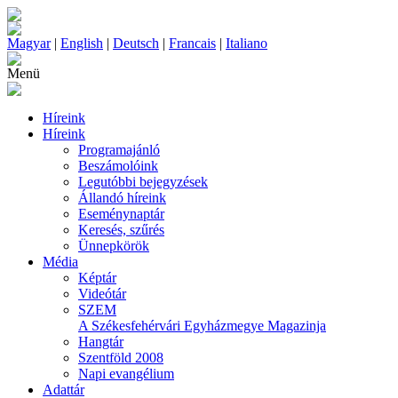
Magyar
|
English
|
Deutsch
|
Francais
|
Italiano
Menü
Híreink
Híreink
Programajánló
Beszámolóink
Legutóbbi bejegyzések
Állandó híreink
Eseménynaptár
Keresés, szűrés
Ünnepkörök
Média
Képtár
Videótár
SZEM
A Székesfehérvári Egyházmegye Magazinja
Hangtár
Szentföld 2008
Napi evangélium
Adattár