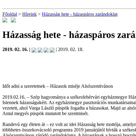
Főoldal
>
Híreink
>
Házasság hete - házaspáros zarándoklat
Házasság hete - házaspáros zar
2019. 02. 16. |
| 2019. 02. 18.
Időt adni a szeretetnek – Házasok miséje Alsószentivánon
2019.02.16. – Szép hagyománya a székesfehérvári egyházmegye Házass
Istennek házasságukért. Az egyházmegye pasztorációs munkatársainak 
vezetett, ahol Varga László püspök fogadta a házasokat. Majd az als
Antal megyés püspök mutatott be szentmisét.
Randevú egy életen át – ez volt az idei Házasság hete mottója, amelyn
többhetes összekovácsoló programra 2019 januárjától hívták a székes
Alsószentivánon záródó zarándoklatra. A házastársak a hosszú buszút