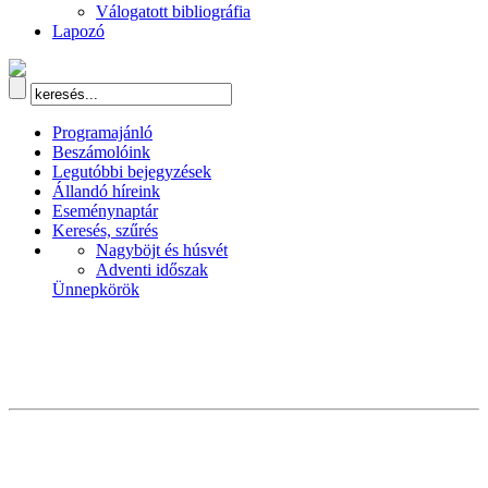
Válogatott bibliográfia
Lapozó
Programajánló
Beszámolóink
Legutóbbi bejegyzések
Állandó híreink
Eseménynaptár
Keresés, szűrés
Nagyböjt és húsvét
Adventi időszak
Ünnepkörök