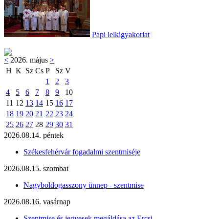
Papi lelkigyakorlat
<
2026. május
>
H
K
Sz
Cs
P
Sz
V
1
2
3
4
5
6
7
8
9
10
11
12
13
14
15
16
17
18
19
20
21
22
23
24
25
26
27
28
29
30
31
2026.08.14. péntek
Székesfehérvár fogadalmi szentmiséje
2026.08.15. szombat
Nagyboldogasszony ünnep - szentmise
2026.08.16. vasárnap
Szentmise és jegyesek megáldása az Ercsi