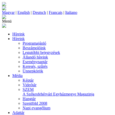
Magyar
|
English
|
Deutsch
|
Francais
|
Italiano
Menü
Híreink
Híreink
Programajánló
Beszámolóink
Legutóbbi bejegyzések
Állandó híreink
Eseménynaptár
Keresés, szűrés
Ünnepkörök
Média
Képtár
Videótár
SZEM
A Székesfehérvári Egyházmegye Magazinja
Hangtár
Szentföld 2008
Napi evangélium
Adattár