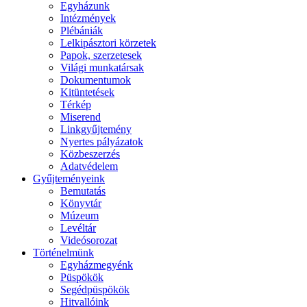
Egyházunk
Intézmények
Plébániák
Lelkipásztori körzetek
Papok, szerzetesek
Világi munkatársak
Dokumentumok
Kitüntetések
Térkép
Miserend
Linkgyűjtemény
Nyertes pályázatok
Közbeszerzés
Adatvédelem
Gyűjteményeink
Bemutatás
Könyvtár
Múzeum
Levéltár
Videósorozat
Történelmünk
Egyházmegyénk
Püspökök
Segédpüspökök
Hitvallóink