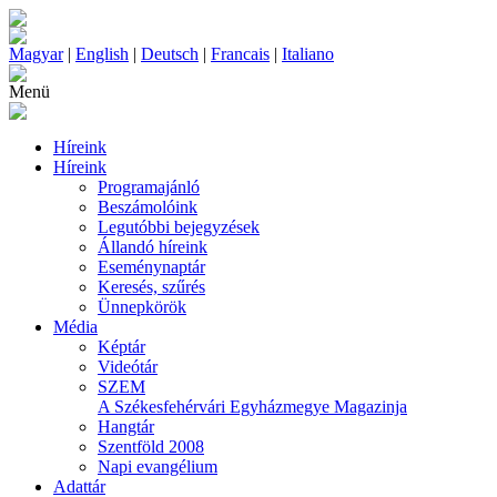
Magyar
|
English
|
Deutsch
|
Francais
|
Italiano
Menü
Híreink
Híreink
Programajánló
Beszámolóink
Legutóbbi bejegyzések
Állandó híreink
Eseménynaptár
Keresés, szűrés
Ünnepkörök
Média
Képtár
Videótár
SZEM
A Székesfehérvári Egyházmegye Magazinja
Hangtár
Szentföld 2008
Napi evangélium
Adattár