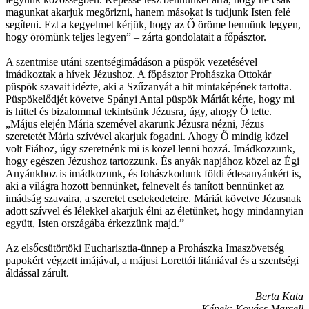
magunkat akarjuk megőrizni, hanem másokat is tudjunk Isten felé
segíteni. Ezt a kegyelmet kérjük, hogy az Ő öröme bennünk legyen,
hogy örömünk teljes legyen” – zárta gondolatait a főpásztor.
A szentmise utáni szentségimádáson a püspök vezetésével
imádkoztak a hívek Jézushoz. A főpásztor Prohászka Ottokár
püspök szavait idézte, aki a Szűzanyát a hit mintaképének tartotta.
Püspökelődjét követve Spányi Antal püspök Máriát kérte, hogy mi
is hittel és bizalommal tekintsünk Jézusra, úgy, ahogy Ő tette.
„Május elején Mária szemével akarunk Jézusra nézni, Jézus
szeretetét Mária szívével akarjuk fogadni. Ahogy Ő mindig közel
volt Fiához, úgy szeretnénk mi is közel lenni hozzá. Imádkozzunk,
hogy egészen Jézushoz tartozzunk. És anyák napjához közel az Égi
Anyánkhoz is imádkozunk, és fohászkodunk földi édesanyánkért is,
aki a világra hozott bennünket, felnevelt és tanított bennünket az
imádság szavaira, a szeretet cselekedeteire. Máriát követve Jézusnak
adott szívvel és lélekkel akarjuk élni az életünket, hogy mindannyian
együtt, Isten országába érkezzünk majd.”
Az elsőcsütörtöki Eucharisztia-ünnep a Prohászka Imaszövetség
papokért végzett imájával, a májusi Lorettói litániával és a szentségi
áldással zárult.
Berta Kata
Képek: Kovács Marcell