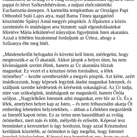
papjai és hívei Székesfehérváron, a májusi elsőcsütörtöki
Eucharisztia-ünnepen. A karmelita templomban az Országos Papi
Otthonból Suló Lajos atya, majd Barna Tímea igazgatónő
köszöntötte Spányi Antal megyés püspököt. A főpásztor a közös
szentmisén és imádságon arra biztatott: saját elgondolásainkat
félretéve Mária lelkületével irányuljon figyelmünk Isten akaratára.
Azzal a feltétlen bizalommal forduljunk az Úrhoz, ahogy a
Szűzanya élte meg hitét.
„Mindenekelőtt befogadni és követni kell Istent, mérlegelni, hogy
megtesszük-e az Ő akaratát. Akkor járunk a helyes úton, ha nem
kívánságaink szerint élünk, hanem az Úr akaratára bízzuk
magunkat. Ez vezet el a krisztusi öröm forrásához, a lélek
öröméhez" – kezdte szentbeszédét a megyés püspök. Azt kérte, azért
imádkozzunk, hogy képesek legyünk átadni magunkat Istennek, és
szálljunk szembe kérdéseink és kéréseink sokaságával. Az Úr tudja,
mire van szükségünk, imádságunk ne magunkról, hanem Őróla
szóljon. „Nagylelkűen Istennek adni magunkat, erre hív az Úr. És a
lélek, amelyben helyet kap az Isten, – és nem felhasználni akarja Őt
emberileg lehetetlen helyzetekben, – abban a Lélekben megszületik
az Istentől kapott öröm. Ez az öröm nem hasonlítható az evilág
örömeihez, mert más és több, mélyebb és erősebb. Képessé tesz
bennünket a kereszteket is úgy hordozni, hogy azzal Krisztushoz
kerüljünk közelebb, az örömöket is úgy megélni, hogy Istennel
legyünk közösségben. Képessé tesz bennünket arra, hogy ne csak