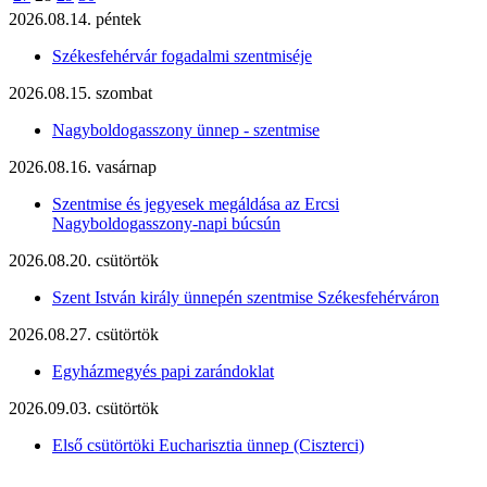
2026.08.14. péntek
Székesfehérvár fogadalmi szentmiséje
2026.08.15. szombat
Nagyboldogasszony ünnep - szentmise
2026.08.16. vasárnap
Szentmise és jegyesek megáldása az Ercsi
Nagyboldogasszony-napi búcsún
2026.08.20. csütörtök
Szent István király ünnepén szentmise Székesfehérváron
2026.08.27. csütörtök
Egyházmegyés papi zarándoklat
2026.09.03. csütörtök
Első csütörtöki Eucharisztia ünnep (Ciszterci)