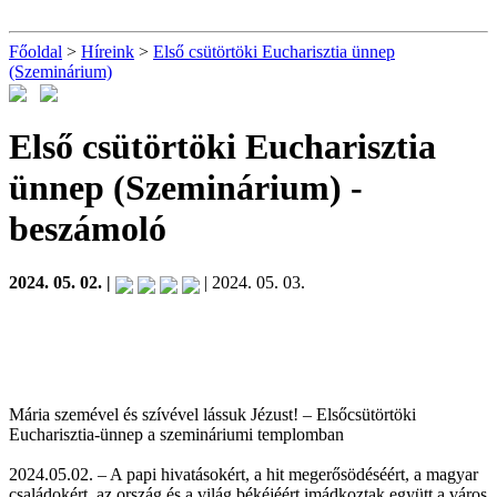
Főoldal
>
Híreink
>
Első csütörtöki Eucharisztia ünnep
(Szeminárium)
Első csütörtöki Eucharisztia
ünnep (Szeminárium)
-
beszámoló
2024. 05. 02. |
| 2024. 05. 03.
Mária szemével és szívével lássuk Jézust! – Elsőcsütörtöki
Eucharisztia-ünnep a szemináriumi templomban
2024.05.02. – A papi hivatásokért, a hit megerősödéséért, a magyar
családokért, az ország és a világ békéjéért imádkoztak együtt a város