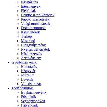
Egyházunk
Intézmények
Plébániák
Lelkipásztori körzetek
Papok, szerzetesek
Világi munkatársak
Dokumentumok
Kitüntetések
Térkép
Miserend
Linkgyűjtemény
Nyertes pályázatok
Közbeszerzés
Adatvédelem
Gyűjteményeink
Bemutatás
Könyvtár
Múzeum
Levéltár
Videósorozat
Történelmünk
Egyházmegyénk
Püspökök
Segédpüspökök
Hitvallóink