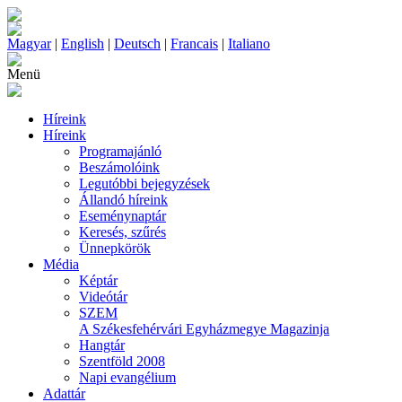
Magyar
|
English
|
Deutsch
|
Francais
|
Italiano
Menü
Híreink
Híreink
Programajánló
Beszámolóink
Legutóbbi bejegyzések
Állandó híreink
Eseménynaptár
Keresés, szűrés
Ünnepkörök
Média
Képtár
Videótár
SZEM
A Székesfehérvári Egyházmegye Magazinja
Hangtár
Szentföld 2008
Napi evangélium
Adattár