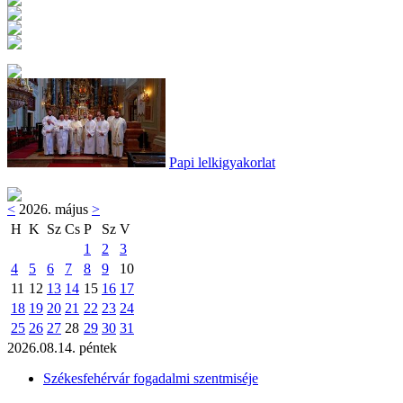
Papi lelkigyakorlat
<
2026. május
>
H
K
Sz
Cs
P
Sz
V
1
2
3
4
5
6
7
8
9
10
11
12
13
14
15
16
17
18
19
20
21
22
23
24
25
26
27
28
29
30
31
2026.08.14. péntek
Székesfehérvár fogadalmi szentmiséje