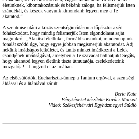
életünknek, kibontakozásunk és békénk záloga, ha felismerjük Isten
szándékát, és készek vagyunk kimondani: legyen meg a Te
akaratod.”
A szentmise utáni a közös szentségimádáson a főpásztor azért
fohászkodott, hogy mindig felismerjük Isten elgondolását saját
magunkról. „Alakítsd életünket, formáld sorsunkat, mindennapunk
fonalát sződd úgy, hogy egyre jobban megismerjük akaratodat. Adj
nekünk imádságos lelkületet, és taníts minket imádkozni a Lélek
csöndjének imádságával, amelyben a Te szavadat hallhatjuk! Segíts,
hogy akaratod legyen életünk tiszta útmutatója, cselekedeteink
mozgatója! – hangzott el az imában.
Az elsőcsütörtöki Eucharisztia-ünnep a Tantum ergóval, a szentségi
áldással és a litániával zárult.
Berta Kata
Fényképeket készítette Kovács Marcell
Videó: Székesfehérvári Egyházmegyei Stúdió