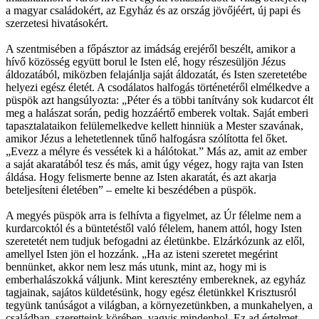
a magyar családokért, az Egyház és az ország jövőjéért, új papi és
szerzetesi hivatásokért.
A szentmisében a főpásztor az imádság erejéről beszélt, amikor a
hívő közösség együtt borul le Isten elé, hogy részesüljön Jézus
áldozatából, miközben felajánlja saját áldozatát, és Isten szeretetébe
helyezi egész életét. A csodálatos halfogás történetéről elmélkedve a
püspök azt hangsúlyozta: „Péter és a többi tanítvány sok kudarcot élt
meg a halászat során, pedig hozzáértő emberek voltak. Saját emberi
tapasztalataikon felülemelkedve kellett hinniük a Mester szavának,
amikor Jézus a lehetetlennek tűnő halfogásra szólította fel őket.
„Evezz a mélyre és vessétek ki a hálótokat.” Más az, amit az ember
a saját akaratából tesz és más, amit úgy végez, hogy rajta van Isten
áldása. Hogy felismerte benne az Isten akaratát, és azt akarja
beteljesíteni életében” – emelte ki beszédében a püspök.
A megyés püspök arra is felhívta a figyelmet, az Úr félelme nem a
kurdarcoktól és a büntetéstől való félelem, hanem attól, hogy Isten
szeretetét nem tudjuk befogadni az életünkbe. Elzárkózunk az elől,
amellyel Isten jön el hozzánk. „Ha az isteni szeretet megérint
bennünket, akkor nem lesz más utunk, mint az, hogy mi is
emberhalászokká váljunk. Mint keresztény embereknek, az egyház
tagjainak, sajátos küldetésünk, hogy egész életünkkel Krisztusról
tegyünk tanúságot a világban, a környezetünkben, a munkahelyen, a
családban, szeretteink körében, vagyis mindenhol. Ez ad értelmet