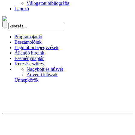
Válogatott bibliográfia
Lapozó
Programajánló
Beszámolóink
Legutóbbi bejegyzések
Állandó híreink
Eseménynaptár
Keresés, szűrés
Nagyböjt és húsvét
Adventi időszak
Ünnepkörök