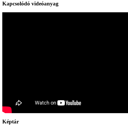
Kapcsolódó videóanyag
Képtár