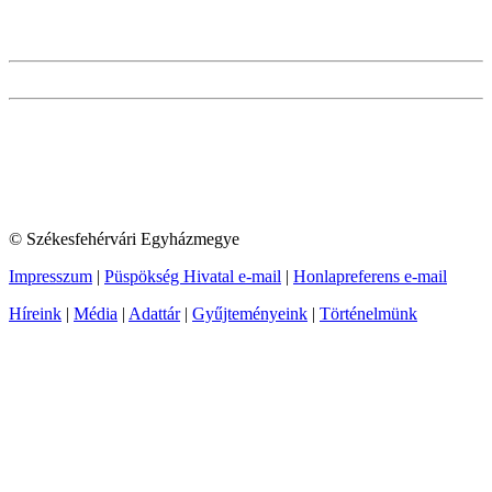
© Székesfehérvári Egyházmegye
Impresszum
|
Püspökség Hivatal e-mail
|
Honlapreferens e-mail
Híreink
|
Média
|
Adattár
|
Gyűjteményeink
|
Történelmünk