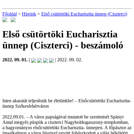
Főoldal
>
Híreink
>
Első csütörtöki Eucharisztia ünnep (Ciszterci)
Első csütörtöki Eucharisztia
ünnep (Ciszterci)
- beszámoló
2022. 09. 01. |
| 2022. 09. 02.
Isten akaratát teljesítsük be életünkbe! – Elsőcsütörtöki Eucharisztia-
ünnep Székesfehérváron
2022.09.01. – A város papságával mutatott be szentmisét Spányi
Antal megyés püspök a ciszterci Nagyboldogasszony-templomban,
a hagyományos elsőcsütörtöki Eucharisztia- ünnepen. A főpásztor az
imaalkalmon a város híveivel együtt fohászkodott a világ békéjéért,