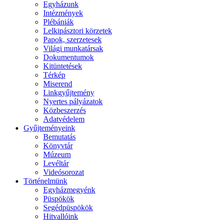
Egyházunk
Intézmények
Plébániák
Lelkipásztori körzetek
Papok, szerzetesek
Világi munkatársak
Dokumentumok
Kitüntetések
Térkép
Miserend
Linkgyűjtemény
Nyertes pályázatok
Közbeszerzés
Adatvédelem
Gyűjteményeink
Bemutatás
Könyvtár
Múzeum
Levéltár
Videósorozat
Történelmünk
Egyházmegyénk
Püspökök
Segédpüspökök
Hitvallóink