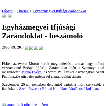
Főoldal
>
Híreink
>
Egyházmegyei Ifjúsági Zarándoklat
Egyházmegyei Ifjúsági
Zarándoklat
- beszámoló
2008. 09. 26. |
Ebben az évben Móron került megrendezésre a már nagy múltra
visszatekintő Bodajki Ifjúsági Zarándoklat. Idén, a Szentatya által
meghirdetett
Biblia Évével
és Szent Pál Évével összhangban Szent
Pál missziós útját elevenítette fel a zarándoklat témája.
Szeptember 26-án, pénteken délutántól várták a móri szervezők a
fiatalokat a
Szent Erzsébet Római Katolikus Általános Iskolában
.