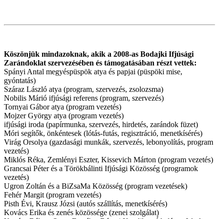
Köszönjük mindazoknak, akik a 2008-as Bodajki Ifjúsági
Zarándoklat szervezésében és támogatásában részt vettek:
Spányi Antal megyéspüspök atya és papjai (püspöki mise,
gyóntatás)
Száraz László atya (program, szervezés, zsolozsma)
Nobilis Márió ifjúsági referens (program, szervezés)
Tornyai Gábor atya (program vezetés)
Mojzer György atya (program vezetés)
ifjúsági iroda (papírmunka, szervezés, hirdetés, zarándok füzet)
Móri segítők, önkéntesek (lótás-futás, regisztráció, menetkísérés)
Virág Orsolya (gazdasági munkák, szervezés, lebonyolítás, program
vezetés)
Miklós Réka, Zemlényi Eszter, Kissevich Márton (program vezetés)
Grancsai Péter és a Törökbálinti Ifjúsági Közösség (programok
vezetés)
Ugron Zoltán és a BiZsaMa Közösség (program vezetések)
Fehér Margit (program vezetés)
Pisth Évi, Krausz Józsi (autós szállítás, menetkísérés)
Kovács Erika és zenés közössége (zenei szolgálat)