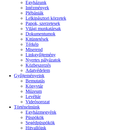
Egyházunk
Intézmények
Plébániák
Lelkipásztori körzetek
Papok, szerzetesek
Világi munkatársak
Dokumentumok
Kitüntetések
Térkép
Miserend
Linkgyűjtemény
Nyertes pályázatok
Közbeszerzés
Adatvédelem
Gyűjteményeink
Bemutatás
Könyvtár
Múzeum
Levéltár
Videósorozat
Történelmünk
Egyházmegyénk
Püspökök
Segédpüspökök
Hitvallóink