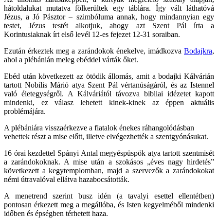
hátoldalukat mutatva fölkerültek egy táblára. Így vált láthatóvá
Jézus, a Jó Pásztor – szimbóluma annak, hogy mindannyian egy
testet, Jézus testét alkotjuk, ahogy azt Szent Pál írta a
Korintusiaknak írt első levél 12-es fejezet 12-31 soraiban.
Ezután érkeztek meg a zarándokok énekelve, imádkozva
Bodajkra
,
ahol a plébánián meleg ebéddel várták őket.
Ebéd után következett az ötödik állomás, amit a bodajki Kálvárián
tartott Nobilis Márió atya Szent Pál vértanúságáról, és az Istennel
való életegységről. A Kálváriától távozva bibliai idézetet kapott
mindenki, ez válasz lehetett kinek-kinek az éppen aktuális
problémájára.
A plébániára visszaérkezve a fiatalok énekes ráhangolódásban
vehettek részt a mise előtt, illetve elvégezhették a szentgyónásukat.
16 órai kezdettel Spányi Antal megyéspüspök atya tartott szentmisét
a zarándokoknak. A mise után a szokásos „éves nagy hirdetés”
következett a kegytemplomban, majd a szervezők a zarándokokat
némi útravalóval ellátva hazabocsátották.
A menetrend szerint busz idén (a tavalyi esettel ellentétben)
pontosan érkezett meg a megállóba, és Isten kegyelméből mindenki
időben és épségben térhetett haza.