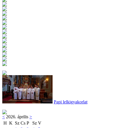
Papi lelkigyakorlat
<
2026. április
>
H
K
Sz
Cs
P
Sz
V