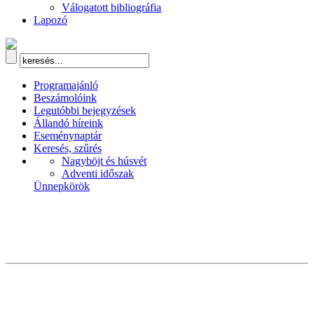
Válogatott bibliográfia
Lapozó
Programajánló
Beszámolóink
Legutóbbi bejegyzések
Állandó híreink
Eseménynaptár
Keresés, szűrés
Nagyböjt és húsvét
Adventi időszak
Ünnepkörök