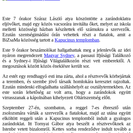
Este 7 órakor Száraz László atya köszöntötte a zarándoklatra
eljövőket, majd egy közös vacsorára invitálta őket, melyet az iskola
melletti közösségi házban készítettek elő számukra a szervezők.
Ezután szentségimádási órán vehettek részt a fiatalok, amit a
BiZsaMa közösség tartott a
Kapucinus templomban
.
Este 9 órakor beszámolókat hallgathattak meg a jelenlevők az idei
nyáron megrendezett
Magyar Sydney
, a passaui Ifjúsági Találkozó
és a Sydney-i Ifjúsági Világtalálkozón részt vett emberektől. A
megosztások között közös éneklésre került sor.
Az estét egy rendhagyó esti ima zárta, ahol a résztvevők körbejártak
a teremben, és szembe jövő társaik homlokára keresztet rajzoltak.
Ezután mindenki elfoglalhatta szálláshelyét az osztálytermekben. Az
este során lehetőség az volt arra, hogy a zarándokok együtt
virrasszanak a kápolnában kihelyezett Oltáriszentség előtt.
Szeptember 27-én, szombaton, a reggel 7-es ébresztő után
zsolozsmára várták a szervezők a fiatalokat, majd az utána együtt
elköltött reggeli után a Kapucinus templomból indult a gyalogos
zarándoklat. Itt Tornyai Gábor atya beszélt a résztvevőknek az
Istenbe vetett bizalomról. Kettes sorba rendeződve indult tovább a