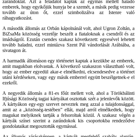
zarándoklat. Azt a feladatot kapták az egymás mellett haladó
emberek, hogy egyikőjük hunyja be a szemét, a másik pedig vezesse
tovább az úton őt, ezzel szimbolizálva az Istenre való
ráhagyatkozást.
A második állomás az Orbán kápolnánál volt, ahol Ugron Zoltán, a
BiZsaMa közösség vezetője beszélt a fiataloknak a csendről és az
imádságról. Ezután csendes szakasz következett: egyesével lehetett
tovább haladni, ezzel mintázva Szent Pál vándorlását Arábiába, a
sivatagon át.
A harmadik állomáson egy történetet kaptak a kezükbe az emberek,
amit magukban elolvastak. A következő szakaszon választható volt,
hogy az ember egyedül akar-e elmélkedni, elcsendesedve a történet
utáni kérdéseken, vagy egy másik emberrel együtt beszélgetnek-e el
ezekről.
A negyedik állomás a 81-es főút mellett volt, ahol a Törökbálinti
Ifjúsági Közösség tagjai kártyákat osztottak szét a jelenlevők között.
A kártyákon egy-egy szervet neveztek meg azzal a tulajdonsággal,
amit az a „közösség-testében” ellát, majd arról elmélkedtek, hogy
magukat melyiknek tartják a felsoroltak közül. A szakasz végén a
kártyák színei szerint a zarándokok kis csoportokba rendeződve
gondolataikat megosztották egymással.
Az állomás zárásaképpen, a kártyák megfelelő szabály alapján,