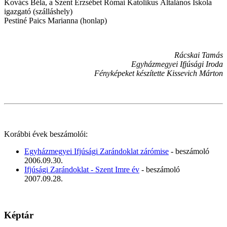
Kovács Béla, a Szent Erzsébet Római Katolikus Általános Iskola
igazgató (szálláshely)
Pestiné Paics Marianna (honlap)
Rácskai Tamás
Egyházmegyei Ifjúsági Iroda
Fényképeket készítette Kissevich Márton
Korábbi évek beszámolói:
Egyházmegyei Ifjúsági Zarándoklat zárómise
- beszámoló
2006.09.30.
Ifjúsági Zarándoklat - Szent Imre év
- beszámoló
2007.09.28.
Képtár