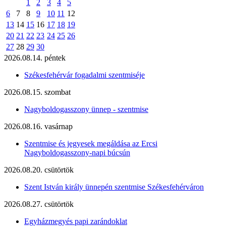
1
2
3
4
5
6
7
8
9
10
11
12
13
14
15
16
17
18
19
20
21
22
23
24
25
26
27
28
29
30
2026.08.14. péntek
Székesfehérvár fogadalmi szentmiséje
2026.08.15. szombat
Nagyboldogasszony ünnep - szentmise
2026.08.16. vasárnap
Szentmise és jegyesek megáldása az Ercsi
Nagyboldogasszony-napi búcsún
2026.08.20. csütörtök
Szent István király ünnepén szentmise Székesfehérváron
2026.08.27. csütörtök
Egyházmegyés papi zarándoklat