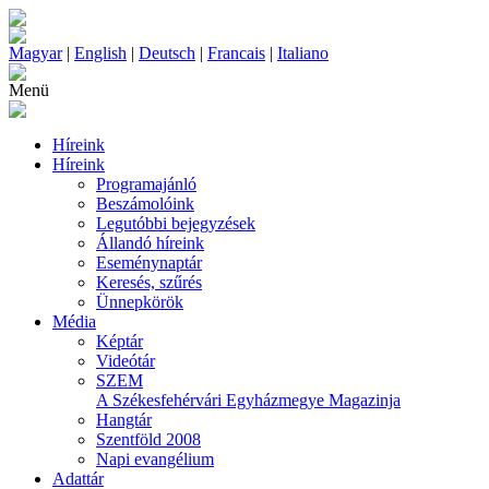
Magyar
|
English
|
Deutsch
|
Francais
|
Italiano
Menü
Híreink
Híreink
Programajánló
Beszámolóink
Legutóbbi bejegyzések
Állandó híreink
Eseménynaptár
Keresés, szűrés
Ünnepkörök
Média
Képtár
Videótár
SZEM
A Székesfehérvári Egyházmegye Magazinja
Hangtár
Szentföld 2008
Napi evangélium
Adattár