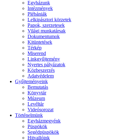
Egyházunk
Intézmények
Plébániák
Lelkipásztori körzetek
Papok, szerzetesek
Világi munkatársak
Dokumentumok
Kitüntetések
Térkép
Miserend
Linkgyűjtemény
Nyertes pályázatok
Közbeszerzés
Adatvédelem
Gyűjteményeink
Bemutatás
Könyvtár
Múzeum
Levéltár
Videósorozat
Történelmünk
Egyházmegyénk
Püspökök
Segédpüspökök
Hitvallóink