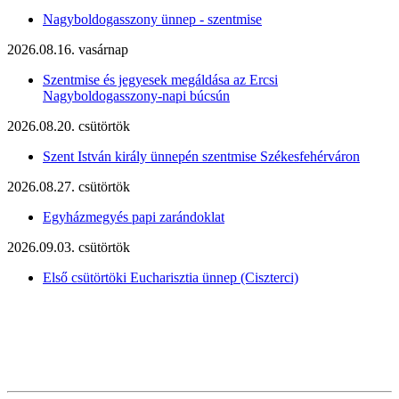
Nagyboldogasszony ünnep - szentmise
2026.08.16. vasárnap
Szentmise és jegyesek megáldása az Ercsi
Nagyboldogasszony-napi búcsún
2026.08.20. csütörtök
Szent István király ünnepén szentmise Székesfehérváron
2026.08.27. csütörtök
Egyházmegyés papi zarándoklat
2026.09.03. csütörtök
Első csütörtöki Eucharisztia ünnep (Ciszterci)