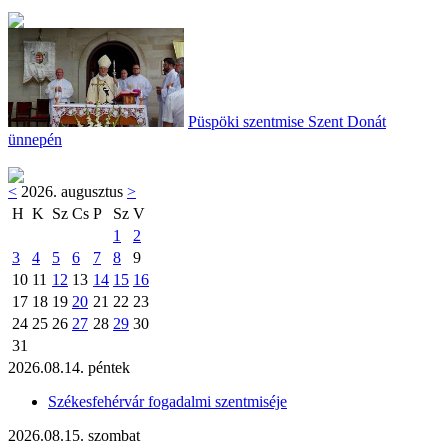
Püspöki szentmise Szent Donát
ünnepén
<
2026. augusztus
>
H
K
Sz
Cs
P
Sz
V
1
2
3
4
5
6
7
8
9
10
11
12
13
14
15
16
17
18
19
20
21
22
23
24
25
26
27
28
29
30
31
2026.08.14. péntek
Székesfehérvár fogadalmi szentmiséje
2026.08.15. szombat