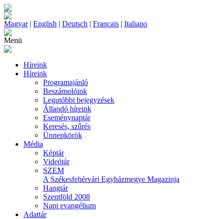
Magyar
|
English
|
Deutsch
|
Francais
|
Italiano
Menü
Híreink
Híreink
Programajánló
Beszámolóink
Legutóbbi bejegyzések
Állandó híreink
Eseménynaptár
Keresés, szűrés
Ünnepkörök
Média
Képtár
Videótár
SZEM
A Székesfehérvári Egyházmegye Magazinja
Hangtár
Szentföld 2008
Napi evangélium
Adattár