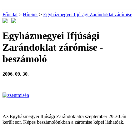
Főoldal
>
Híreink
>
Egyházmegyei Ifjúsági Zarándoklat zárómise
Egyházmegyei Ifjúsági
Zarándoklat zárómise
-
beszámoló
2006. 09. 30.
Az Egyházmegyei Ifjúsági Zarándoklatra szeptember 29-30-án
került sor. Képes beszámolónkban a zárómise képei láthatóak.