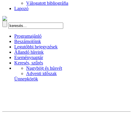
Válogatott bibliográfia
Lapozó
Programajánló
Beszámolóink
Legutóbbi bejegyzések
Állandó híreink
Eseménynaptár
Keresés, szűrés
Nagyböjt és húsvét
Adventi időszak
Ünnepkörök