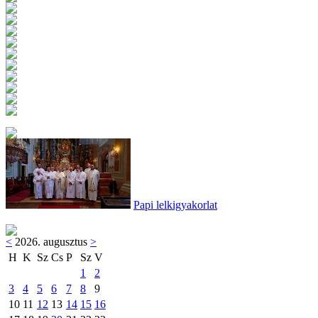
Papi lelkigyakorlat
<
2026. augusztus
>
H
K
Sz
Cs
P
Sz
V
1
2
3
4
5
6
7
8
9
10
11
12
13
14
15
16