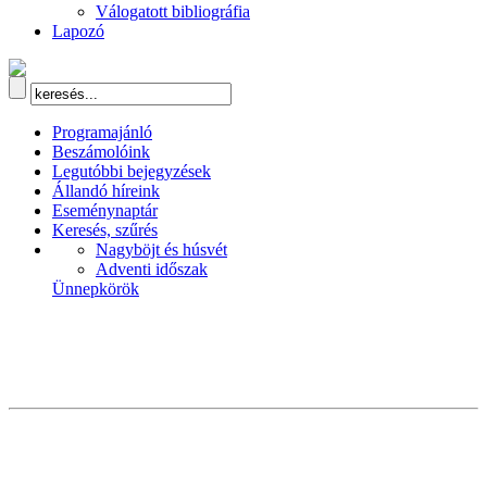
Válogatott bibliográfia
Lapozó
Programajánló
Beszámolóink
Legutóbbi bejegyzések
Állandó híreink
Eseménynaptár
Keresés, szűrés
Nagyböjt és húsvét
Adventi időszak
Ünnepkörök