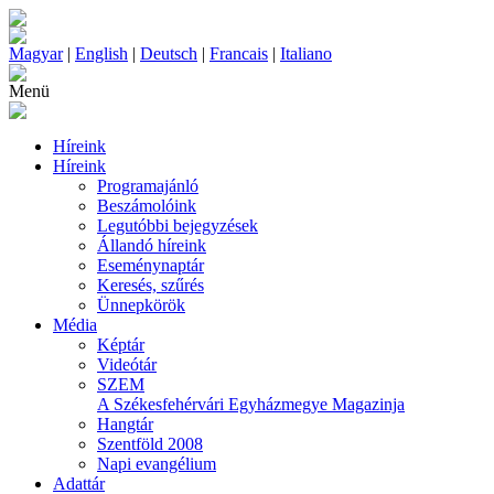
Magyar
|
English
|
Deutsch
|
Francais
|
Italiano
Menü
Híreink
Híreink
Programajánló
Beszámolóink
Legutóbbi bejegyzések
Állandó híreink
Eseménynaptár
Keresés, szűrés
Ünnepkörök
Média
Képtár
Videótár
SZEM
A Székesfehérvári Egyházmegye Magazinja
Hangtár
Szentföld 2008
Napi evangélium
Adattár