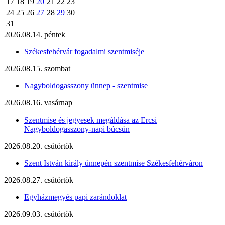
17
18
19
20
21
22
23
24
25
26
27
28
29
30
31
2026.08.14. péntek
Székesfehérvár fogadalmi szentmiséje
2026.08.15. szombat
Nagyboldogasszony ünnep - szentmise
2026.08.16. vasárnap
Szentmise és jegyesek megáldása az Ercsi
Nagyboldogasszony-napi búcsún
2026.08.20. csütörtök
Szent István király ünnepén szentmise Székesfehérváron
2026.08.27. csütörtök
Egyházmegyés papi zarándoklat
2026.09.03. csütörtök