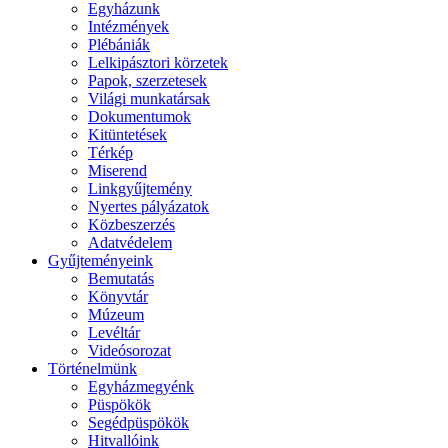
Egyházunk
Intézmények
Plébániák
Lelkipásztori körzetek
Papok, szerzetesek
Világi munkatársak
Dokumentumok
Kitüntetések
Térkép
Miserend
Linkgyűjtemény
Nyertes pályázatok
Közbeszerzés
Adatvédelem
Gyűjteményeink
Bemutatás
Könyvtár
Múzeum
Levéltár
Videósorozat
Történelmünk
Egyházmegyénk
Püspökök
Segédpüspökök
Hitvallóink