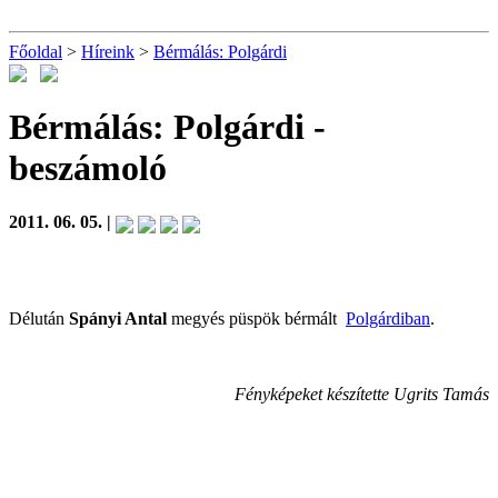
Főoldal
>
Híreink
>
Bérmálás: Polgárdi
Bérmálás: Polgárdi
-
beszámoló
2011. 06. 05. |
Délután
Spányi Antal
megyés püspök bérmált
Polgárdiban
.
Fényképeket készítette Ugrits Tamás