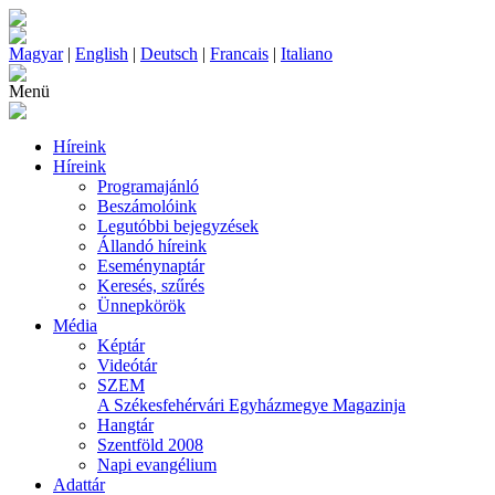
Magyar
|
English
|
Deutsch
|
Francais
|
Italiano
Menü
Híreink
Híreink
Programajánló
Beszámolóink
Legutóbbi bejegyzések
Állandó híreink
Eseménynaptár
Keresés, szűrés
Ünnepkörök
Média
Képtár
Videótár
SZEM
A Székesfehérvári Egyházmegye Magazinja
Hangtár
Szentföld 2008
Napi evangélium
Adattár