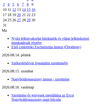
3
4
5
6
7
8
9
10
11
12
13
14
15
16
17
18
19
20
21
22
23
24
25
26
27
28
29
30
31
Ma
Nyári lelkigyakorlat hitoktatók és világi lelkipásztori
munkatársak részére
Első csütörtöki Eucharisztia ünnep (Öreghegy)
2026.08.14. péntek
Székesfehérvár fogadalmi szentmiséje
2026.08.15. szombat
Nagyboldogasszony ünnep - szentmise
2026.08.16. vasárnap
Szentmise és jegyesek megáldása az Ercsi
Nagyboldogasszony-napi búcsún