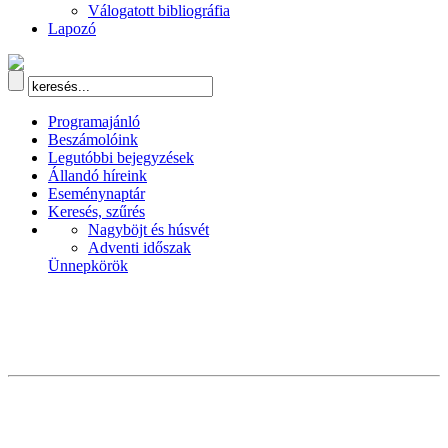
Válogatott bibliográfia
Lapozó
Programajánló
Beszámolóink
Legutóbbi bejegyzések
Állandó híreink
Eseménynaptár
Keresés, szűrés
Nagyböjt és húsvét
Adventi időszak
Ünnepkörök