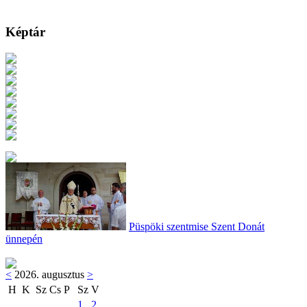
Képtár
Püspöki szentmise Szent Donát
ünnepén
<
2026. augusztus
>
H
K
Sz
Cs
P
Sz
V
1
2