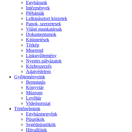
Egyházunk
Intézmények
Plébániák
Lelkipásztori körzetek
Papok, szerzetesek
Világi munkatársak
Dokumentumok
Kitüntetések
Térkép
Miserend
Linkgyűjtemény
Nyertes pályázatok
Közbeszerzés
Adatvédelem
Gyűjteményeink
Bemutatás
Könyvtár
Múzeum
Levéltár
Videósorozat
Történelmünk
Egyházmegyénk
Püspökök
Segédpüspökök
Hitvallóink