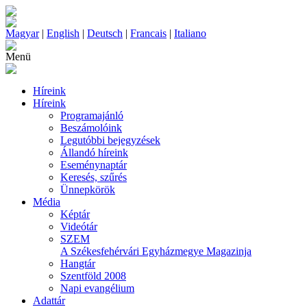
Magyar
|
English
|
Deutsch
|
Francais
|
Italiano
Menü
Híreink
Híreink
Programajánló
Beszámolóink
Legutóbbi bejegyzések
Állandó híreink
Eseménynaptár
Keresés, szűrés
Ünnepkörök
Média
Képtár
Videótár
SZEM
A Székesfehérvári Egyházmegye Magazinja
Hangtár
Szentföld 2008
Napi evangélium
Adattár