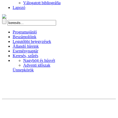
Válogatott bibliográfia
Lapozó
Programajánló
Beszámolóink
Legutóbbi bejegyzések
Állandó híreink
Eseménynaptár
Keresés, szűrés
Nagyböjt és húsvét
Adventi időszak
Ünnepkörök