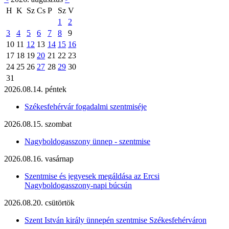
H
K
Sz
Cs
P
Sz
V
1
2
3
4
5
6
7
8
9
10
11
12
13
14
15
16
17
18
19
20
21
22
23
24
25
26
27
28
29
30
31
2026.08.14. péntek
Székesfehérvár fogadalmi szentmiséje
2026.08.15. szombat
Nagyboldogasszony ünnep - szentmise
2026.08.16. vasárnap
Szentmise és jegyesek megáldása az Ercsi
Nagyboldogasszony-napi búcsún
2026.08.20. csütörtök
Szent István király ünnepén szentmise Székesfehérváron