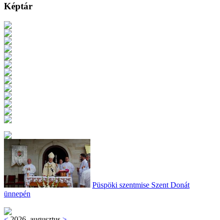
Képtár
Püspöki szentmise Szent Donát
ünnepén
<
2026. augusztus
>