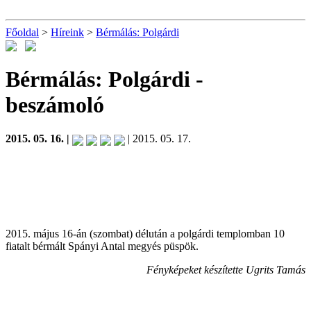
Főoldal
>
Híreink
>
Bérmálás: Polgárdi
Bérmálás: Polgárdi
-
beszámoló
2015. 05. 16. |
| 2015. 05. 17.
2015. május 16-án (szombat) délután a polgárdi templomban 10
fiatalt bérmált Spányi Antal megyés püspök.
Fényképeket készítette Ugrits Tamás