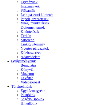
Egyházunk
Intézmények
Plébániák
Lelkipásztori körzetek
Papok, szerzetesek
Világi munkatársak
Dokumentumok
Kitüntetések
Térkép
Miserend
Linkgyűjtemény
Nyertes pályázatok
Közbeszerzés
Adatvédelem
Gyűjteményeink
Bemutatás
Könyvtár
Múzeum
Levéltár
Videósorozat
Történelmünk
Egyházmegyénk
Püspökök
Segédpüspökök
Hitvallóink