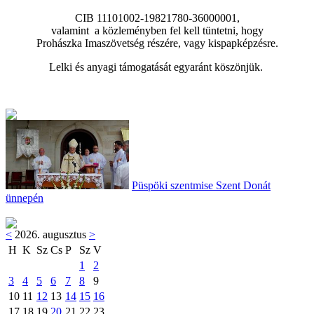
CIB 11101002-19821780-36000001,
valamint a közleményben fel kell tüntetni, hogy
Prohászka Imaszövetség részére, vagy kispapképzésre.
Lelki és anyagi támogatását egyaránt köszönjük.
Püspöki szentmise Szent Donát
ünnepén
<
2026. augusztus
>
H
K
Sz
Cs
P
Sz
V
1
2
3
4
5
6
7
8
9
10
11
12
13
14
15
16
17
18
19
20
21
22
23