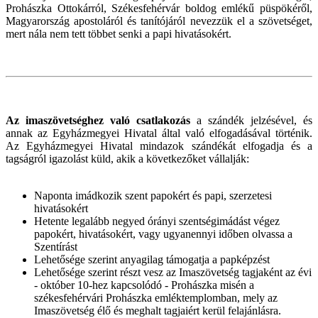
Prohászka Ottokárról, Székesfehérvár boldog emlékű püspökéről,
Magyarország apostoláról és tanítójáról nevezzük el a szövetséget,
mert nála nem tett többet senki a papi hivatásokért.
Az imaszövetséghez való csatlakozás
a szándék jelzésével, és
annak az Egyházmegyei Hivatal által való elfogadásával történik.
Az Egyházmegyei Hivatal mindazok szándékát elfogadja és a
tagságról igazolást küld, akik a következőket vállalják:
Naponta imádkozik szent papokért és papi, szerzetesi
hivatásokért
Hetente legalább negyed órányi szentségimádást végez
papokért, hivatásokért, vagy ugyanennyi időben olvassa a
Szentírást
Lehetősége szerint anyagilag támogatja a papképzést
Lehetősége szerint részt vesz az Imaszövetség tagjaként az évi
- október 10-hez kapcsolódó - Prohászka misén a
székesfehérvári Prohászka emléktemplomban, mely az
Imaszövetség élő és meghalt tagjaiért kerül felajánlásra.