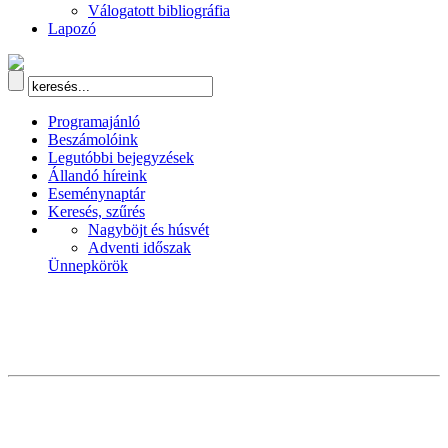
Válogatott bibliográfia
Lapozó
Programajánló
Beszámolóink
Legutóbbi bejegyzések
Állandó híreink
Eseménynaptár
Keresés, szűrés
Nagyböjt és húsvét
Adventi időszak
Ünnepkörök