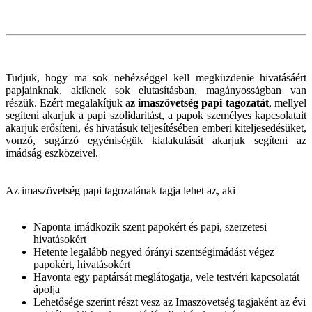
Tudjuk, hogy ma sok nehézséggel kell megküzdenie hivatásáért
papjainknak, akiknek sok elutasításban, magányosságban van
részük. Ezért megalakítjuk a
z imaszövetség papi tagozatát
, mellyel
segíteni akarjuk a papi szolidaritást, a papok személyes kapcsolatait
akarjuk erősíteni, és hivatásuk teljesítésében emberi kiteljesedésüket,
vonzó, sugárzó egyéniségük kialakulását akarjuk segíteni az
imádság eszközeivel.
Az imaszövetség papi tagozatának tagja lehet az, aki
Naponta imádkozik szent papokért és papi, szerzetesi
hivatásokért
Hetente legalább negyed órányi szentségimádást végez
papokért, hivatásokért
Havonta egy paptársát meglátogatja, vele testvéri kapcsolatát
ápolja
Lehetősége szerint részt vesz az Imaszövetség tagjaként az évi