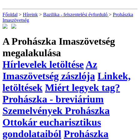
Főoldal
>
Híreink
>
Bazilika - felszentelési évforduló
>
Prohászka
Imaszövetség
A Prohászka Imaszövetség
megalakulása
Hírlevelek letöltése
Az
Imaszövetség zászlója
Linkek,
letöltések
Miért legyek tag?
Prohászka - breviárium
Szemelvények Prohászka
Ottokár eucharisztikus
gondolataiból
Prohászka