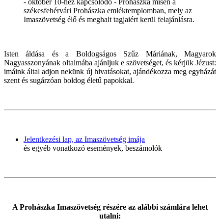
- október 10-hez kapcsolódó - Prohászka misén a
székesfehérvári Prohászka emléktemplomban, mely az
Imaszövetség élő és meghalt tagjaiért kerül felajánlásra.
Isten áldása és a Boldogságos Szűz Máriának, Magyarok
Nagyasszonyának oltalmába ajánljuk e szövetséget, és kérjük Jézust:
imáink által adjon nekünk új hivatásokat, ajándékozza meg egyházát
szent és sugárzóan boldog életű papokkal.
Jelentkezési lap, az Imaszövetség imája
és egyéb vonatkozó események, beszámolók
A Prohászka Imaszövetség részére az alábbi számlára lehet
utalni: