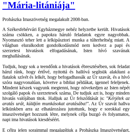
"Mária-litániája"
Prohászka Imaszövetség megalakult 2008-ban.
A Székesfehérvári Egyházmegye nehéz helyzetbe került. Hivatások
száma csökken, a papokra háruló feladatok egyre nagyobbak.
Nyomasztó teher lett a lelkipásztori munka a túlterheltség miatt. A
világban eluralkodott gondolkodásmód nem kedvez a papi és
szerzetesi hivatások elfogadásának, Isten hívó szavának
meghallásának.
Tudjuk, hogy sok a teendőnk a hivatások ébresztésében, sok feladat
hárul ránk, hogy értővé, nyitottá és hallóvá segítsük alakítani a
fiatalok szívét és lelkét, hogy befogadhassák az Úr szavát, és a hívó
szóra nagyvonalúan, követve a bibliai példákat, igennel feleljenek.
Mindent készek vagyunk megtenni, hogy növekedjen az Isten népét
szolgáló papok és szerzetesek száma. De tudjuk azt is, hogy minden
hivatás valójában titok. Halljuk az Úr felszólítását is:
"Kérjétek az
aratás urát, küldjön munkásokat aratásába!"
. Az Úr szavát hallva
lelkünkben arra az elhatározásra jutottunk, hogy e sorokkal egy
imaszövetséget hozzunk létre, melynek célja buzgó és folyamatos,
napi ima hivatások kiesdéséért.
E célra jelen soraimmal megalapítjuk a Prohászka Imaszövetséget,