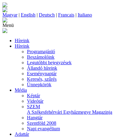
Magyar
|
English
|
Deutsch
|
Francais
|
Italiano
Menü
Híreink
Híreink
Programajánló
Beszámolóink
Legutóbbi bejegyzések
Állandó híreink
Eseménynaptár
Keresés, szűrés
Ünnepkörök
Média
Képtár
Videótár
SZEM
A Székesfehérvári Egyházmegye Magazinja
Hangtár
Szentföld 2008
Napi evangélium
Adattár