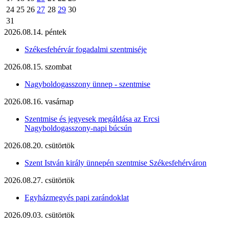
24
25
26
27
28
29
30
31
2026.08.14. péntek
Székesfehérvár fogadalmi szentmiséje
2026.08.15. szombat
Nagyboldogasszony ünnep - szentmise
2026.08.16. vasárnap
Szentmise és jegyesek megáldása az Ercsi
Nagyboldogasszony-napi búcsún
2026.08.20. csütörtök
Szent István király ünnepén szentmise Székesfehérváron
2026.08.27. csütörtök
Egyházmegyés papi zarándoklat
2026.09.03. csütörtök