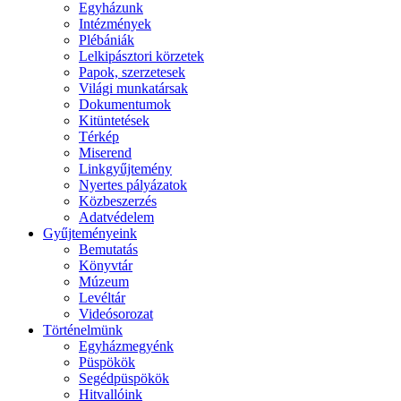
Egyházunk
Intézmények
Plébániák
Lelkipásztori körzetek
Papok, szerzetesek
Világi munkatársak
Dokumentumok
Kitüntetések
Térkép
Miserend
Linkgyűjtemény
Nyertes pályázatok
Közbeszerzés
Adatvédelem
Gyűjteményeink
Bemutatás
Könyvtár
Múzeum
Levéltár
Videósorozat
Történelmünk
Egyházmegyénk
Püspökök
Segédpüspökök
Hitvallóink