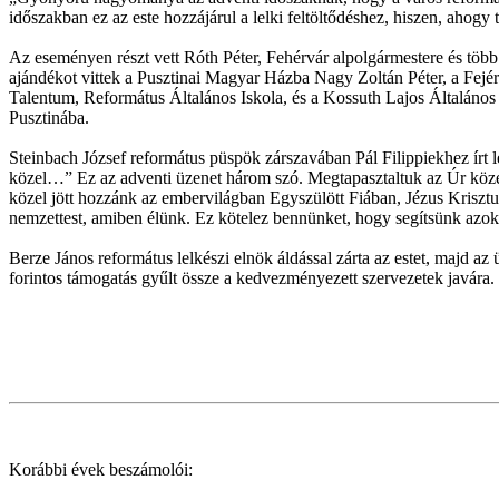
időszakban ez az este hozzájárul a lelki feltöltődéshez, hiszen, ahogy
Az eseményen részt vett Róth Péter, Fehérvár alpolgármestere és töb
ajándékot vittek a Pusztinai Magyar Házba Nagy Zoltán Péter, a Fejé
Talentum, Református Általános Iskola, és a Kossuth Lajos Általános
Pusztinába.
Steinbach József református püspök zárszavában Pál Filippiekhez írt 
közel…” Ez az adventi üzenet három szó. Megtapasztaltuk az Úr közelségé
közel jött hozzánk az embervilágban Egyszülött Fiában, Jézus Krisz
nemzettest, amiben élünk. Ez kötelez bennünket, hogy segítsünk azo
Berze János református lelkészi elnök áldással zárta az estet, majd a
forintos támogatás gyűlt össze a kedvezményezett szervezetek javára.
Korábbi évek beszámolói: