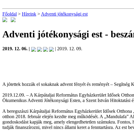
Főoldal
>
Híreink
>
Adventi jótékonysági est
Adventi jótékonysági est
- besz
2019. 12. 06. |
| 2019. 12. 09.
A jótettek hozzák el sokaknak advent fényét és reményét – Segítség
2019.12.09. – A Kárpátaljai Református Egyházkerület Idősek Otthona
Ökumenikus Adventi Jótékonysági Esten, a Szent István Hitoktatási 
A beregszászi Kárpátaljai Református Egyházkerület Idősek Otthona
otthon 2018. február elején kezdte meg működését. A „Mandulafa” Alzh
gondoskodást kapják meg, amely elengedhetetlen számukra. Fontos,
tudják finanszírozni, mivel nincs állami keret a fenntartásra. Az est 