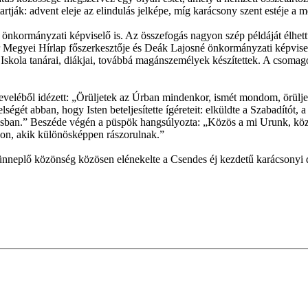
 tartják: advent eleje az elindulás jelképe, míg karácsony szent estéje
b önkormányzati képviselő is. Az összefogás nagyon szép példáját élhet
r Megyei Hírlap főszerkesztője és Deák Lajosné önkormányzati képvise
 Iskola tanárai, diákjai, továbbá magánszemélyek készítettek. A csom
leveléből idézett: „Örüljetek az Úrban mindenkor, ismét mondom, örülje
t abban, hogy Isten beteljesítette ígéreteit: elküldte a Szabadítót, a M
tusban.” Beszéde végén a püspök hangsúlyozta: „Közös a mi Urunk, köz
kon, akik különösképpen rászorulnak.”
z ünneplő közönség közösen elénekelte a Csendes éj kezdetű karácsonyi 