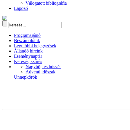
Válogatott bibliográfia
Lapozó
Programajánló
Beszámolóink
Legutóbbi bejegyzések
Állandó híreink
Eseménynaptár
Keresés, szűrés
Nagyböjt és húsvét
Adventi időszak
Ünnepkörök