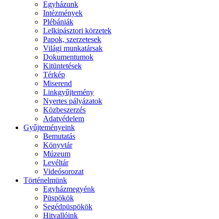
Egyházunk
Intézmények
Plébániák
Lelkipásztori körzetek
Papok, szerzetesek
Világi munkatársak
Dokumentumok
Kitüntetések
Térkép
Miserend
Linkgyűjtemény
Nyertes pályázatok
Közbeszerzés
Adatvédelem
Gyűjteményeink
Bemutatás
Könyvtár
Múzeum
Levéltár
Videósorozat
Történelmünk
Egyházmegyénk
Püspökök
Segédpüspökök
Hitvallóink