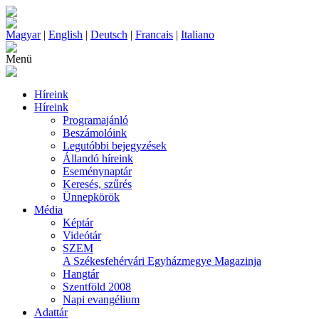
Magyar
|
English
|
Deutsch
|
Francais
|
Italiano
Menü
Híreink
Híreink
Programajánló
Beszámolóink
Legutóbbi bejegyzések
Állandó híreink
Eseménynaptár
Keresés, szűrés
Ünnepkörök
Média
Képtár
Videótár
SZEM
A Székesfehérvári Egyházmegye Magazinja
Hangtár
Szentföld 2008
Napi evangélium
Adattár