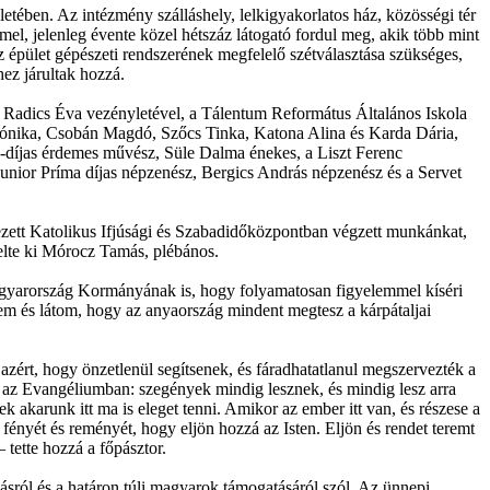
tében. Az intézmény szálláshely, lelkigyakorlatos ház, közösségi tér
mel, jelenleg évente közel hétszáz látogató fordul meg, akik több mint
 épület gépészeti rendszerének megfelelő szétválasztása szükséges,
hez járultak hozzá.
 Radics Éva vezényletével, a Tálentum Református Általános Iskola
 Mónika, Csobán Magdó, Szőcs Tinka, Katona Alina és Karda Dária,
-díjas érdemes művész, Süle Dalma énekes, a Liszt Ferenc
unior Príma díjas népzenész, Bergics András népzenész és a Servet
zett Katolikus Ifjúsági és Szabadidőközpontban végzett munkánkat,
melte ki Mórocz Tamás, plébános.
Magyarország Kormányának is, hogy folyamatosan figyelemmel kíséri
zem és látom, hogy az anyaország mindent megtesz a kárpátaljai
azért, hogy önzetlenül segítsenek, és fáradhatatlanul megszervezték a
a az Evangéliumban: szegények mindig lesznek, és mindig lesz arra
 akarunk itt ma is eleget tenni. Amikor az ember itt van, és részese a
ényét és reményét, hogy eljön hozzá az Isten. Eljön és rendet teremt
 tette hozzá a főpásztor.
ról és a határon túli magyarok támogatásáról szól. Az ünnepi