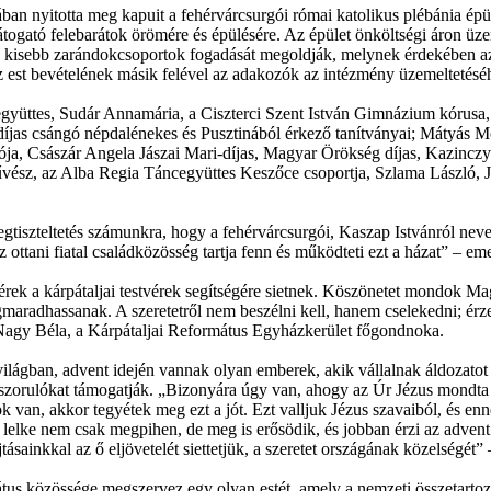
n nyitotta meg kapuit a fehérvárcsurgói római katolikus plébánia épüle
átogató felebarátok örömére és épülésére. Az épület önköltségi áron üze
gy kisebb zarándokcsoportok fogadását megoldják, melynek érdekében az
Az est bevételének másik felével az adakozók az intézmény üzemeltetésé
együttes, Sudár Annamária, a Ciszterci Szent István Gimnázium kórusa,
t-díjas csángó népdalénekes és Pusztinából érkező tanítványai; Mátyás
ója, Császár Angela Jászai Mari-díjas, Magyar Örökség díjas, Kazinczy
vész, az Alba Regia Táncegyüttes Keszőce csoportja, Szlama László, J
szteltetés számunkra, hogy a fehérvárcsurgói, Kaszap Istvánról neve
z ottani fiatal családközösség tartja fenn és működteti ezt a házat” – e
érek a kárpátaljai testvérek segítségére sietnek. Köszönetet mondok 
egmaradhassanak. A szeretetről nem beszélni kell, hanem cselekedni; ér
 Nagy Béla, a Kárpátaljai Református Egyházkerület főgondnoka.
ilágban, advent idején vannak olyan emberek, akik vállalnak áldozatot 
 rászorulókat támogatják. „Bizonyára úgy van, ahogy az Úr Jézus mondt
van, akkor tegyétek meg ezt a jót. Ezt valljuk Jézus szavaiból, és ennek
lelke nem csak megpihen, de meg is erősödik, és jobban érzi az advent f
ásainkkal az ő eljövetelét siettetjük, a szeretet országának közelségét” –
s közössége megszervez egy olyan estét, amely a nemzeti összetartozás