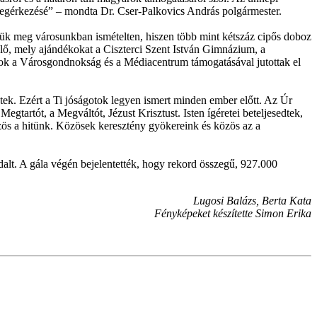
 a megérkezésé” – mondta Dr. Cser-Palkovics András polgármester.
tük meg városunkban ismételten, hiszen több mint kétszáz cipős doboz
lő, mely ajándékokat a Ciszterci Szent István Gimnázium, a
agok a Városgondnokság és a Médiacentrum támogatásával jutottak el
tek. Ezért a Ti jóságotok legyen ismert minden ember előtt. Az Úr
egtartót, a Megváltót, Jézust Krisztust. Isten ígéretei beteljesedtek,
ös a hitünk. Közösek keresztény gyökereink és közös az a
dalt. A gála végén bejelentették, hogy rekord összegű, 927.000
Lugosi Balázs, Berta Kata
Fényképeket készítette Simon Erika