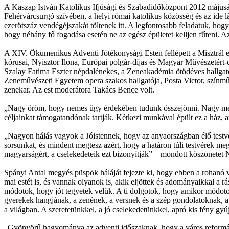
A Kaszap István Katolikus Ifjúsági és Szabadidőközpont 2012 májusába
Fehérvárcsurgó szívében, a helyi római katolikus közösség és az ide l
ezerötszáz vendégéjszakát töltenek itt. A legfontosabb feladatuk, ho
hogy néhány fő fogadása esetén ne az egész épületet kelljen fűteni. 
A XIV. Ökumenikus Adventi Jótékonysági Esten fellépett a Misztrál 
kórusai, Nyisztor Ilona, Európai polgár-díjas és Magyar Művészetér
Szalay Fatima Eszter népdalénekes, a Zeneakadémia ötödéves hallgat
Zeneművészeti Egyetem opera szakos hallgatója, Posta Victor, színmű
zenekar. Az est moderátora Takács Bence volt.
„Nagy öröm, hogy nemes ügy érdekében tudunk összejönni. Nagy megti
céljainkat támogatandónak tartják. Kétkezi munkával épült ez a ház, a
„Nagyon hálás vagyok a Jóistennek, hogy az anyaországban élő testv
sorsunkat, és mindent megtesz azért, hogy a határon túli testvérek m
magyarságért, a cselekedeteik ezt bizonyítják” – mondott köszönetet
Spányi Antal megyés püspök háláját fejezte ki, hogy ebben a rohanó v
mai estét is, és vannak olyanok is, akik eljöttek és adományaikkal a
módotok, hogy jót tegyetek velük. A ti dolgotok, hogy amikor módotok 
gyerekek hangjának, a zenének, a versnek és a szép gondolatoknak, a 
a világban. A szeretetünkkel, a jó cselekedetünkkel, apró kis fény gyújt
„Gyönyörű hagyománya az adventi időszaknak, hogy a város reformátu