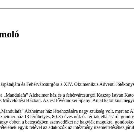
ámoló
 Kárpátaljára és Fehérvárcsurgóra a XIV. Ökumenikus Adventi Jótékony
 „Mandulafa” Alzheimer ház és a fehérvárcsurgói Kaszap István Katoli
és Művelődési Házban. Az est fővédnökei Spányi Antal katolikus megyé
 „Mandulafa” Alzheimer ház létrehozására nagy szükség volt, mert az 
eimer ház 13 férőhelyes, 80-85 éves nők és férfiak ellátásáról gondos
 hogy ebben a betegségben szenvedőket ne hagyják magukra, gondosko
bevételének egyik felével az adakozók az intézmény üzemeltetéséhez járu