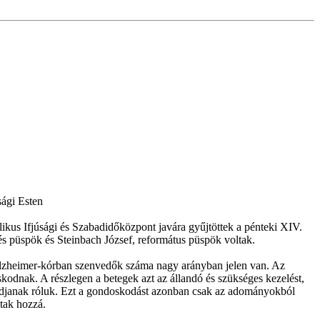
sági Esten
kus Ifjúsági és Szabadidőközpont javára gyűjtöttek a pénteki XIV.
s püspök és Steinbach József, református püspök voltak.
Alzheimer-kórban szenvedők száma nagy arányban jelen van. Az
kodnak. A részlegen a betegek azt az állandó és szükséges kezelést,
djanak róluk. Ezt a gondoskodást azonban csak az adományokból
ltak hozzá.