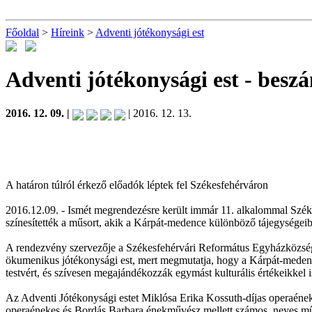
Főoldal
>
Híreink
>
Adventi jótékonysági est
Adventi jótékonysági est
- besz
2016. 12. 09. |
| 2016. 12. 13.
A határon túlról érkező előadók léptek fel Székesfehérváron
2016.12.09. - Ismét megrendezésre került immár 11. alkalommal Szék
színesítették a műsort, akik a Kárpát-medence különböző tájegységeib
A rendezvény szervezője a Székesfehérvári Református Egyházközség
ökumenikus jótékonysági est, mert megmutatja, hogy a Kárpát-medenc
testvért, és szívesen megajándékozzák egymást kulturális értékeikkel i
Az Adventi Jótékonysági estet Miklósa Erika Kossuth-díjas operaén
operaénekes és Bordás Barbara énekművész mellett számos neves művés