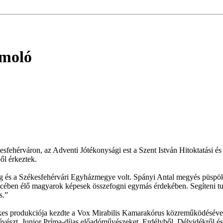
ámoló
esfehérváron, az Adventi Jótékonysági est a Szent István Hitoktatási
ől érkeztek.
 és a Székesfehérvári Egyházmegye volt. Spányi Antal megyés püspök,
ében élő magyarok képesek összefogni egymás érdekében. Segíteni tud
s.”
ekes produkciója kezdte a Vox Mirabilis Kamarakórus közreműködéséve
zt, Junior Príma-díjas előadóművészeket, Erdélyből, Délvidékről és C