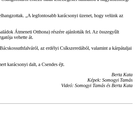
elhangzottak. „A legfontosabb karácsonyi üzenet, hogy velünk az
aládok Átmeneti Otthona) részére ajánlották fel. Az összegyűlt
atója vehette át.
ácskossuthfalváról, az erdélyi Csíkszeredából, valamint a kárpátaljai
rt karácsonyi dalt, a Csendes éjt.
Berta Kata
Képek: Somogyi Tamás
Videó: Somogyi Tamás és Berta Kata