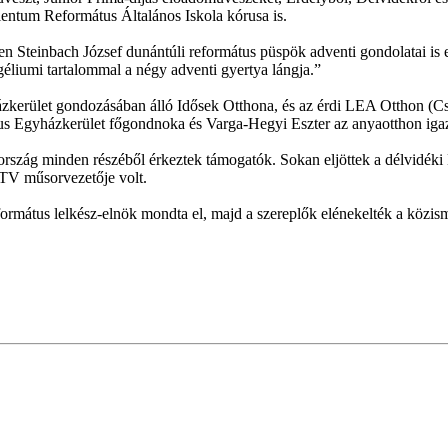
lentum Református Általános Iskola kórusa is.
 Steinbach József dunántúli református püspök adventi gondolatai is 
ngéliumi tartalommal a négy adventi gyertya lángja.”
ázkerület gondozásában álló Idősek Otthona, és az érdi LEA Otthon (Cs
s Egyházkerület főgondnoka és Varga-Hegyi Eszter az anyaotthon igazg
rszág minden részéből érkeztek támogatók. Sokan eljöttek a délvidéki B
MTV műsorvezetője volt.
mátus lelkész-elnök mondta el, majd a szereplők elénekelték a közisme