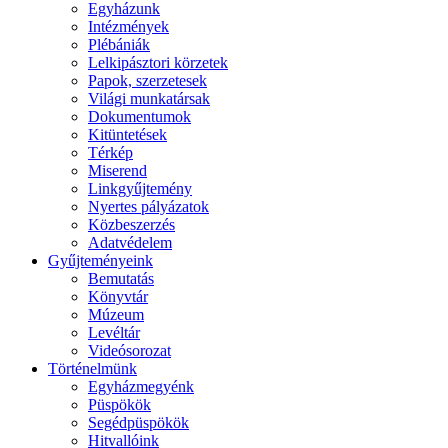
Egyházunk
Intézmények
Plébániák
Lelkipásztori körzetek
Papok, szerzetesek
Világi munkatársak
Dokumentumok
Kitüntetések
Térkép
Miserend
Linkgyűjtemény
Nyertes pályázatok
Közbeszerzés
Adatvédelem
Gyűjteményeink
Bemutatás
Könyvtár
Múzeum
Levéltár
Videósorozat
Történelmünk
Egyházmegyénk
Püspökök
Segédpüspökök
Hitvallóink