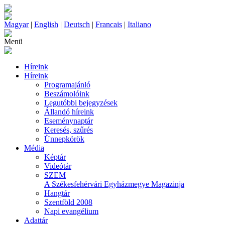
Magyar
|
English
|
Deutsch
|
Francais
|
Italiano
Menü
Híreink
Híreink
Programajánló
Beszámolóink
Legutóbbi bejegyzések
Állandó híreink
Eseménynaptár
Keresés, szűrés
Ünnepkörök
Média
Képtár
Videótár
SZEM
A Székesfehérvári Egyházmegye Magazinja
Hangtár
Szentföld 2008
Napi evangélium
Adattár