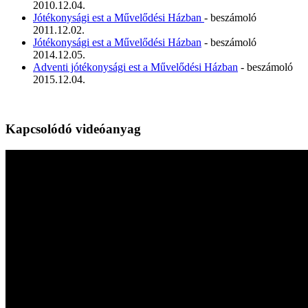
2010.12.04.
Jótékonysági est a Művelődési Házban
- beszámoló
2011.12.02.
Jótékonysági est a Művelődési Házban
- beszámoló
2014.12.05.
Adventi jótékonysági est a Művelődési Házban
- beszámoló
2015.12.04.
Kapcsolódó videóanyag