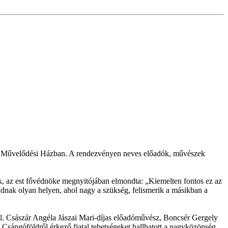
 és Művelődési Házban. A rendezvényen neves előadók, művészek
 az est fővédnöke megnyitójában elmondta: „Kiemelten fontos ez az
nak olyan helyen, ahol nagy a szükség, felismerik a másikban a
l. Császár Angéla Jászai Mari-díjas előadóművész, Boncsér Gergely
sángóföldről érkező fiatal tehetségeket hallhatott a nagyközönség.