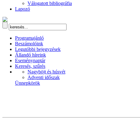
Válogatott bibliográfia
Lapozó
Programajánló
Beszámolóink
Legutóbbi bejegyzések
Állandó híreink
Eseménynaptár
Keresés, szűrés
Nagyböjt és húsvét
Adventi időszak
Ünnepkörök