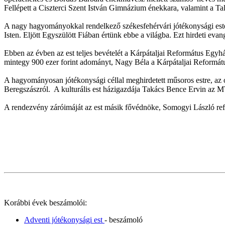
Fellépett a Ciszterci Szent István Gimnázium énekkara, valamint a Ta
A nagy hagyományokkal rendelkező székesfehérvári jótékonysági esten
Isten. Eljött Egyszülött Fiában értünk ebbe a világba. Ezt hirdeti eva
Ebben az évben az est teljes bevételét a Kárpátaljai Református Egyh
mintegy 900 ezer forint adományt, Nagy Béla a Kárpátaljai Reformátu
A hagyományosan jótékonysági céllal meghirdetett műsoros estre, az o
Beregszászról. A kulturális est házigazdája Takács Bence Ervin az 
A rendezvény záróimáját az est másik fővédnöke, Somogyi László refor
Korábbi évek beszámolói:
Adventi jótékonysági est
- beszámoló