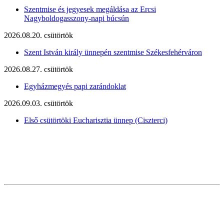
Szentmise és jegyesek megáldása az Ercsi
Nagyboldogasszony-napi búcsún
2026.08.20. csütörtök
Szent István király ünnepén szentmise Székesfehérváron
2026.08.27. csütörtök
Egyházmegyés papi zarándoklat
2026.09.03. csütörtök
Első csütörtöki Eucharisztia ünnep (Ciszterci)