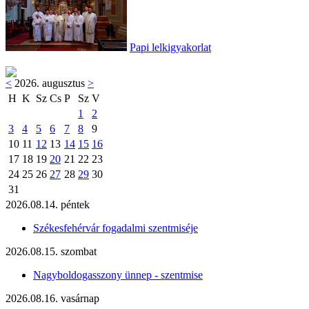
Papi lelkigyakorlat
<
2026. augusztus
>
H
K
Sz
Cs
P
Sz
V
1
2
3
4
5
6
7
8
9
10
11
12
13
14
15
16
17
18
19
20
21
22
23
24
25
26
27
28
29
30
31
2026.08.14. péntek
Székesfehérvár fogadalmi szentmiséje
2026.08.15. szombat
Nagyboldogasszony ünnep - szentmise
2026.08.16. vasárnap