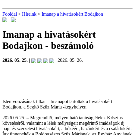
Főoldal
>
Híreink
>
Imanap a hivatásokért Bodajkon
Imanap a hivatásokért
Bodajkon
- beszámoló
2026. 05. 25. |
| 2026. 05. 26.
Isten vonzásának titkai – Imanapot tartottak a hivatásokért
Bodajkon, a Segítő Szűz Mária -kegyhelyen
2026.05.25. – Megrendítő, mélyen ható tanúságtételek Krisztus
követéséről, valamint a lélek mélységeit megérintő imádságok új
papi és szerzetesi hivatásokért, a békéért, hazánkért és a családokért.
Így ünnepelték a Boldogságos Szűz Máriának, az Egyház Anyjának