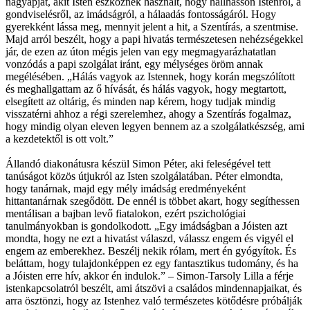
nagyapját, akit Isten eszköznek használt, hogy hallhasson Istenről, a
gondviselésről, az imádságról, a hálaadás fontosságáról. Hogy
gyerekként lássa meg, mennyit jelent a hit, a Szentírás, a szentmise.
Majd arról beszélt, hogy a papi hivatás természetesen nehézségekkel
jár, de ezen az úton mégis jelen van egy megmagyarázhatatlan
vonzódás a papi szolgálat iránt, egy mélységes öröm annak
megélésében. „Hálás vagyok az Istennek, hogy korán megszólított
és meghallgattam az ő hívását, és hálás vagyok, hogy megtartott,
elsegített az oltárig, és minden nap kérem, hogy tudjak mindig
visszatérni ahhoz a régi szerelemhez, ahogy a Szentírás fogalmaz,
hogy mindig olyan eleven legyen bennem az a szolgálatkészség, ami
a kezdetektől is ott volt.”
Állandó diakonátusra készül Simon Péter, aki feleségével tett
tanúságot közös útjukról az Isten szolgálatában. Péter elmondta,
hogy tanárnak, majd egy mély imádság eredményeként
hittantanárnak szegődött. De ennél is többet akart, hogy segíthessen
mentálisan a bajban levő fiatalokon, ezért pszichológiai
tanulmányokban is gondolkodott. „Egy imádságban a Jóisten azt
mondta, hogy ne ezt a hivatást válaszd, válassz engem és vigyél el
engem az emberekhez. Beszélj nekik rólam, mert én gyógyítok. És
beláttam, hogy tulajdonképpen ez egy fantasztikus tudomány, és ha
a Jóisten erre hív, akkor én indulok.” – Simon-Tarsoly Lilla a férje
istenkapcsolatról beszélt, ami átszövi a családos mindennapjaikat, és
arra ösztönzi, hogy az Istenhez való természetes kötődésre próbálják