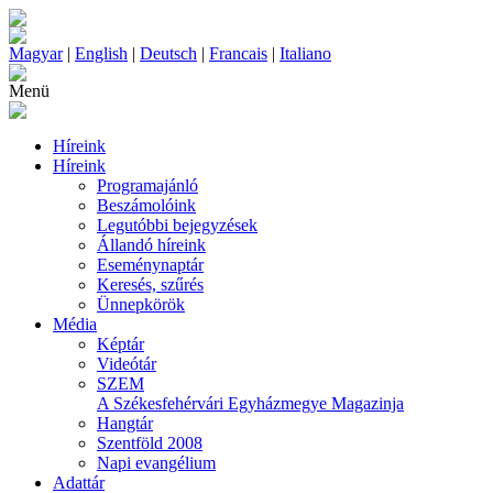
Magyar
|
English
|
Deutsch
|
Francais
|
Italiano
Menü
Híreink
Híreink
Programajánló
Beszámolóink
Legutóbbi bejegyzések
Állandó híreink
Eseménynaptár
Keresés, szűrés
Ünnepkörök
Média
Képtár
Videótár
SZEM
A Székesfehérvári Egyházmegye Magazinja
Hangtár
Szentföld 2008
Napi evangélium
Adattár