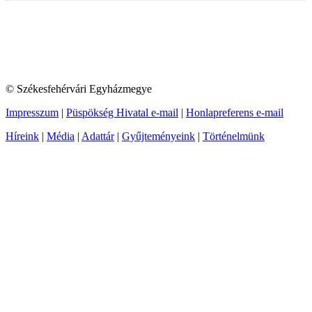
© Székesfehérvári Egyházmegye
Impresszum
|
Püspökség Hivatal e-mail
|
Honlapreferens e-mail
Híreink
|
Média
|
Adattár
|
Gyűjteményeink
|
Történelmünk