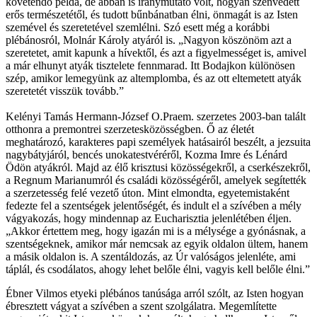
követendő példa, de abban is iránymutató volt, hogyan szenvedett
erős természetétől, és tudott bűnbánatban élni, önmagát is az Isten
szemével és szeretetével szemlélni. Szó esett még a korábbi
plébánosról, Molnár Károly atyáról is. „Nagyon köszönöm azt a
szeretetet, amit kapunk a hívektől, és azt a figyelmességet is, amivel
a már elhunyt atyák tisztelete fennmarad. Itt Bodajkon különösen
szép, amikor lemegyünk az altemplomba, és az ott eltemetett atyák
szeretetét visszük tovább.”
Kelényi Tamás Hermann-József O.Praem. szerzetes 2003-ban talált
otthonra a premontrei szerzetesközösségben. Ő az életét
meghatározó, karakteres papi személyek hatásairól beszélt, a jezsuita
nagybátyjáról, bencés unokatestvéréről, Kozma Imre és Lénárd
Ödön atyákról. Majd az élő krisztusi közösségekről, a cserkészekről,
a Regnum Marianumról és családi közösségéről, amelyek segítették
a szerzetesség felé vezető úton. Mint elmondta, egyetemistaként
fedezte fel a szentségek jelentőségét, és indult el a szívében a mély
vágyakozás, hogy mindennap az Eucharisztia jelenlétében éljen.
„Akkor értettem meg, hogy igazán mi is a mélysége a gyónásnak, a
szentségeknek, amikor már nemcsak az egyik oldalon ültem, hanem
a másik oldalon is. A szentáldozás, az Úr valóságos jelenléte, ami
táplál, és csodálatos, ahogy lehet belőle élni, vagyis kell belőle élni.”
Ébner Vilmos etyeki plébános tanúsága arról szólt, az Isten hogyan
ébresztett vágyat a szívében a szent szolgálatra. Megemlítette