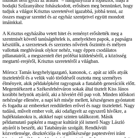
munkás nem győzi az aratást” – hangsúlyozta a főpásztor, majd a
bodajki Szűzanyához fohászkodott, erősítsen meg bennünket, hogy
tudjuk a világot Krisztus szeretetével igazabbá, jobbá tenni, az
összes magyar szenttel és az egyház szentjeivel együtt mondott
imáinkkal.
A Krisztus egyházába vetett hitet és reményt erősítették meg a
szentmisét követő tanúságtételek is, amelyekben papok, a papságra
készülők, a szerzetesek és szerzetes nővérek őszintén és mélyen
vallottak meghívásuk olykor nehéz, vagy éppen csodálatos
pillanatairól, a megszentelt élet prófétai küldetéséről, a közösség
megtartó erejéről, Krisztus szeretetéről a világban.
Mórocz Tamás kegyhelyigazgató, kanonok, c. apát az idős atyák
tiszteletéről és a velük való törődésről osztotta meg személyes
élményeit, akik példaképként ragyognak a fiatalabb generációk előtt.
Megemlékezett a Székesfehérváron sokak által tisztelt Kiss János
korábbi helynök atyáról, aki a híveiért élő pap volt. Minden időskori
nehézsége ellenére, a napi két miséje mellett, készségesen gyóntatott
és fogadta az embereket rendületlen erővel és nagy tisztelettel. Nagy
tudású, művelt ember volt, aki odafigyelt az egyszerű hívőkre, a
hajléktalanokra is, akikkel napi szinten találkozott. Másik
példamutató papként a magyar kultúrát jól ismerő Nagy László
atyáról is beszélt, aki Tatabányán szolgált. Rendkívüli
közvetlensége, diszkréciója és segítőkészsége paptestvérei iránt