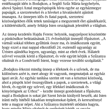
emléknapját idén is Bodajkon, a Segítő Szűz Mária kegyhelyén,
ahová Spányi Antal megyéspüspök hívta egybe az egyházmegye
papságát, a szerzeteseket és a híveket a hivatásokért ajánlott
imanapra. Az ünnepen idős és fiatal papok, szerzetesi
közösségekben élők tettek tanúságot a megszentelt élet ajándékairól,
a küldetésükről, amely feltárja Isten országának jelenlétét a világban.
Az ünnep kezdetén Hajdu Ferenc helynök, nagyprépost köszöntötte
a pünkösdkor beiktatásának 23. évfordulóját ünneplő főpásztort. „A
vártnál sokkal többen gyűltünk össze ma, és imádkozunk együtt,
hogy ezzel a mai nappal elkezdődő 24. esztendő ugyanúgy az
Úristen ajándéka legyen, ugyanúgy, mint az eltelt évek. Hálatelt
szívvel vesszük körül a főpásztort, és vele együtt kérjük a Szűzanya
oltalmát és a Gondviselő Istent, hogy vezesse további szolgálatát.”
„Bodajkra érkezni mindig ünnep a léleknek és a szívnek, de ma
különösen azért is, mert ahogy itt vagyunk, megmutatjuk az egyház
igazi arcát. Az egyház tanítása szerint ott van a krisztusi közösség,
ahol a püspök köré összegyűlnek a papok, a szerzetesek, a világi
hívek, és együtt egy szívvel, egy lélekkel imádkoznak és
könyörögnek az Úrhoz” – kezdte ünnepi gondolatait a főpásztor,
majd a Bodajkon is sokat járt Szent István királyról beszélt, aki Isten
iránti mély hitéből fakadóan templomokat épített, és kereszténnyé
tette a magyar népet. Aki a Szűzanya tiszteletét utódaira hagyta,
hogy mindig Mária oltalmát és segítségét kérjék az ország