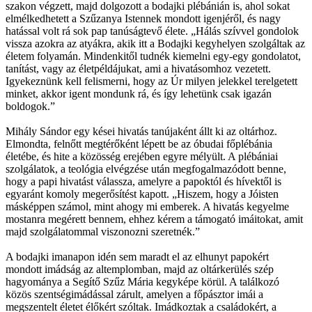
szakon végzett, majd dolgozott a bodajki plébánián is, ahol sokat
elmélkedhetett a Szűzanya Istennek mondott igenjéről, és nagy
hatással volt rá sok pap tanúságtevő élete. „Hálás szívvel gondolok
vissza azokra az atyákra, akik itt a Bodajki kegyhelyen szolgáltak az
életem folyamán. Mindenkitől tudnék kiemelni egy-egy gondolatot,
tanítást, vagy az életpéldájukat, ami a hivatásomhoz vezetett.
Igyekeznünk kell felismerni, hogy az Úr milyen jelekkel terelgetett
minket, akkor igent mondunk rá, és így lehetünk csak igazán
boldogok.”
Mihály Sándor egy kései hivatás tanújaként állt ki az oltárhoz.
Elmondta, felnőtt megtérőként lépett be az óbudai főplébánia
életébe, és hite a közösség erejében egyre mélyült. A plébániai
szolgálatok, a teológia elvégzése után megfogalmazódott benne,
hogy a papi hivatást válassza, amelyre a papoktól és hívektől is
egyaránt komoly megerősítést kapott. „Hiszem, hogy a Jóisten
másképpen számol, mint ahogy mi emberek. A hivatás kegyelme
mostanra megérett bennem, ehhez kérem a támogató imáitokat, amit
majd szolgálatommal viszonozni szeretnék.”
A bodajki imanapon idén sem maradt el az elhunyt papokért
mondott imádság az altemplomban, majd az oltárkerülés szép
hagyománya a Segítő Szűz Mária kegyképe körül. A találkozó
közös szentségimádással zárult, amelyen a főpásztor imái a
megszentelt életet élőkért szóltak. Imádkoztak a családokért, a