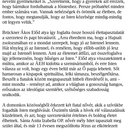
nevelni gyermekeiket is. „Szeretnénk, hogy a gyerekek azt érezzék,
hogy bármikor fordulhatnak a Jóistenhez. Persze próbatétel minden
ember számára van. Vannak nehézségek és örömök az életben, de
fontos, hogy megtanulják, hogy az Isten közelsége mindig-mindig
ott legyen velük.”
Brückner Ákos Előd atya így foglalta össze hosszú élettapasztalatát
a szerzetesi és papi hivatásról. „Arra ébredtem ma, hogy a Hajnali
zsolozsmában ez a mondat szerepelt, hogy jó az Istennel lennem.
Hát tényleg jó az Istennel, és remélem, hogy előbb-utóbb jó lesz
majd az Istennél lennem. Ami az életemet átfűzi, azt összefoglalva
így jellemezném, hogy hűséges az Isten.” Előd atya visszatekintett a
múltra, amikor az ÁEH kidobta a szemináriumból, és erre Isten
válasza az volt, hogy egy éven belül már az Ő papja lehetett. Sőt
hamarosan a kispapok spirituálisa, lelki támasza, beszélgetőtársa.
Beszélt a fiatalok között megtapasztalt hitbeli ébredésről is, ami –
mint mondta – reményt ad, amikor a világban a gonoszság hangos,
erőszakos az ideológiai szemlélet, szélsőséges szabadosság
uralkodik.
A domonkos közösségből érkezett két fiatal nővér, akik a szívükbe
fogadták Isten meghívását. Őszintén tárták a hívek elé válaszadásuk
küzdelmeit, és azt, hogy szerzetesként értelmes és boldog életet
élhetnek. Sánta Anita Izabella OP. nővér mély hitet tapasztalt meg
szülei által, és már 13 évesen megszólította Jézus az elkötelezett