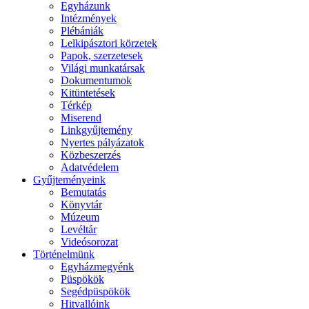
Egyházunk
Intézmények
Plébániák
Lelkipásztori körzetek
Papok, szerzetesek
Világi munkatársak
Dokumentumok
Kitüntetések
Térkép
Miserend
Linkgyűjtemény
Nyertes pályázatok
Közbeszerzés
Adatvédelem
Gyűjteményeink
Bemutatás
Könyvtár
Múzeum
Levéltár
Videósorozat
Történelmünk
Egyházmegyénk
Püspökök
Segédpüspökök
Hitvallóink