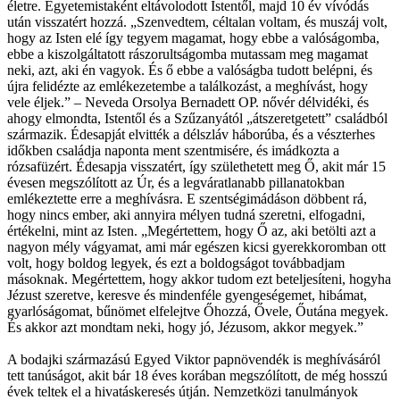
életre. Egyetemistaként eltávolodott Istentől, majd 10 év vívódás
után visszatért hozzá. „Szenvedtem, céltalan voltam, és muszáj volt,
hogy az Isten elé így tegyem magamat, hogy ebbe a valóságomba,
ebbe a kiszolgáltatott rászorultságomba mutassam meg magamat
neki, azt, aki én vagyok. És ő ebbe a valóságba tudott belépni, és
újra felidézte az emlékezetembe a találkozást, a meghívást, hogy
vele éljek.” – Neveda Orsolya Bernadett OP. nővér délvidéki, és
ahogy elmondta, Istentől és a Szűzanyától „átszeretgetett” családból
származik. Édesapját elvitték a délszláv háborúba, és a vészterhes
időkben családja naponta ment szentmisére, és imádkozta a
rózsafüzért. Édesapja visszatért, így születhetett meg Ő, akit már 15
évesen megszólított az Úr, és a legváratlanabb pillanatokban
emlékeztette erre a meghívásra. E szentségimádáson döbbent rá,
hogy nincs ember, aki annyira mélyen tudná szeretni, elfogadni,
értékelni, mint az Isten. „Megértettem, hogy Ő az, aki betölti azt a
nagyon mély vágyamat, ami már egészen kicsi gyerekkoromban ott
volt, hogy boldog legyek, és ezt a boldogságot továbbadjam
másoknak. Megértettem, hogy akkor tudom ezt beteljesíteni, hogyha
Jézust szeretve, keresve és mindenféle gyengeségemet, hibámat,
gyarlóságomat, bűnömet elfelejtve Őhozzá, Ővele, Őutána megyek.
És akkor azt mondtam neki, hogy jó, Jézusom, akkor megyek.”
A bodajki származású Egyed Viktor papnövendék is meghívásáról
tett tanúságot, akit bár 18 éves korában megszólított, de még hosszú
évek teltek el a hivatáskeresés útján. Nemzetközi tanulmányok