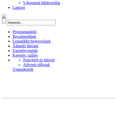
Válogatott bibliográfia
Lapozó
Programajánló
Beszámolóink
Legutóbbi bejegyzések
Állandó híreink
Eseménynaptár
Keresés, szűrés
Nagyböjt és húsvét
Adventi időszak
Ünnepkörök