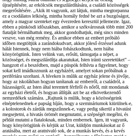
újraépítésére, az erkölcsök megszilárdítására, a családi közösségek
megerősítésére. „Akik itt vagyunk, azt látjuk, mintha megtorpanna
ez a csodálatos lelkiség, mintha homály fedné be azt a buzgóságot,
amely a magyar szenteket egy évezreden keresztül jellemezte. Igaz,
ebben a pünkösdi időszakban, amikor a székvárosnak több mint 200
fiatalját bérmálhattuk meg, akkor gondolhatjuk, még sincs minden
veszve, van még remény. És amikor ebben az embert próbáló
időben megtöltjük a zarándokudvart, akkor jóleső érzéssel adunk
hálát Istennek, hogy nem hiába fohászkodtunk, nem hiába
könyörögtünk. Isten velünk van, erősíti, támogatja a népet, a
közösséget, és megszilárdítja akaratukat, Isten iránti szeretetüket” –
hangzott el a beszédben, majd a püspök felhívta a figyelmet, hogy
sokat kell imádkoznunk az egyházért, amelyet sokan próbálnak a
perifériára szorítani. A híveken is múlik az egyház jelene és jövője,
hogy az iskolákban hogyan tanítanak az emberről, a családról, a
házasságról, az Isten által teremtett férfiről és nőről, mit mondanak
az egyházi életről, és hogyan állítják azt be az elkövetkezendő
nemzedékek számára. „Rajtunk is múlik, hogy a közösségeink
elnéptelenednek-e papság híján, hogy a szemináriumok kiürülnek-e,
a kolostorok és zárdák megszűnnek-e, vagy pedig sikerül a hivatást
megsejtetni, a hivatás örömét megmutatni, a szépségét megélni, és
példát mutatni a fiataloknak, minden embernek. Igen, itt vagyunk,
hogy könyörögjünk és kérjük az Urat, küldjön munkásokat az ő
aratásába, mert az aratnivaló sok, de a munkás kevés, és a kevés