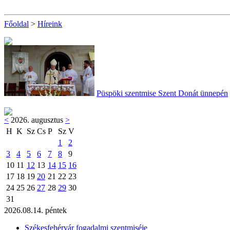
Főoldal
>
Híreink
Püspöki szentmise Szent Donát ünnepén
<
2026. augusztus
>
H
K
Sz
Cs
P
Sz
V
1
2
3
4
5
6
7
8
9
10
11
12
13
14
15
16
17
18
19
20
21
22
23
24
25
26
27
28
29
30
31
2026.08.14. péntek
Székesfehérvár fogadalmi szentmiséje