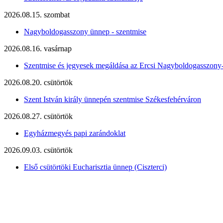
2026.08.15. szombat
Nagyboldogasszony ünnep - szentmise
2026.08.16. vasárnap
Szentmise és jegyesek megáldása az Ercsi Nagyboldogasszony
2026.08.20. csütörtök
Szent István király ünnepén szentmise Székesfehérváron
2026.08.27. csütörtök
Egyházmegyés papi zarándoklat
2026.09.03. csütörtök
Első csütörtöki Eucharisztia ünnep (Ciszterci)