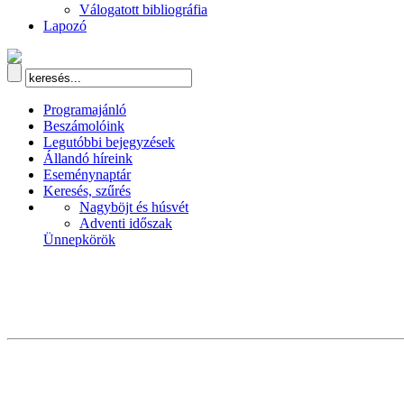
Válogatott bibliográfia
Lapozó
Programajánló
Beszámolóink
Legutóbbi bejegyzések
Állandó híreink
Eseménynaptár
Keresés, szűrés
Nagyböjt és húsvét
Adventi időszak
Ünnepkörök