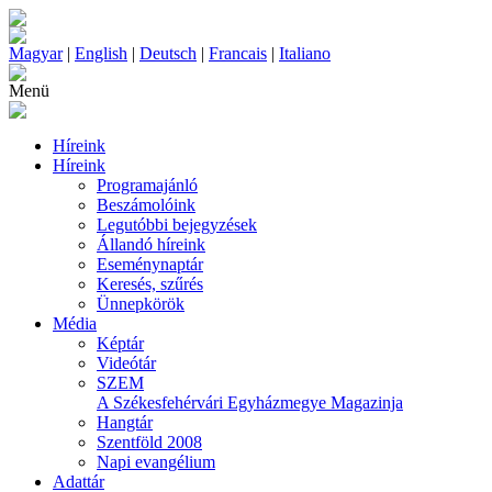
Magyar
|
English
|
Deutsch
|
Francais
|
Italiano
Menü
Híreink
Híreink
Programajánló
Beszámolóink
Legutóbbi bejegyzések
Állandó híreink
Eseménynaptár
Keresés, szűrés
Ünnepkörök
Média
Képtár
Videótár
SZEM
A Székesfehérvári Egyházmegye Magazinja
Hangtár
Szentföld 2008
Napi evangélium
Adattár