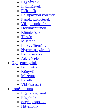
Egyházunk
Intézmények
Plébániák
Lelkipásztori körzetek
Papok, szerzetesek
Világi munkatársak
Dokumentumok
Kitüntetések
Térkép
Miserend
Linkgyűjtemény
Nyertes pályázatok
Közbeszerzés
Adatvédelem
Gyűjteményeink
Bemutatás
Könyvtár
Múzeum
Levéltár
Videósorozat
Történelmünk
Egyházmegyénk
Püspökök
Segédpüspökök
Hitvallóink