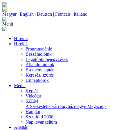
Magyar
|
English
|
Deutsch
|
Francais
|
Italiano
Menü
Híreink
Híreink
Programajánló
Beszámolóink
Legutóbbi bejegyzések
Állandó híreink
Eseménynaptár
Keresés, szűrés
Ünnepkörök
Média
Képtár
Videótár
SZEM
A Székesfehérvári Egyházmegye Magazinja
Hangtár
Szentföld 2008
Napi evangélium
Adattár