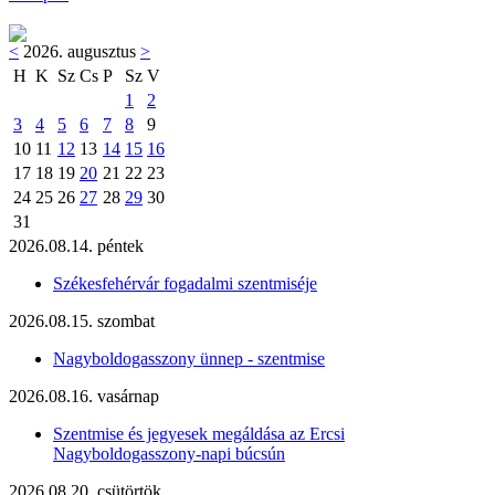
<
2026. augusztus
>
H
K
Sz
Cs
P
Sz
V
1
2
3
4
5
6
7
8
9
10
11
12
13
14
15
16
17
18
19
20
21
22
23
24
25
26
27
28
29
30
31
2026.08.14. péntek
Székesfehérvár fogadalmi szentmiséje
2026.08.15. szombat
Nagyboldogasszony ünnep - szentmise
2026.08.16. vasárnap
Szentmise és jegyesek megáldása az Ercsi
Nagyboldogasszony-napi búcsún
2026.08.20. csütörtök