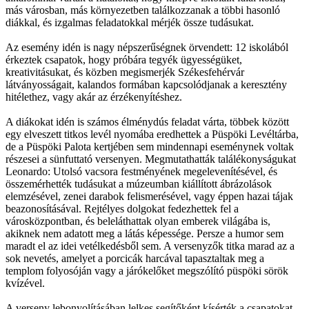
más városban, más környezetben találkozzanak a többi hasonló
diákkal, és izgalmas feladatokkal mérjék össze tudásukat.
Az esemény idén is nagy népszerűségnek örvendett: 12 iskolából
érkeztek csapatok, hogy próbára tegyék ügyességüket,
kreativitásukat, és közben megismerjék Székesfehérvár
látványosságait, kalandos formában kapcsolódjanak a keresztény
hitélethez, vagy akár az érzékenyítéshez.
A diákokat idén is számos élménydús feladat várta, többek között
egy elveszett titkos levél nyomába eredhettek a Püspöki Levéltárba,
de a Püspöki Palota kertjében sem mindennapi eseménynek voltak
részesei a sünfuttató versenyen. Megmutathatták találékonyságukat
Leonardo: Utolsó vacsora festményének megelevenítésével, és
összemérhették tudásukat a múzeumban kiállított ábrázolások
elemzésével, zenei darabok felismerésével, vagy éppen hazai tájak
beazonosításával. Rejtélyes dolgokat fedezhettek fel a
városközpontban, és beleláthattak olyan emberek világába is,
akiknek nem adatott meg a látás képessége. Persze a humor sem
maradt el az idei vetélkedésből sem. A versenyzők titka marad az a
sok nevetés, amelyet a porcicák harcával tapasztaltak meg a
templom folyosóján vagy a járókelőket megszólító püspöki sörök
kvízével.
A verseny lebonyolításában lelkes segítőként kísérték a csapatokat