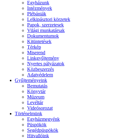
Egyházunk
Intézmények
Plébániák
Lelkipásztori körzetek
Papok, szerzetesek
Világi munkatársak
Dokumentumok
Kitüntetések
Térkép
Miserend
Linkgyűjtemény
Nyertes pályázatok
Közbeszerzés
Adatvédelem
Gyűjteményeink
Bemutatás
Könyvtár
Múzeum
Levéltár
Videósorozat
Történelmünk
Egyházmegyénk
Püspökök
Segédpüspökök
Hitvallóink