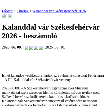
Főoldal
>
Híreink
>
Kalanddal vár Székesfehérvár 2026
Kalanddal vár Székesfehérvár
2026
- beszámoló
2026. 06. 09. |
| 2026. 06. 10.
Ismét kalandos vetélkedőre várták az egyházi iskolásokat Fehérvárra
– A III. Kalanddal vár Székesfehérvár verseny
2026.06.09. – A Székesfehérvári Egyházmegyei Múzeum
munkatársai szervezésében idén is különleges módon nyíltak meg
Székesfehérvár szakrális terei a katolikus iskolások előtt. A
Kalanddal vár Székesfehérvár elnevezésű vetélkedőre harmadik
alkalommal várták a fiatalokat, hogy kilépve iskoláik falai közül,