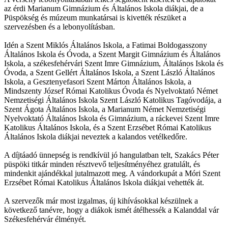
az érdi Marianum Gimnázium és Általános Iskola diákjai, de a
Püspökség és múzeum munkatársai is kivették részüket a
szervezésben és a lebonyolításban.
Idén a Szent Miklós Általános Iskola, a Fatimai Boldogasszony
Általános Iskola és Óvoda, a Szent Margit Gimnázium és Általános
Iskola, a székesfehérvári Szent Imre Gimnázium, Általános Iskola és
Óvoda, a Szent Gellért Általános Iskola, a Szent László Általános
Iskola, a Gesztenyefasori Szent Márton Általános Iskola, a
Mindszenty József Római Katolikus Óvoda és Nyelvoktató Német
Nemzetiségi Általános Iskola Szent László Katolikus Tagóvodája, a
Szent Ágota Általános Iskola, a Marianum Német Nemzetiségi
Nyelvoktató Általános Iskola és Gimnázium, a ráckevei Szent Imre
Katolikus Általános Iskola, és a Szent Erzsébet Római Katolikus
Általános Iskola diákjai neveztek a kalandos vetélkedőre.
A díjtáadó ünnepség is rendkívül jó hangulatban telt, Szakács Péter
püspöki titkár minden résztvevő teljesítményéhez gratulált, és
mindenkit ajándékkal jutalmazott meg. A vándorkupát a Móri Szent
Erzsébet Római Katolikus Általános Iskola diákjai vehették át.
A szervezők már most izgalmas, új kihívásokkal készülnek a
következő tanévre, hogy a diákok ismét átélhessék a Kalanddal vár
Székesfehérvár élményét.