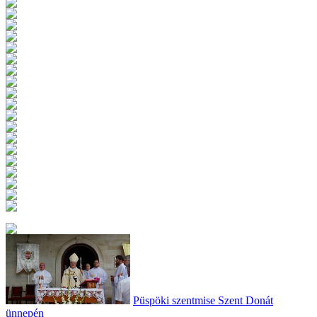
Püspöki szentmise Szent Donát
ünnepén