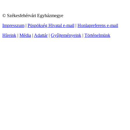
© Székesfehérvári Egyházmegye
Impresszum
|
Püspökség Hivatal e-mail
|
Honlapreferens e-mail
Híreink
|
Média
|
Adattár
|
Gyűjteményeink
|
Történelmünk