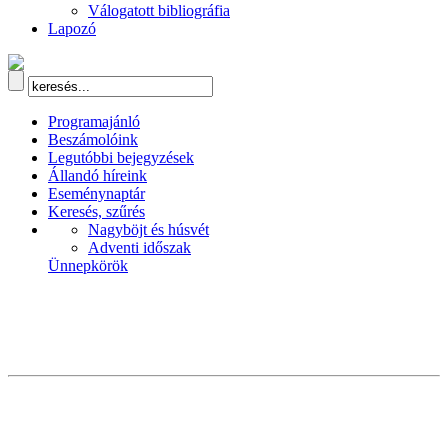
Válogatott bibliográfia
Lapozó
Programajánló
Beszámolóink
Legutóbbi bejegyzések
Állandó híreink
Eseménynaptár
Keresés, szűrés
Nagyböjt és húsvét
Adventi időszak
Ünnepkörök