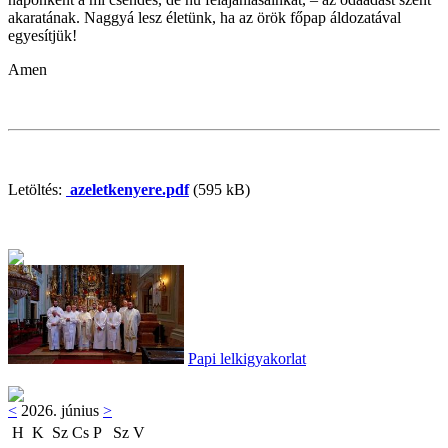
akaratának. Naggyá lesz életünk, ha az örök főpap áldozatával
egyesítjük!
Amen
Letöltés:
azeletkenyere.pdf
(595 kB)
Papi lelkigyakorlat
<
2026. június
>
H
K
Sz
Cs
P
Sz
V