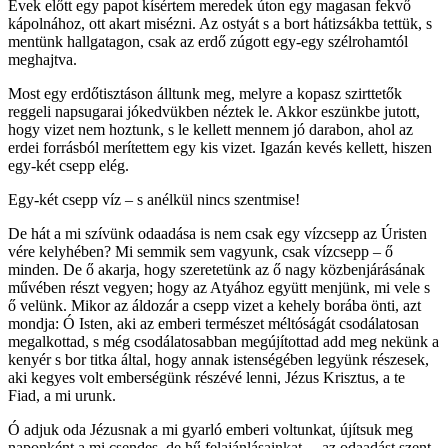
Évek előtt egy papot kísértem meredek úton egy magasan fekvő
kápolnához, ott akart misézni. Az ostyát s a bort hátizsákba tettük, s
mentünk hallgatagon, csak az erdő zúgott egy-egy szélrohamtól
meghajtva.
Most egy erdőtisztáson álltunk meg, melyre a kopasz szirttetők
reggeli napsugarai jókedvükben néztek le. Akkor eszünkbe jutott,
hogy vizet nem hoztunk, s le kellett mennem jó darabon, ahol az
erdei forrásból merítettem egy kis vizet. Igazán kevés kellett, hiszen
egy-két csepp elég.
Egy-két csepp víz – s anélkül nincs szentmise!
De hát a mi szívünk odaadása is nem csak egy vízcsepp az Úristen
vére kelyhében? Mi semmik sem vagyunk, csak vízcsepp – ő
minden. De ő akarja, hogy szeretetünk az ő nagy közbenjárásának
művében részt vegyen; hogy az Atyához együtt menjünk, mi vele s
ő velünk. Mikor az áldozár a csepp vizet a kehely borába önti, azt
mondja: Ó Isten, aki az emberi természet méltóságát csodálatosan
megalkottad, s még csodálatosabban megújítottad add meg nekünk a
kenyér s bor titka által, hogy annak istenségében legyünk részesek,
aki kegyes volt emberségünk részévé lenni, Jézus Krisztus, a te
Fiad, a mi urunk.
Ó adjuk oda Jézusnak a mi gyarló emberi voltunkat, újítsuk meg
naponként a mi csendes, de hű felajánlásainkat, – az odaadást szent