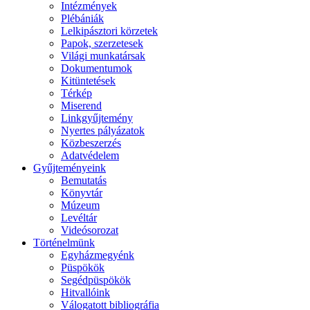
Intézmények
Plébániák
Lelkipásztori körzetek
Papok, szerzetesek
Világi munkatársak
Dokumentumok
Kitüntetések
Térkép
Miserend
Linkgyűjtemény
Nyertes pályázatok
Közbeszerzés
Adatvédelem
Gyűjteményeink
Bemutatás
Könyvtár
Múzeum
Levéltár
Videósorozat
Történelmünk
Egyházmegyénk
Püspökök
Segédpüspökök
Hitvallóink
Válogatott bibliográfia