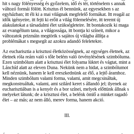
hit s nagy fölényesség és győzelem, idő és tér, történelem s annak
változó formái fölött. Krisztus él bennünk, az egyesekben s az
egyházban; itt éli ki a mai világnak megfelelő formákat. Itt reagál az
idők igényeire, itt fejti ki erőit a világ fölemelésére, itt teremt új
alakulatokat a társadalmi élet szükségleteire. Itt bontakozik ki maga
az evangélium tana, a világossága, itt bontja ki színeit, mikor a
változatok prizmáin megtörik s sajátos új világba állítja a
problémákat s megsegít az azokra adandó feleletekre.
Az eucharisztia a krisztusi életközösségnek, az egységes életnek, az
életnek róla reám való s tőle belém való örvénylésének szimbóluma.
Ezen szimbólum alatt a krisztusi élet folyama lüktet és vágtat, mint a
Lánchíd alatt az eleven Duna. Nekünk nem a hidat, a szimbólumot
kell néznünk, hanem le kell ereszkednünk az élő, a lejtő áramhoz.
Minden szimbólum valami forma, valami, amit megcsináltak,
megkonstruáltak, valami, ami szilárd keret s állandó jel; ilyenek az
eucharisztiában is a kenyér és a bor színei, melyek előttünk állnak s
melyeket látunk; de a krisztusi élet, a belénk ömlő a minket ragadó
élet – az más; az nem álló, merev forma, hanem akció.
III.