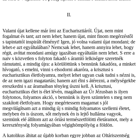
II.
Valami újat kellene már írni az Eucharisztiáról. Újat, nem mint
fogalmat és tant; azt nem lehet; hanem újat, mint finom megérzéstől
s tapintattól inspirált élményt! Igen, jó volna valami újat mondani; de
lehet-e azt egyáltalában? Nemcsak lehet, hanem annyira lehet, hogy
régit, avíttat mondani amúgy igazában egyáltalán nem lehet. S erre a
naiv s közvetlen s folyton fakadó s áramló lelkiségre szeretnék
rámutatni, a mindig újra: a körülöttünk s bennünk fakadóra, a minket
hívogató, s emelni, vinni s elsodorni akaróra, a krisztusi s
eucharisztikus életfolyamra, melyet lehet ugyan csak tudni s nézni is,
de az nem igazi magatartás; hanem azt élni s átérezni, a mélységekbe
ereszkedni s az áramaiban tényleg úszni kell. A krisztusi,
eucharisztikus élet is élet lévén, magában az Úr Jézusban is ilyen
folytonos, folyamos akció, s bennünk is ilyen szüntelen s meg nem
szakított életfolyam. Hogy megértessem magamat s jól
megvilágítsam azt a mindig új s mindig folyamatos szellemi életet,
melyben én is úszom, sőt melynek én is lejtő hulláma vagyok,
szemünk elé állítom azt az óriási természetfölötti életáramot, mely a
kereszténység folyamágyában végighömpölyög a földön.
A katolikus áhitat az újabb korban egyre jobban az Oltáriszentség