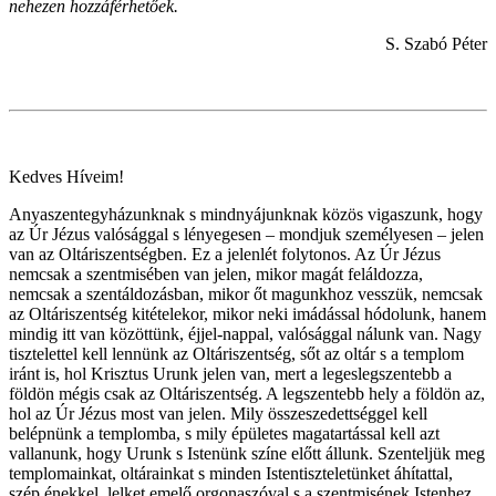
nehezen hozzáférhetőek.
S. Szabó Péter
Kedves Híveim!
Anyaszentegyházunknak s mindnyájunknak közös vigaszunk, hogy
az Úr Jézus valósággal s lényegesen – mondjuk személyesen – jelen
van az Oltáriszentségben. Ez a jelenlét folytonos. Az Úr Jézus
nemcsak a szentmisében van jelen, mikor magát feláldozza,
nemcsak a szentáldozásban, mikor őt magunkhoz vesszük, nemcsak
az Oltáriszentség kitételekor, mikor neki imádással hódolunk, hanem
mindig itt van közöttünk, éjjel-nappal, valósággal nálunk van. Nagy
tisztelettel kell lennünk az Oltáriszentség, sőt az oltár s a templom
iránt is, hol Krisztus Urunk jelen van, mert a legeslegszentebb a
földön mégis csak az Oltáriszentség. A legszentebb hely a földön az,
hol az Úr Jézus most van jelen. Mily összeszedettséggel kell
belépnünk a templomba, s mily épületes magatartással kell azt
vallanunk, hogy Urunk s Istenünk színe előtt állunk. Szenteljük meg
templomainkat, oltárainkat s minden Istentiszteletünket áhítattal,
szép énekkel, lelket emelő orgonaszóval s a szentmisének Istenhez