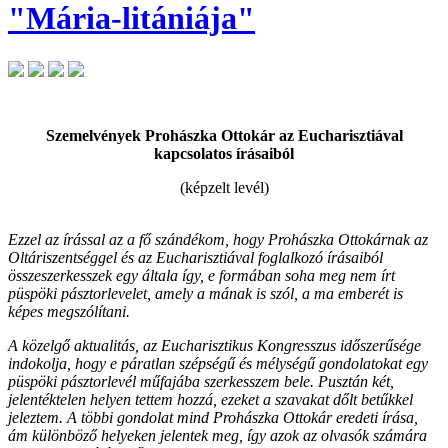
"Mária-litániája"
Szemelvények Prohászka Ottokár az Eucharisztiával
kapcsolatos írásaiból
(képzelt levél)
Ezzel az írással az a fő szándékom, hogy Prohászka Ottokárnak az
Oltáriszentséggel és az Eucharisztiával foglalkozó írásaiból
összeszerkesszek egy általa így, e formában soha meg nem írt
püspöki pásztorlevelet, amely a mának is szól, a ma emberét is
képes megszólítani.
A közelgő aktualitás, az Eucharisztikus Kongresszus időszerűsége
indokolja, hogy e páratlan szépségű és mélységű gondolatokat egy
püspöki pásztorlevél műfajába szerkesszem bele. Pusztán két,
jelentéktelen helyen tettem hozzá, ezeket a szavakat dőlt betűkkel
jeleztem. A többi gondolat mind Prohászka Ottokár eredeti írása,
ám különböző helyeken jelentek meg, így azok az olvasók számára