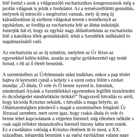
felé fordul s azok a világraszóló eucharisztikus kongresszusok még a
profán világnak is jelzik e fordulatot. Az a természetfölötti genialitás,
melynek új intenciói s megérzései vannak, mely új meg új
kiáradásokban új szellemi világokat teremt s termékenyít az
egyházban, az fordítja az eucharisztia felé az áhitat indulatját.
Ismerjük hát el, hogy az egyház nagy áhítatfordulata az eucharisztia
felé a katolikus lélek genialitásától, tehát a Szentlélek indításától és
sugalmazásától való.
Az eucharisztia az az új szintézis, melyben az Úr Jézus az
egyesekkel külön-külön, azután az egész gyülekezettel egy testté
forrad, s éli az ő életét bennünk.
A szentmisében az Úrfelmutatás utáni imákban, mikor a pap térdet
hajtva öt keresztet csinál a kehely s a szent ostya fölött s ezeket
mondja: „Ő általa, Ő vele és Ő benne nyered te, Istenünk,
mindenható Atyánk a Szentlélekkel egyetemben legfőbb tiszteletedet
és dicsőségedet mindörökkön örökké!” Nagyszerű hitvallás ez arról,
hogy kicsoda Krisztus nekünk, s hitvallás a maga helyén, az
Oltáriszentségben jelenlevő s magát a szentmisében felajánló Úr
Jézussal szemben, mert szent igaz, hogy csakis általa és vele és
benne lehet kapcsolatunk a végtelen Istennel; míg ellenben nélküle s
csak saját erőnkre támaszkodva Istennél bizony latba nem esünk.
Ez a csodálatos valóság a Krisztus életének itt és most, a XX.
században, mégpedig bennünk s az egész egyházban valami nagy