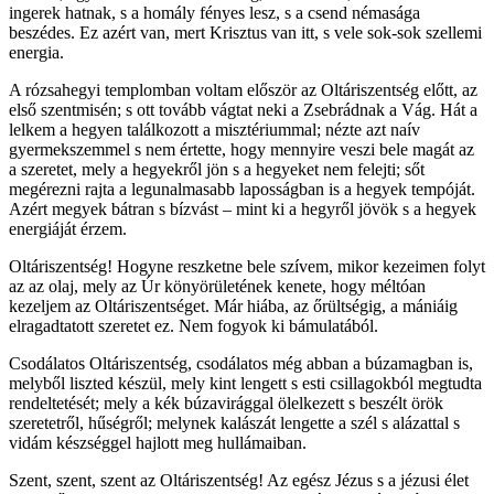
ingerek hatnak, s a homály fényes lesz, s a csend némasága
beszédes. Ez azért van, mert Krisztus van itt, s vele sok-sok szellemi
energia.
A rózsahegyi templomban voltam először az Oltáriszentség előtt, az
első szentmisén; s ott tovább vágtat neki a Zsebrádnak a Vág. Hát a
lelkem a hegyen találkozott a misztériummal; nézte azt naív
gyermekszemmel s nem értette, hogy mennyire veszi bele magát az
a szeretet, mely a hegyekről jön s a hegyeket nem felejti; sőt
megérezni rajta a legunalmasabb laposságban is a hegyek tempóját.
Azért megyek bátran s bízvást – mint ki a hegyről jövök s a hegyek
energiáját érzem.
Oltáriszentség! Hogyne reszketne bele szívem, mikor kezeimen folyt
az az olaj, mely az Úr könyörületének kenete, hogy méltóan
kezeljem az Oltáriszentséget. Már hiába, az őrültségig, a mániáig
elragadtatott szeretet ez. Nem fogyok ki bámulatából.
Csodálatos Oltáriszentség, csodálatos még abban a búzamagban is,
melyből liszted készül, mely kint lengett s esti csillagokból megtudta
rendeltetését; mely a kék búzavirággal ölelkezett s beszélt örök
szeretetről, hűségről; melynek kalászát lengette a szél s alázattal s
vidám készséggel hajlott meg hullámaiban.
Szent, szent, szent az Oltáriszentség! Az egész Jézus s a jézusi élet