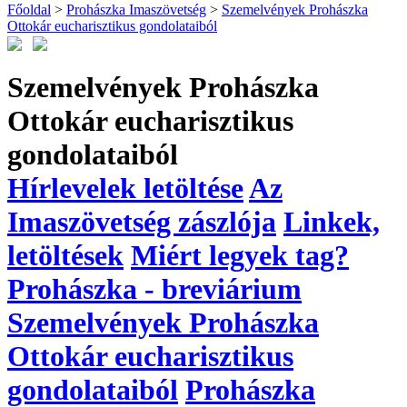
Főoldal
>
Prohászka Imaszövetség
>
Szemelvények Prohászka
Ottokár eucharisztikus gondolataiból
Szemelvények Prohászka
Ottokár eucharisztikus
gondolataiból
Hírlevelek letöltése
Az
Imaszövetség zászlója
Linkek,
letöltések
Miért legyek tag?
Prohászka - breviárium
Szemelvények Prohászka
Ottokár eucharisztikus
gondolataiból
Prohászka