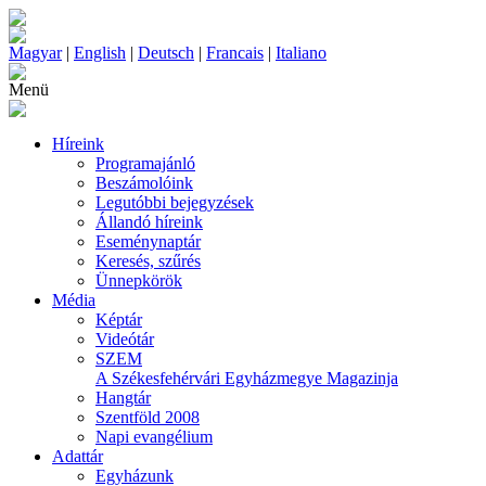
Magyar
|
English
|
Deutsch
|
Francais
|
Italiano
Menü
Híreink
Programajánló
Beszámolóink
Legutóbbi bejegyzések
Állandó híreink
Eseménynaptár
Keresés, szűrés
Ünnepkörök
Média
Képtár
Videótár
SZEM
A Székesfehérvári Egyházmegye Magazinja
Hangtár
Szentföld 2008
Napi evangélium
Adattár
Egyházunk