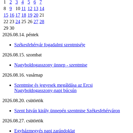
1
2
3
4
5
6
7
8
9
10
11
12
13
14
15
16
17
18
19
20
21
22
23
24
25
26
27
28
29
30
2026.08.14. péntek
Székesfehérvár fogadalmi szentmiséje
2026.08.15. szombat
Nagyboldogasszony ünnep - szentmise
2026.08.16. vasárnap
Szentmise és jegyesek megáldása az Ercsi
Nagyboldogasszony-napi búcsún
2026.08.20. csütörtök
Szent István király ünnepén szentmise Székesfehérváron
2026.08.27. csütörtök
Egyházmegyés papi zarándoklat