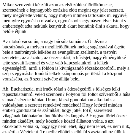
Mikor szenvedni készült azon az első zöldcsütörtökön este,
szeretetének e legnagyobb extázisa előtt megint egy jelet szerzett,
mely megértette velünk, hogy milyen intimen tartozunk mi együvé,
mennyire egymásba olvadva, egymásból s egymásért élve. Istent s
emberségét adta nekünk kenyérül; akart bennünk élni s akarta, hogy
belőle éljünk.
Az utolsó vacsorán, a nagy búcsúlakomán az Úr Jézus a
búcsúzónak, a mélyen megilletődöttnek meleg sugárzatával égette
bele a tanítványok lelkébe az evangélium szellemét, a testvéri
szeretetet, az alázatot, az összetartást, a hűséget; nagy élményükké
tette szavait Istennel és vele való kapcsolatukról, a lelkek
egyességéről, arról a földön is kivirágzandó rózsakoszorúról, mely a
szép s egymásba fonódó lelkek színpompás perifériáit a központ
vonzásába, az ő szent szívébe állítja bele..
Ah, Eucharisztia, mit írnék rólad s édességedről s fölséges lelki
tapasztalataimról veled szemben? Folyton föl-föltör szívemből a hála
s imádás érzete irántad Uram, ki ezt gondolatban alkottad s a
valóságban a szeretet remekévé rendelted! Hogy letörtél minden
emberi gondolatot és számítást; hogy jöttél föl új szereteted
világának látóhatárán tündökölve és lángolva! Hogyan törtél össze
minden akadályt, mely közénk s közéd állhatott volna, s azt
okoskodta volna ki, hogy így nem lehet, úgy nem lehet, ez nem illik,
az sérti a Végtelent. Te pedig eljöttél s elhíttál s asztalodhoz ülünk.