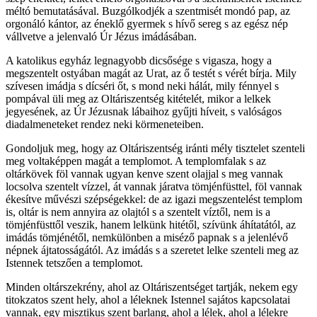
méltó bemutatásával. Buzgólkodjék a szentmisét mondó pap, az
orgonáló kántor, az éneklő gyermek s hívő sereg s az egész nép
vállvetve a jelenvaló Úr Jézus imádásában.
A katolikus egyház legnagyobb dicsősége s vigasza, hogy a
megszentelt ostyában magát az Urat, az ő testét s vérét bírja. Mily
szívesen imádja s dícséri őt, s mond neki hálát, mily fénnyel s
pompával üli meg az Oltáriszentség kitételét, mikor a lelkek
jegyesének, az Úr Jézusnak lábaihoz gyűjti híveit, s valóságos
diadalmeneteket rendez neki körmeneteiben.
Gondoljuk meg, hogy az Oltáriszentség iránti mély tisztelet szenteli
meg voltaképpen magát a templomot. A templomfalak s az
oltárkövek föl vannak ugyan kenve szent olajjal s meg vannak
locsolva szentelt vízzel, át vannak járatva tömjénfüsttel, föl vannak
ékesítve művészi szépségekkel: de az igazi megszentelést templom
is, oltár is nem annyira az olajtól s a szentelt víztől, nem is a
tömjénfüsttől veszik, hanem lelkünk hitétől, szívünk áhítatától, az
imádás tömjénétől, nemkülönben a miséző papnak s a jelenlévő
népnek ájtatosságától. Az imádás s a szeretet lelke szenteli meg az
Istennek tetszően a templomot.
Minden oltárszekrény, ahol az Oltáriszentséget tartják, nekem egy
titokzatos szent hely, ahol a léleknek Istennel sajátos kapcsolatai
vannak, egy misztikus szent barlang, ahol a lélek, ahol a lélekre