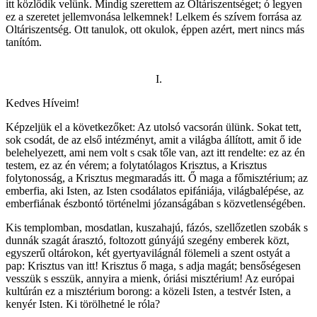
itt közlődik velünk. Mindig szerettem az Oltáriszentséget; ó legyen
ez a szeretet jellemvonása lelkemnek! Lelkem és szívem forrása az
Oltáriszentség. Ott tanulok, ott okulok, éppen azért, mert nincs más
tanítóm.
I.
Kedves Híveim!
Képzeljük el a következőket: Az utolsó vacsorán ülünk. Sokat tett,
sok csodát, de az első intézményt, amit a világba állított, amit ő ide
belehelyezett, ami nem volt s csak tőle van, azt itt rendelte: ez az én
testem, ez az én vérem; a folytatólagos Krisztus, a Krisztus
folytonosság, a Krisztus megmaradás itt. Ő maga a főmisztérium; az
emberfia, aki Isten, az Isten csodálatos epifániája, világbalépése, az
emberfiának észbontó történelmi józanságában s közvetlenségében.
Kis templomban, mosdatlan, kuszahajú, fázós, szellőzetlen szobák s
dunnák szagát árasztó, foltozott gúnyájú szegény emberek közt,
egyszerű oltárokon, két gyertyavilágnál fölemeli a szent ostyát a
pap: Krisztus van itt! Krisztus ő maga, s adja magát; bensőségesen
vesszük s esszük, annyira a mienk, óriási misztérium! Az európai
kultúrán ez a misztérium borong: a közeli Isten, a testvér Isten, a
kenyér Isten. Ki törölhetné le róla?