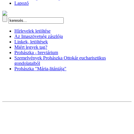
Lapozó
Hírlevelek letöltése
Az Imaszövetség zászlója
Linkek, letöltések
Miért legyek tag?
Prohászka - breviárium
Szemelvények Prohászka Ottokár eucharisztikus
gondolataiból
Prohászka "Mária-litániája"