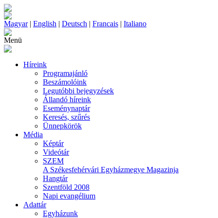
Magyar
|
English
|
Deutsch
|
Francais
|
Italiano
Menü
Híreink
Programajánló
Beszámolóink
Legutóbbi bejegyzések
Állandó híreink
Eseménynaptár
Keresés, szűrés
Ünnepkörök
Média
Képtár
Videótár
SZEM
A Székesfehérvári Egyházmegye Magazinja
Hangtár
Szentföld 2008
Napi evangélium
Adattár
Egyházunk