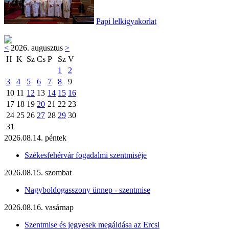
Papi lelkigyakorlat
<
2026. augusztus
>
H
K
Sz
Cs
P
Sz
V
1
2
3
4
5
6
7
8
9
10
11
12
13
14
15
16
17
18
19
20
21
22
23
24
25
26
27
28
29
30
31
2026.08.14. péntek
Székesfehérvár fogadalmi szentmiséje
2026.08.15. szombat
Nagyboldogasszony ünnep - szentmise
2026.08.16. vasárnap
Szentmise és jegyesek megáldása az Ercsi