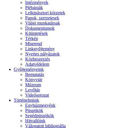
Intézmények
Plébániák
Lelkipásztori körzetek
Papok, szerzetesek
Világi munkatársak
Dokumentumok
Kitüntetések
Térkép
Miserend
Linkgyűjtemény
Nyertes pályázatok
Közbeszerzés
Adatvédelem
Gyűjteményeink
Bemutatás
Könyvtár
Múzeum
Levéltár
Videósorozat
Történelmünk
Egyházmegyénk
Püspökök
Segédpüspökök
Hitvallóink
Válogatott bibliográfia