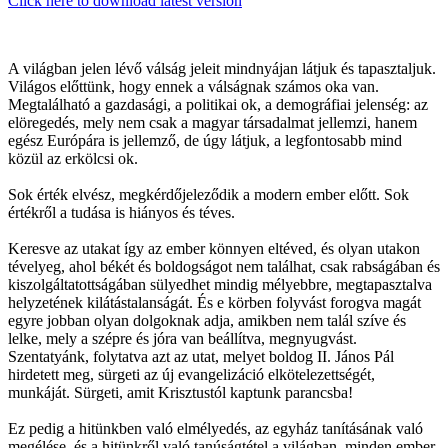
Click here to download latest version
A világban jelen lévő válság jeleit mindnyájan látjuk és tapasztaljuk.
Világos előttünk, hogy ennek a válságnak számos oka van.
Megtalálható a gazdasági, a politikai ok, a demográfiai jelenség: az
elöregedés, mely nem csak a magyar társadalmat jellemzi, hanem
egész Európára is jellemző, de úgy látjuk, a legfontosabb mind
közül az erkölcsi ok.
Sok érték elvész, megkérdőjeleződik a modern ember előtt. Sok
értékről a tudása is hiányos és téves.
Keresve az utakat így az ember könnyen eltéved, és olyan utakon
tévelyeg, ahol békét és boldogságot nem találhat, csak rabságában és
kiszolgáltatottságában sülyedhet mindig mélyebbre, megtapasztalva
helyzetének kilátástalanságát. És e körben folyvást forogva magát
egyre jobban olyan dolgoknak adja, amikben nem talál szíve és
lelke, mely a szépre és jóra van beállítva, megnyugvást.
Szentatyánk, folytatva azt az utat, melyet boldog II. János Pál
hirdetett meg, sürgeti az új evangelizáció elkötelezettségét,
munkáját. Sürgeti, amit Krisztustól kaptunk parancsba!
Ez pedig a hitünkben való elmélyedés, az egyház tanításának való
megélése, és a hitünkről való tanúságtétel a világban, minden ember