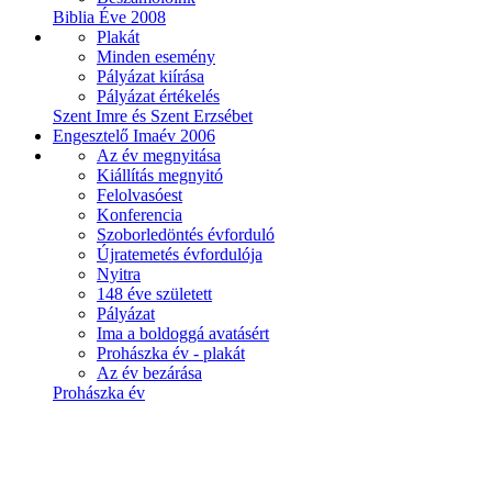
Biblia Éve 2008
Plakát
Minden esemény
Pályázat kiírása
Pályázat értékelés
Szent Imre és Szent Erzsébet
Engesztelő Imaév 2006
Az év megnyitása
Kiállítás megnyitó
Felolvasóest
Konferencia
Szoborledöntés évforduló
Újratemetés évfordulója
Nyitra
148 éve született
Pályázat
Ima a boldoggá avatásért
Prohászka év - plakát
Az év bezárása
Prohászka év