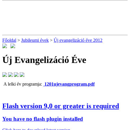
Főoldal
>
Jubileumi évek
>
Új evangelizáció éve 2012
Új Evangelizáció Éve
A lelki év programja:
1201ujevangprogram.pdf
Flash version 9,0 or greater is required
You have no flash plugin installed