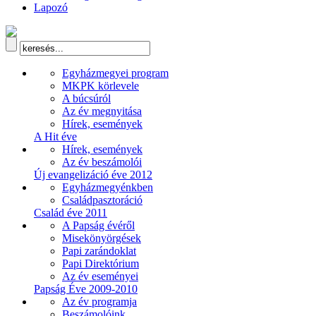
Lapozó
Egyházmegyei program
MKPK körlevele
A búcsúról
Az év megnyitása
Hírek, események
A Hit éve
Hírek, események
Az év beszámolói
Új evangelizáció éve 2012
Egyházmegyénkben
Családpasztoráció
Család éve 2011
A Papság évéről
Misekönyörgések
Papi zarándoklat
Papi Direktórium
Az év eseményei
Papság Éve 2009-2010
Az év programja
Beszámolóink