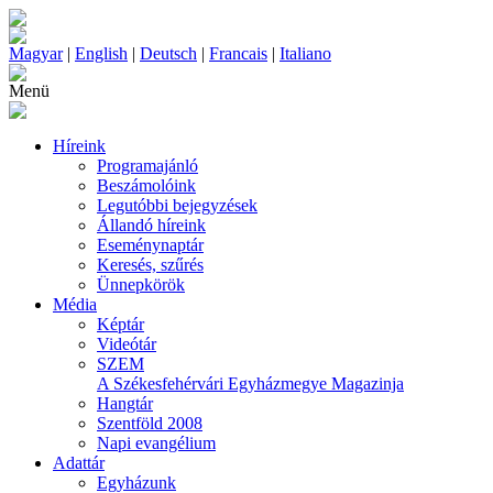
Magyar
|
English
|
Deutsch
|
Francais
|
Italiano
Menü
Híreink
Programajánló
Beszámolóink
Legutóbbi bejegyzések
Állandó híreink
Eseménynaptár
Keresés, szűrés
Ünnepkörök
Média
Képtár
Videótár
SZEM
A Székesfehérvári Egyházmegye Magazinja
Hangtár
Szentföld 2008
Napi evangélium
Adattár
Egyházunk