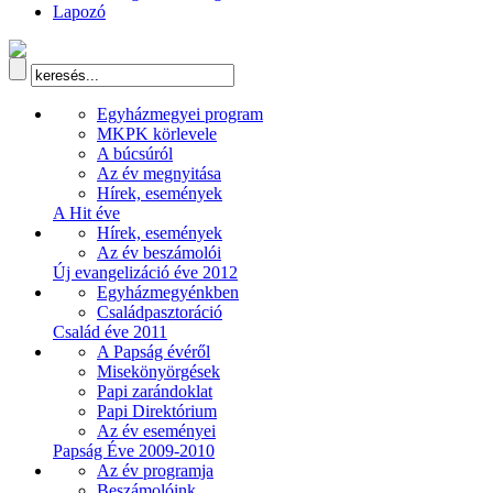
Lapozó
Egyházmegyei program
MKPK körlevele
A búcsúról
Az év megnyitása
Hírek, események
A Hit éve
Hírek, események
Az év beszámolói
Új evangelizáció éve 2012
Egyházmegyénkben
Családpasztoráció
Család éve 2011
A Papság évéről
Misekönyörgések
Papi zarándoklat
Papi Direktórium
Az év eseményei
Papság Éve 2009-2010
Az év programja
Beszámolóink