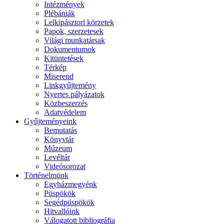
Intézmények
Plébániák
Lelkipásztori körzetek
Papok, szerzetesek
Világi munkatársak
Dokumentumok
Kitüntetések
Térkép
Miserend
Linkgyűjtemény
Nyertes pályázatok
Közbeszerzés
Adatvédelem
Gyűjteményeink
Bemutatás
Könyvtár
Múzeum
Levéltár
Videósorozat
Történelmünk
Egyházmegyénk
Püspökök
Segédpüspökök
Hitvallóink
Válogatott bibliográfia