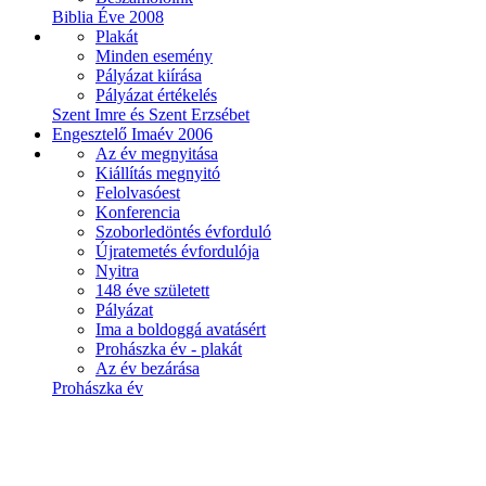
Biblia Éve 2008
Plakát
Minden esemény
Pályázat kiírása
Pályázat értékelés
Szent Imre és Szent Erzsébet
Engesztelő Imaév 2006
Az év megnyitása
Kiállítás megnyitó
Felolvasóest
Konferencia
Szoborledöntés évforduló
Újratemetés évfordulója
Nyitra
148 éve született
Pályázat
Ima a boldoggá avatásért
Prohászka év - plakát
Az év bezárása
Prohászka év