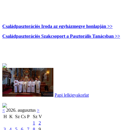
Családpasztorációs Iroda az egyházmegye honlapján >>
Családpasztorációs Szakcsoport a Pasztorális Tanácsban >>
Papi lelkigyakorlat
<
2026. augusztus
>
H
K
Sz
Cs
P
Sz
V
1
2
3
4
5
6
7
8
9