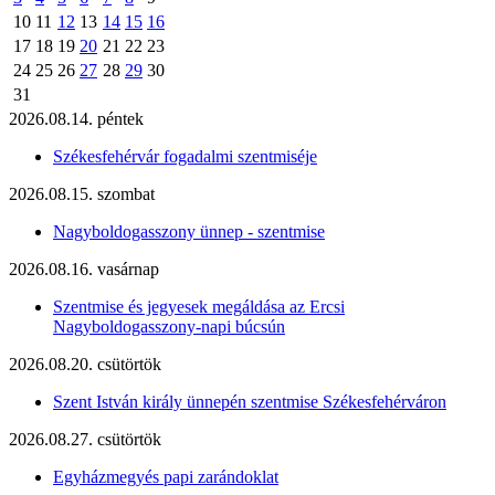
10
11
12
13
14
15
16
17
18
19
20
21
22
23
24
25
26
27
28
29
30
31
2026.08.14. péntek
Székesfehérvár fogadalmi szentmiséje
2026.08.15. szombat
Nagyboldogasszony ünnep - szentmise
2026.08.16. vasárnap
Szentmise és jegyesek megáldása az Ercsi
Nagyboldogasszony-napi búcsún
2026.08.20. csütörtök
Szent István király ünnepén szentmise Székesfehérváron
2026.08.27. csütörtök
Egyházmegyés papi zarándoklat