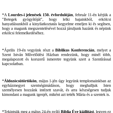
*A
Lourdes-i jelenések 150. évfordulóján
, február 11-én kérjük a
"Betegek gyógyítóját", hogy lelki bajainkból, erkölcsi
hanyatlásunkból a kinyilatkoztatás kegyelme emeljen ki és segítsen,
hogy a magunk megszentelésével hozzá járuljunk hazánk és népünk
erkölcsi felemelkedéséhez.
*Április 19-én vegyünk részt a
Biblikus Konferencián
, melyet a
Szent István Művelődési Házban rendezünk, hogy minél több,
megalapozott és korszerű ismeretre tegyünk szert a Szentírással
kapcsolatban.
*
Áldozócsütörtökön
, május 1-jén úgy legyünk templomainkban az
egyházmegyei szentségimádáson, hogy meghalljuk Isten
személyesen hozzánk intézett szavát, és arra készségesen tudjuk
kimondani a magunk igenjét, miként azt tették Mária és a szentek is.
*Tekintsük meg a május 24-én nyíló
Biblia Éve kiállítást
, legyen ez