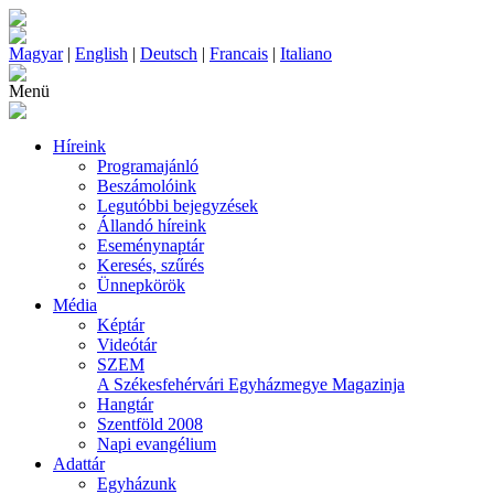
Magyar
|
English
|
Deutsch
|
Francais
|
Italiano
Menü
Híreink
Programajánló
Beszámolóink
Legutóbbi bejegyzések
Állandó híreink
Eseménynaptár
Keresés, szűrés
Ünnepkörök
Média
Képtár
Videótár
SZEM
A Székesfehérvári Egyházmegye Magazinja
Hangtár
Szentföld 2008
Napi evangélium
Adattár
Egyházunk