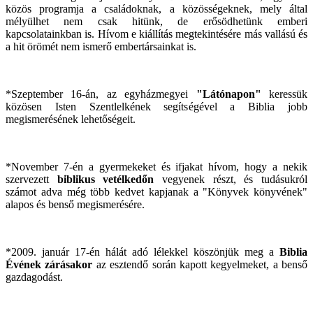
közös programja a családoknak, a közösségeknek, mely által
mélyülhet nem csak hitünk, de erősödhetünk emberi
kapcsolatainkban is. Hívom e kiállítás megtekintésére más vallású és
a hit örömét nem ismerő embertársainkat is.
*Szeptember 16-án, az egyházmegyei
"Látónapon"
keressük
közösen Isten Szentlelkének segítségével a Biblia jobb
megismerésének lehetőségeit.
*November 7-én a gyermekeket és ifjakat hívom, hogy a nekik
szervezett
biblikus vetélkedőn
vegyenek részt, és tudásukról
számot adva még több kedvet kapjanak a "Könyvek könyvének"
alapos és benső megismerésére.
*2009. január 17-én hálát adó lélekkel köszönjük meg a
Biblia
Évének zárásakor
az esztendő során kapott kegyelmeket, a benső
gazdagodást.