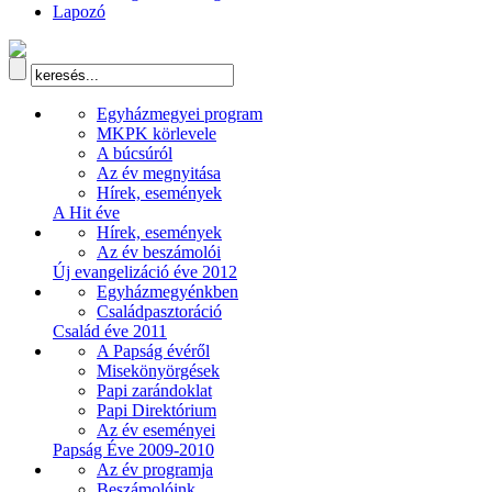
Lapozó
Egyházmegyei program
MKPK körlevele
A búcsúról
Az év megnyitása
Hírek, események
A Hit éve
Hírek, események
Az év beszámolói
Új evangelizáció éve 2012
Egyházmegyénkben
Családpasztoráció
Család éve 2011
A Papság évéről
Misekönyörgések
Papi zarándoklat
Papi Direktórium
Az év eseményei
Papság Éve 2009-2010
Az év programja
Beszámolóink