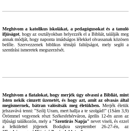
Meghívom a katolikus iskolákat, a pedagógusokat és a tanuló
ifjúságot
, hogy az osztályokban helyezzék el a Bibliát, találják meg
annak módját, hogy naponta imádságos lélekkel olvassanak közösen
belőle. Szervezzenek biblikus témájú faliújságot, mely segíti a
szentírási ismeretek megszerzését.
Meghívom a fiatalokat, hogy merjék úgy olvasni a Bibliát, mint
Isten nekik címzett üzenetét, és hogy azt, amit az olvasás által
megismernek, bátran valósítsák meg életükben.
Merjék életük
jelszavává tenni: "Szólj Uram, mert hallja a te szolgád!" (1Sám 3,9)
Örömmel vegyenek részt Székesfehérváron, április 12-én azon az
ifjúsági találkozón, mely a
"Szentírás Napja"
nevet viseli, és ezzel
a lelkülettel jöjjenek Bodajkra szeptember 26-27-én, az