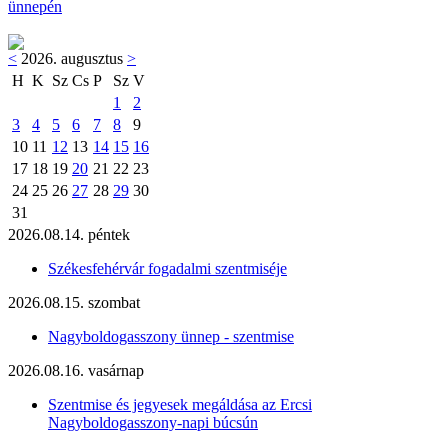
ünnepén
<
2026. augusztus
>
H
K
Sz
Cs
P
Sz
V
1
2
3
4
5
6
7
8
9
10
11
12
13
14
15
16
17
18
19
20
21
22
23
24
25
26
27
28
29
30
31
2026.08.14. péntek
Székesfehérvár fogadalmi szentmiséje
2026.08.15. szombat
Nagyboldogasszony ünnep - szentmise
2026.08.16. vasárnap
Szentmise és jegyesek megáldása az Ercsi
Nagyboldogasszony-napi búcsún