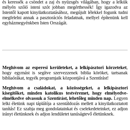
és keressék a csöndet a zaj és nyüzsgés világában, hogy a lelkük
mélyén szóló isteni szót jobban megérthessék! Így igazodva az
Istentől kapott kinyilatkoztatásához, megújult lélekkel fogunk tudni
megfelelni annak a pasztorációs feladatnak, mellyel építenünk kell
egyházmegyénkben Isten Országát.
Meghívom az esperesi kerületeket, a lelkipásztori körzeteket
,
hogy egymást is segítve szervezzenek biblia köröket, tartsanak
bibliaórákat, tegyék programjaik központjává a Szentírást!
Meghívom a családokat, a közösségeket, a lelkipásztori
kisegítőket, minden katolikus testvéremet, hogy elmélyedve-
elmélkedve olvassuk a Szentírást, lehetőleg minden nap.
Legyen
lelki életünk napi táplálója a szentáldozás mellett a kinyilatkoztatott
tanítás! Ez szabja meg gondolatainkat és cselekedeteinket, ez adjon
irányt életünknek és adjon lendületet tanúságtevő életünknek.