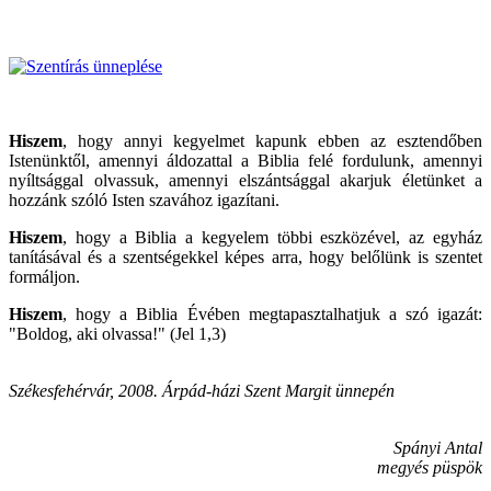
Hiszem
, hogy annyi kegyelmet kapunk ebben az esztendőben
Istenünktől, amennyi áldozattal a Biblia felé fordulunk, amennyi
nyíltsággal olvassuk, amennyi elszántsággal akarjuk életünket a
hozzánk szóló Isten szavához igazítani.
Hiszem
, hogy a Biblia a kegyelem többi eszközével, az egyház
tanításával és a szentségekkel képes arra, hogy belőlünk is szentet
formáljon.
Hiszem
, hogy a Biblia Évében megtapasztalhatjuk a szó igazát:
"Boldog, aki olvassa!" (Jel 1,3)
Székesfehérvár, 2008. Árpád-házi Szent Margit ünnepén
Spányi Antal
megyés püspök