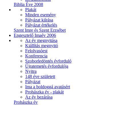
Biblia Éve 2008
Plakát
Minden esemény
Pályázat kiírása
Pályázat értékelés
Szent Imre és Szent Erzsébet
Engesztelő Imaév 2006
Az év megnyitása
Kiállítás megnyitó
Felolvasóest
Konferencia
Szoborledöntés évforduló
Újratemetés évfordulója
Nyitra
148 éve született
Pályázat
Ima a boldoggá avatásért
Prohászka év - plakát
Az év bezárása
Prohászka év