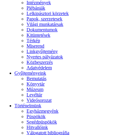
Intézmények
Plébániák
Lelkipásztori körzetek
Papok, szerzetesek
Világi munkatársak
Dokumentumok
Kitüntetések
Térkép
Miserend
Linkgyűjtemény
Nyertes pályázatok
Közbeszerzés
Adatvédelem
Gyűjteményeink
Bemutatás
Könyvtár
Múzeum
Levéltár
Videósorozat
Történelmünk
Egyházmegyénk
Püspökök
Segédpüspökök
Hitvallóink
Válogatott bibliográfia