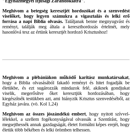
"Egyházmegyei Ifjúsági Zarándoklatra"
.
Meghívom a betegség keresztjét hordozókat és a szenvedést
viselőket, hogy legyen számukra a vigasztalás és lelki erő
forrása a napi Biblia olvasás.
Találjanak benne megnyugvást és
reményt, találják meg általa a kereszthordozás értelmét, mely
hasonlóvá tesz az értünk keresztjét hordozó Krisztushoz!
Meghívom a plébániákon működő karitász munkatársakat
,
hogy a Biblia olvasásából fakadó reményt és hitet fogadják be
életükbe, és ezt sugározzák mindazok felé, akiknek gondjukat
viselik, megerősítve őket keresztjük hordozásában, hogy
kiegészítsék testükben azt, ami hiányzik Krisztus szenvedéséből, az
Egyház javára. (vö. Kol 1,24)
Meghívom az összes jószándékú embert
, hogy nyitott szívvel-
lélekkel, a szellem fogékonyságával olvassák a Szentírást, hogy
megsejthessék annak gazdagságát, életet formálni képes erejét, hogy
életük több békében és lelki örömben telhessen.