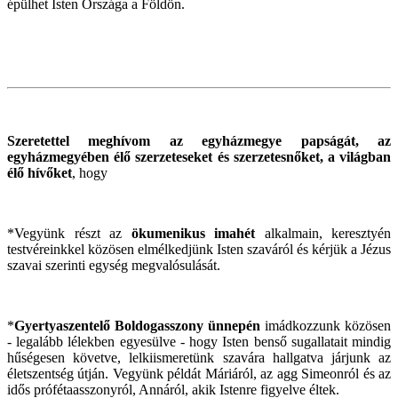
épülhet Isten Országa a Földön.
Szeretettel meghívom az egyházmegye papságát, az
egyházmegyében élő szerzeteseket és szerzetesnőket, a világban
élő hívőket
, hogy
*Vegyünk részt az
ökumenikus imahét
alkalmain, keresztyén
testvéreinkkel közösen elmélkedjünk Isten szaváról és kérjük a Jézus
szavai szerinti egység megvalósulását.
*
Gyertyaszentelő Boldogasszony ünnepén
imádkozzunk közösen
- legalább lélekben egyesülve - hogy Isten benső sugallatait mindig
hűségesen követve, lelkiismeretünk szavára hallgatva járjunk az
életszentség útján. Vegyünk példát Máriáról, az agg Simeonról és az
idős prófétaasszonyról, Annáról, akik Istenre figyelve éltek.