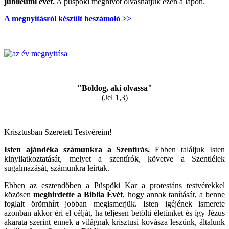
jubileumi évet.
A püspöki meghívót olvashatjuk ezen a lapon.
A megnyitásról készült beszámoló >>
"Boldog, aki olvassa"
(Jel 1,3)
Krisztusban Szeretett Testvéreim!
Isten ajándéka számunkra a Szentírás.
Ebben találjuk Isten
kinyilatkoztatását, melyet a szentírók, követve a Szentlélek
sugalmazását, számunkra leírtak.
Ebben az esztendőben a Püspöki Kar a protestáns testvérekkel
közösen
meghirdette a Biblia Évét
, hogy annak tanítását, a benne
foglalt örömhírt jobban megismerjük. Isten igéjének ismerete
azonban akkor éri el célját, ha teljesen betölti életünket és így Jézus
akarata szerint ennek a világnak krisztusi kovásza leszünk, általunk