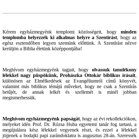
Kérem egyházmegyénk templomi közösségeit, hogy
minden
templomba helyezzék ki alkalmas helyre a Szentírást
, hogy az
egész esztendőben legyen szemünk előttünk. A Szentírást nézve
kerüljön a Biblia életünk középpontjába!
Meghívom egyházmegyénk tagjait, hogy
olvassuk tanulékony
lélekkel nagy püspökünk, Prohászka Ottokár biblikus írásait
,
különösen az Elmélkedések az Evangéliumról című könyvét,
valamint más biblikus témájú műveket, hogy ne csak a Szentírás
betűjét, de annak lelkét és szellemét is minél jobban
megismerhessük.
Meghívom egyházmegyénk papságát
, hogy az évi rekollekciókon,
melyeket idén Prof. Dr. Rózsa Huba egyetemi tanár fog tartani, a
megújulásra kész lélekkel vegyenek részt, és ezzel a lélekkel
jöjjenek a bodajki papi zarándoklatra is augusztus 28-án. Szeressék