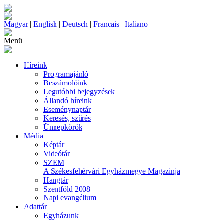
Magyar
|
English
|
Deutsch
|
Francais
|
Italiano
Menü
Híreink
Programajánló
Beszámolóink
Legutóbbi bejegyzések
Állandó híreink
Eseménynaptár
Keresés, szűrés
Ünnepkörök
Média
Képtár
Videótár
SZEM
A Székesfehérvári Egyházmegye Magazinja
Hangtár
Szentföld 2008
Napi evangélium
Adattár
Egyházunk