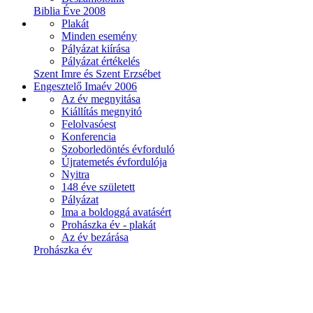
Biblia Éve 2008
Plakát
Minden esemény
Pályázat kiírása
Pályázat értékelés
Szent Imre és Szent Erzsébet
Engesztelő Imaév 2006
Az év megnyitása
Kiállítás megnyitó
Felolvasóest
Konferencia
Szoborledöntés évforduló
Újratemetés évfordulója
Nyitra
148 éve született
Pályázat
Ima a boldoggá avatásért
Prohászka év - plakát
Az év bezárása
Prohászka év