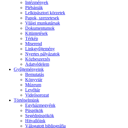
Intézmények
Plébániák
Lelkipásztori körzetek
Papok, szerzetesek
Világi munkatársak
Dokumentumok
Kitüntetések
Térkép
Miserend
Linkgyűjtemény
Nyertes pályázatok
Közbeszerzés
Adatvédelem
Gyűjteményeink
Bemutatás
Könyvtár
Múzeum
Levéltár
Videósorozat
Történelmünk
Egyházmegyénk
Püspökök
Segédpüspökök
Hitvallóink
Válogatott bibliográfia