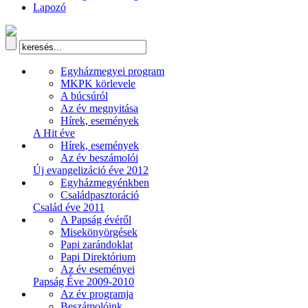
Lapozó
Egyházmegyei program
MKPK körlevele
A búcsúról
Az év megnyitása
Hírek, események
A Hit éve
Hírek, események
Az év beszámolói
Új evangelizáció éve 2012
Egyházmegyénkben
Családpasztoráció
Család éve 2011
A Papság évéről
Misekönyörgések
Papi zarándoklat
Papi Direktórium
Az év eseményei
Papság Éve 2009-2010
Az év programja
Beszámolóink