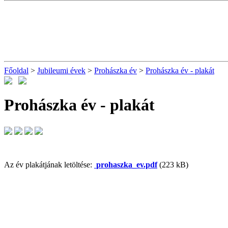
Főoldal
>
Jubileumi évek
>
Prohászka év
>
Prohászka év - plakát
Prohászka év - plakát
Az év plakátjának letöltése:
prohaszka_ev.pdf
(223 kB)