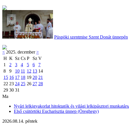
Püspöki szentmise Szent Donát ünnepén
<
2025. december
>
H
K
Sz
Cs
P
Sz
V
1
2
3
4
5
6
7
8
9
10
11
12
13
14
15
16
17
18
19
20
21
22
23
24
25
26
27
28
29
30
31
Ma
Nyári lelkigyakorlat hitoktatók és világi lelkipásztori munkatárs
Első csütörtöki Eucharisztia ünnep (Öreghegy)
2026.08.14. péntek