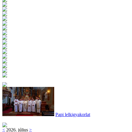
Papi lelkigyakorlat
<
2026. július
>