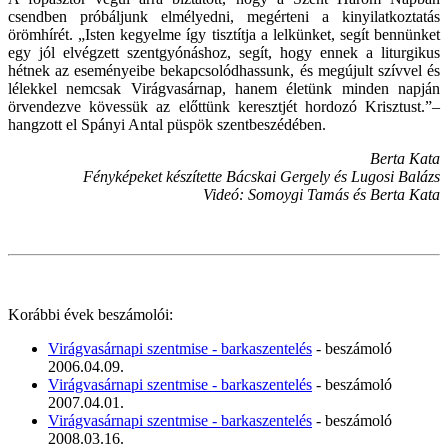
csendben próbáljunk elmélyedni, megérteni a kinyilatkoztatás
örömhírét. „Isten kegyelme így tisztítja a lelkünket, segít bennünket
egy jól elvégzett szentgyónáshoz, segít, hogy ennek a liturgikus
hétnek az eseményeibe bekapcsolódhassunk, és megújult szívvel és
lélekkel nemcsak Virágvasárnap, hanem életünk minden napján
örvendezve kövessük az előttünk keresztjét hordozó Krisztust.”–
hangzott el Spányi Antal püspök szentbeszédében.
Berta Kata
Fényképeket készítette Bácskai Gergely és Lugosi Balázs
Videó: Somoygi Tamás és Berta Kata
Korábbi évek beszámolói:
Virágvasárnapi szentmise - barkaszentelés
- beszámoló
2006.04.09.
Virágvasárnapi szentmise - barkaszentelés
- beszámoló
2007.04.01.
Virágvasárnapi szentmise - barkaszentelés
- beszámoló
2008.03.16.