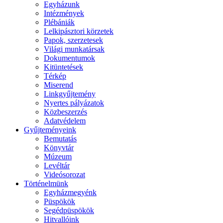
Egyházunk
Intézmények
Plébániák
Lelkipásztori körzetek
Papok, szerzetesek
Világi munkatársak
Dokumentumok
Kitüntetések
Térkép
Miserend
Linkgyűjtemény
Nyertes pályázatok
Közbeszerzés
Adatvédelem
Gyűjteményeink
Bemutatás
Könyvtár
Múzeum
Levéltár
Videósorozat
Történelmünk
Egyházmegyénk
Püspökök
Segédpüspökök
Hitvallóink