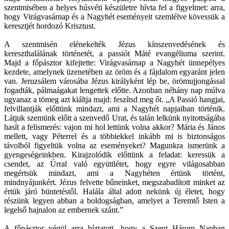
szentmisében a helyes húsvéti készületre hívta fel a figyelmet: arra,
hogy Virágvasárnap és a Nagyhét eseményeit szemlélve kövessük a
keresztjét hordozó Krisztust.
A szentmisén elénekelték Jézus kínszenvedésének és
kereszthalálának történetét, a passiót Máté evangéliuma szerint.
Majd a főpásztor kifejtette: Virágvasárnap a Nagyhét ünnepélyes
kezdete, amelynek üzenetében az öröm és a fájdalom egyaránt jelen
van. Jeruzsálem városába Jézus királyként lép be, örömujjongással
fogadták, pálmaágakat lengettek előtte. Azonban néhány nap múlva
ugyanaz a tömeg azt kiáltja majd: feszítsd meg őt. „A Passió hangjai,
felvillantják előttünk mindazt, ami a Nagyhét napjaiban történik.
Látjuk szemünk előtt a szenvedő Urat, és talán lelkünk nyitottságába
hasít a felismerés: vajon mi hol lettünk volna akkor? Mária és János
mellett, vagy Péterrel és a többiekkel inkább mi is biztonságos
távolból figyeltük volna az eseményeket? Magunkra ismerünk a
gyengeségeinkben. Kirajzolódik előttünk a feladat: keressük a
csendet, az Úrral való együttlétet, hogy egyre világosabban
megértsük mindazt, ami a Nagyhéten értünk történt,
mindnyájunkért. Jézus felvette bűneinket, megszabadított minket az
értük járó büntetéstől. Halála által adott nekünk új életet, hogy
részünk legyen abban a boldogságban, amelyet a Teremtő Isten a
legelső hajnalon az embernek szánt.”
A főpásztor végül arra bíztatott, hogy a Szent Három Napban