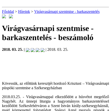
Főoldal
>
Híreink
>
Virágvasárnapi szentmise - barkaszentelés
Virágvasárnapi szentmise -
barkaszentelés
- beszámoló
2018. 03. 25. |
| 2018. 03. 25.
Kövessük, az előttünk keresztjét hordozó Krisztust – Virágvasárnapi
püspöki szentmise a Székesegyházban
2018.03.25. - Virágvasárnappal elkezdődött a húsvétot megelőző
Nagyhét. Az ünnepi liturgia a hagyományos barkaszenteléssel
kezdődött Székesfehérváron a Szent István király-székesegyháznál,
majd körmenettel folytatódott. Spányi Antal megyés püspök a