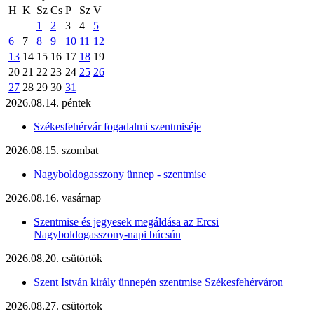
H
K
Sz
Cs
P
Sz
V
1
2
3
4
5
6
7
8
9
10
11
12
13
14
15
16
17
18
19
20
21
22
23
24
25
26
27
28
29
30
31
2026.08.14. péntek
Székesfehérvár fogadalmi szentmiséje
2026.08.15. szombat
Nagyboldogasszony ünnep - szentmise
2026.08.16. vasárnap
Szentmise és jegyesek megáldása az Ercsi
Nagyboldogasszony-napi búcsún
2026.08.20. csütörtök
Szent István király ünnepén szentmise Székesfehérváron
2026.08.27. csütörtök