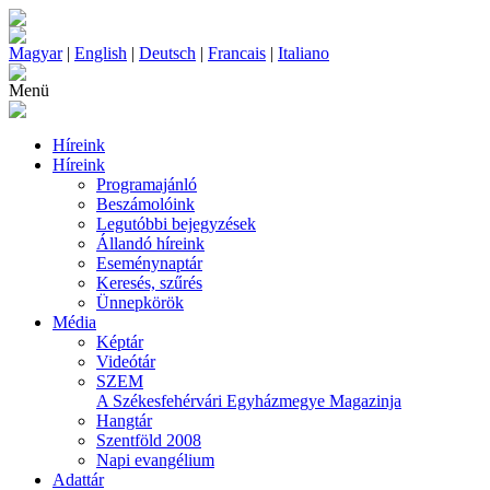
Magyar
|
English
|
Deutsch
|
Francais
|
Italiano
Menü
Híreink
Híreink
Programajánló
Beszámolóink
Legutóbbi bejegyzések
Állandó híreink
Eseménynaptár
Keresés, szűrés
Ünnepkörök
Média
Képtár
Videótár
SZEM
A Székesfehérvári Egyházmegye Magazinja
Hangtár
Szentföld 2008
Napi evangélium
Adattár