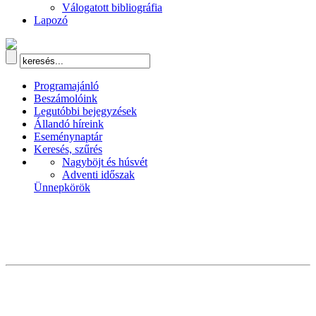
Válogatott bibliográfia
Lapozó
Programajánló
Beszámolóink
Legutóbbi bejegyzések
Állandó híreink
Eseménynaptár
Keresés, szűrés
Nagyböjt és húsvét
Adventi időszak
Ünnepkörök