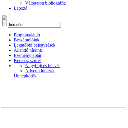
Válogatott bibliográfia
Lapozó
Programajánló
Beszámolóink
Legutóbbi bejegyzések
Állandó híreink
Eseménynaptár
Keresés, szűrés
Nagyböjt és húsvét
Adventi időszak
Ünnepkörök