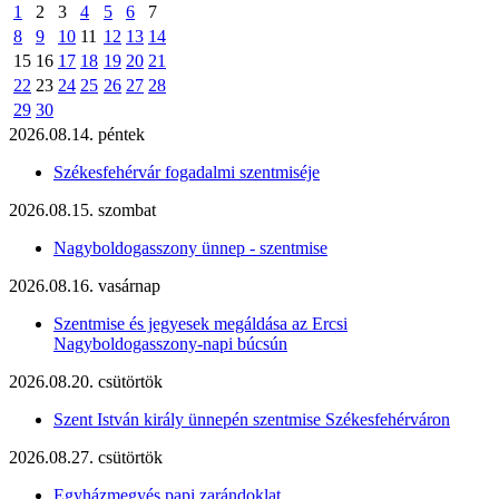
1
2
3
4
5
6
7
8
9
10
11
12
13
14
15
16
17
18
19
20
21
22
23
24
25
26
27
28
29
30
2026.08.14. péntek
Székesfehérvár fogadalmi szentmiséje
2026.08.15. szombat
Nagyboldogasszony ünnep - szentmise
2026.08.16. vasárnap
Szentmise és jegyesek megáldása az Ercsi
Nagyboldogasszony-napi búcsún
2026.08.20. csütörtök
Szent István király ünnepén szentmise Székesfehérváron
2026.08.27. csütörtök
Egyházmegyés papi zarándoklat