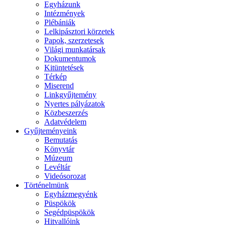
Egyházunk
Intézmények
Plébániák
Lelkipásztori körzetek
Papok, szerzetesek
Világi munkatársak
Dokumentumok
Kitüntetések
Térkép
Miserend
Linkgyűjtemény
Nyertes pályázatok
Közbeszerzés
Adatvédelem
Gyűjteményeink
Bemutatás
Könyvtár
Múzeum
Levéltár
Videósorozat
Történelmünk
Egyházmegyénk
Püspökök
Segédpüspökök
Hitvallóink