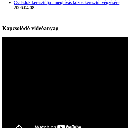
Családok keresztútja - meghívás közös keresztút végzésére
2006.04.08.
Kapcsolódó videóanyag