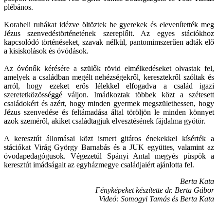
plébános.
Korabeli ruhákat idézve öltöztek be gyerekek és elevenítették meg
Jézus szenvedéstörténetének szereplőit. Az egyes stációkhoz
kapcsolódó történéseket, szavak nélkül, pantomimszerűen adták elő
a kisiskolások és óvódások.
Az óvónők kérésére a szülők rövid elmélkedéseket olvastak fel,
amelyek a családban megélt nehézségekről, keresztekről szóltak és
arról, hogy ezeket erős lélekkel elfogadva a család igazi
szeretetközösséggé váljon. Imádkoztak többek közt a szétesett
családokért és azért, hogy minden gyermek megszülethessen, hogy
Jézus szenvedése és feltámadása által töröljön le minden könnyet
azok szeméről, akiket családtagjuk elvesztésének fájdalma gyötör.
A keresztút állomásai közt ismert gitáros énekekkel kísérték a
stációkat Virág György Barnabás és a JUK együttes, valamint az
óvodapedagógusok. Végezetül Spányi Antal megyés püspök a
keresztút imádságait az egyházmegye családjaiért ajánlotta fel.
Berta Kata
Fényképeket készítette dr. Berta Gábor
Videó: Somogyi Tamás és Berta Kata