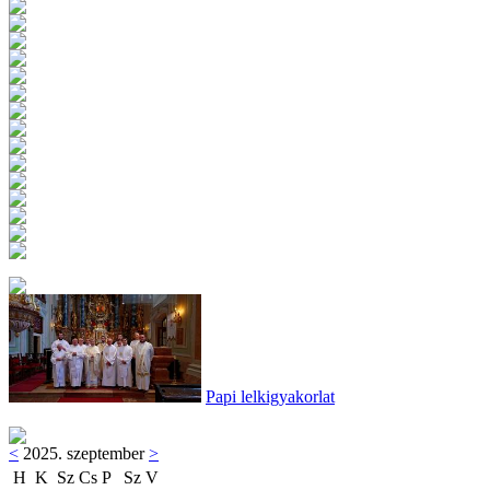
Papi lelkigyakorlat
<
2025. szeptember
>
H
K
Sz
Cs
P
Sz
V