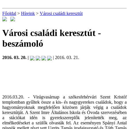
Főoldal
>
Híreink
>
Városi családi keresztút
Városi családi keresztút
-
beszámoló
2016. 03. 20. |
| 2016. 03. 21.
2016.03.20. - Virágvasárnap a székesfehérvári Szent Kristóf
templomban gyűltek össze a kis- és nagygyerekes családok, hogy a
hagyományoknak megfelelően közösen járják végig a családok
keresztútját. A Szent Imre Általános Iskola és Óvoda szervezésében
a stációkat idén is gyerekszereplők jelenítették meg, az
elmélkedéseket a szülők olvasták fel. Az eseményen Spányi Antal
püspök mellett részt vett Ugrits Tamás irodaigazgató és Tóth Tamás