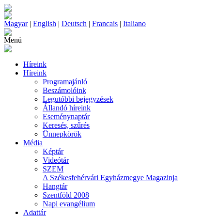
Magyar
|
English
|
Deutsch
|
Francais
|
Italiano
Menü
Híreink
Híreink
Programajánló
Beszámolóink
Legutóbbi bejegyzések
Állandó híreink
Eseménynaptár
Keresés, szűrés
Ünnepkörök
Média
Képtár
Videótár
SZEM
A Székesfehérvári Egyházmegye Magazinja
Hangtár
Szentföld 2008
Napi evangélium
Adattár