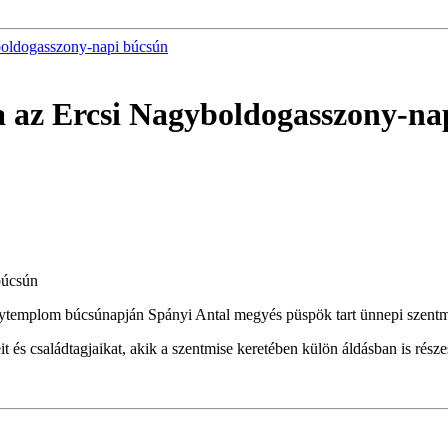
boldogasszony-napi búcsún
a az Ercsi Nagyboldogasszony-na
búcsún
egytemplom búcsúnapján
Spányi Antal megyés püspök
tart ünnepi szent
és családtagjaikat, akik a szentmise keretében külön áldásban is része