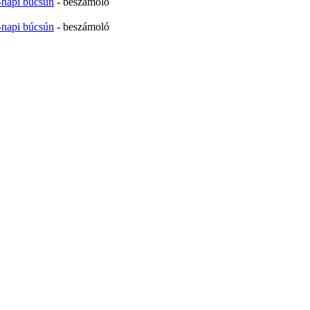
-napi búcsún
- beszámoló
-napi búcsún
- beszámoló