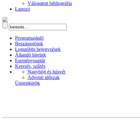
Válogatott bibliográfia
Lapozó
Programajánló
Beszámolóink
Legutóbbi bejegyzések
Állandó híreink
Eseménynaptár
Keresés, szűrés
Nagyböjt és húsvét
Adventi időszak
Ünnepkörök