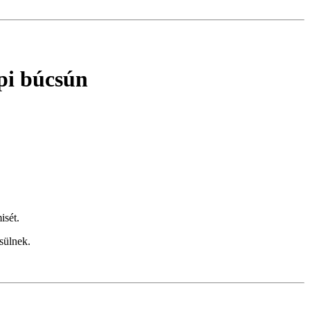
pi búcsún
misét.
sülnek.