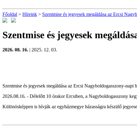
Főoldal
>
Híreink
>
Szentmise és jegyesek megáldása az Ercsi Nagy
Szentmise és jegyesek megáldás
2026. 08. 16.
| 2025. 12. 03.
Szentmise és jegyesek megáldása az Ercsi Nagyboldogasszony-napi 
2026.08.16. - Délelőtt 10 órakor Ercsiben, a Nagyboldogasszony k
Különösképpen is hívják az egyházmegye házasságra készülő jegyeseit 