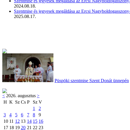
Szentmise és jegyesek megáldása az Ercsi Nagyboldogasszony
2024.08.18.
Szentmise és jegyesek megáldása az Ercsi Nagyboldogasszony
2025.08.17.
Püspöki szentmise Szent Donát ünnepén
<
2026. augusztus
>
H
K
Sz
Cs
P
Sz
V
1
2
3
4
5
6
7
8
9
10
11
12
13
14
15
16
17
18
19
20
21
22
23