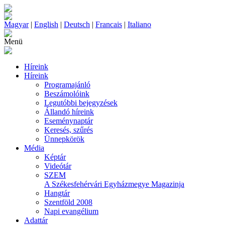
Magyar
|
English
|
Deutsch
|
Francais
|
Italiano
Menü
Híreink
Híreink
Programajánló
Beszámolóink
Legutóbbi bejegyzések
Állandó híreink
Eseménynaptár
Keresés, szűrés
Ünnepkörök
Média
Képtár
Videótár
SZEM
A Székesfehérvári Egyházmegye Magazinja
Hangtár
Szentföld 2008
Napi evangélium
Adattár