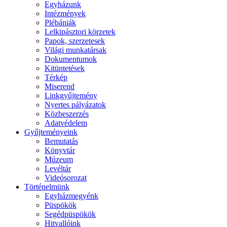
Egyházunk
Intézmények
Plébániák
Lelkipásztori körzetek
Papok, szerzetesek
Világi munkatársak
Dokumentumok
Kitüntetések
Térkép
Miserend
Linkgyűjtemény
Nyertes pályázatok
Közbeszerzés
Adatvédelem
Gyűjteményeink
Bemutatás
Könyvtár
Múzeum
Levéltár
Videósorozat
Történelmünk
Egyházmegyénk
Püspökök
Segédpüspökök
Hitvallóink