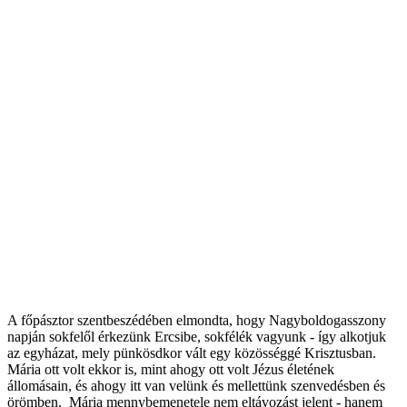
A főpásztor szentbeszédében elmondta, hogy Nagyboldogasszony
napján sokfelől érkezünk Ercsibe, sokfélék vagyunk - így alkotjuk
az egyházat, mely pünkösdkor vált egy közösséggé Krisztusban.
Mária ott volt ekkor is, mint ahogy ott volt Jézus életének
állomásain, és ahogy itt van velünk és mellettünk szenvedésben és
örömben. Mária mennybemenetele nem eltávozást jelent - hanem