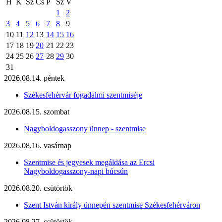
H
K
Sz
Cs
P
Sz
V
1
2
3
4
5
6
7
8
9
10
11
12
13
14
15
16
17
18
19
20
21
22
23
24
25
26
27
28
29
30
31
2026.08.14. péntek
Székesfehérvár fogadalmi szentmiséje
2026.08.15. szombat
Nagyboldogasszony ünnep - szentmise
2026.08.16. vasárnap
Szentmise és jegyesek megáldása az Ercsi
Nagyboldogasszony-napi búcsún
2026.08.20. csütörtök
Szent István király ünnepén szentmise Székesfehérváron
2026.08.27. csütörtök