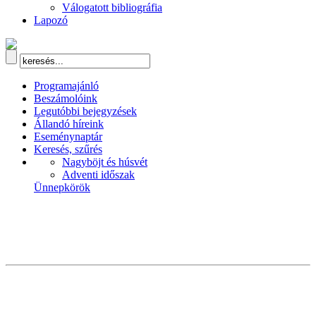
Válogatott bibliográfia
Lapozó
Programajánló
Beszámolóink
Legutóbbi bejegyzések
Állandó híreink
Eseménynaptár
Keresés, szűrés
Nagyböjt és húsvét
Adventi időszak
Ünnepkörök