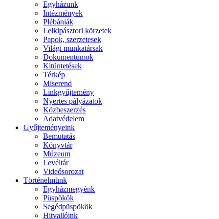
Egyházunk
Intézmények
Plébániák
Lelkipásztori körzetek
Papok, szerzetesek
Világi munkatársak
Dokumentumok
Kitüntetések
Térkép
Miserend
Linkgyűjtemény
Nyertes pályázatok
Közbeszerzés
Adatvédelem
Gyűjteményeink
Bemutatás
Könyvtár
Múzeum
Levéltár
Videósorozat
Történelmünk
Egyházmegyénk
Püspökök
Segédpüspökök
Hitvallóink