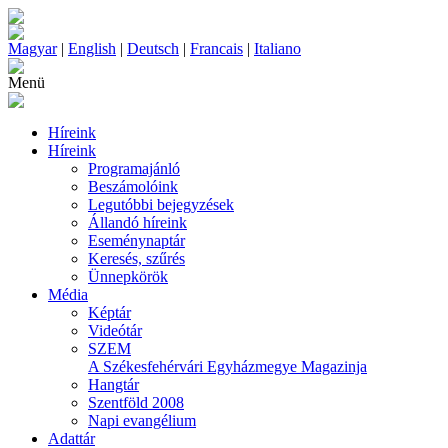
Magyar
|
English
|
Deutsch
|
Francais
|
Italiano
Menü
Híreink
Híreink
Programajánló
Beszámolóink
Legutóbbi bejegyzések
Állandó híreink
Eseménynaptár
Keresés, szűrés
Ünnepkörök
Média
Képtár
Videótár
SZEM
A Székesfehérvári Egyházmegye Magazinja
Hangtár
Szentföld 2008
Napi evangélium
Adattár