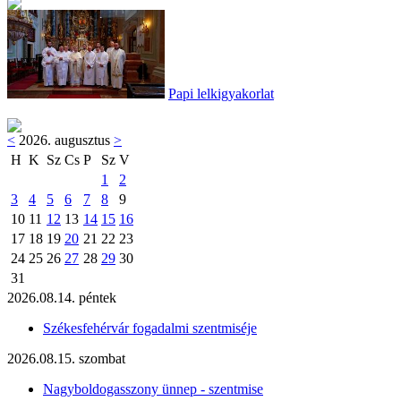
Papi lelkigyakorlat
<
2026. augusztus
>
H
K
Sz
Cs
P
Sz
V
1
2
3
4
5
6
7
8
9
10
11
12
13
14
15
16
17
18
19
20
21
22
23
24
25
26
27
28
29
30
31
2026.08.14. péntek
Székesfehérvár fogadalmi szentmiséje
2026.08.15. szombat
Nagyboldogasszony ünnep - szentmise