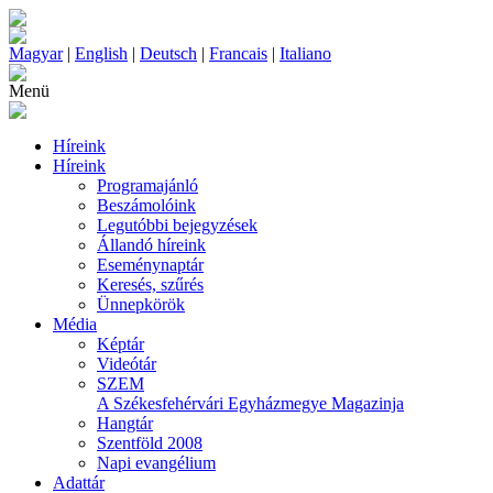
Magyar
|
English
|
Deutsch
|
Francais
|
Italiano
Menü
Híreink
Híreink
Programajánló
Beszámolóink
Legutóbbi bejegyzések
Állandó híreink
Eseménynaptár
Keresés, szűrés
Ünnepkörök
Média
Képtár
Videótár
SZEM
A Székesfehérvári Egyházmegye Magazinja
Hangtár
Szentföld 2008
Napi evangélium
Adattár