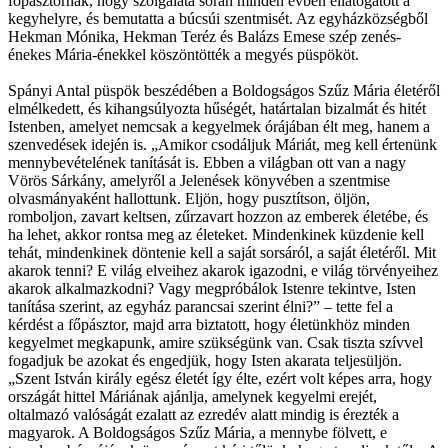
főpásztornak, hogy szolgálata során minden évben ellátogatott a
kegyhelyre, és bemutatta a búcsúi szentmisét. Az egyházközségből
Hekman Mónika, Hekman Teréz és Balázs Emese szép zenés-
énekes Mária-énekkel köszöntötték a megyés püspököt.
Spányi Antal püspök beszédében a Boldogságos Szűz Mária életéről
elmélkedett, és kihangsúlyozta hűségét, határtalan bizalmát és hitét
Istenben, amelyet nemcsak a kegyelmek órájában élt meg, hanem a
szenvedések idején is. „Amikor csodáljuk Máriát, meg kell értenünk
mennybevételének tanítását is. Ebben a világban ott van a nagy
Vörös Sárkány, amelyről a Jelenések könyvében a szentmise
olvasmányaként hallottunk. Eljön, hogy pusztítson, öljön,
romboljon, zavart keltsen, zűrzavart hozzon az emberek életébe, és
ha lehet, akkor rontsa meg az életeket. Mindenkinek küzdenie kell
tehát, mindenkinek döntenie kell a saját sorsáról, a saját életéről. Mit
akarok tenni? E világ elveihez akarok igazodni, e világ törvényeihez
akarok alkalmazkodni? Vagy megpróbálok Istenre tekintve, Isten
tanítása szerint, az egyház parancsai szerint élni?” – tette fel a
kérdést a főpásztor, majd arra biztatott, hogy életünkhöz minden
kegyelmet megkapunk, amire szükségünk van. Csak tiszta szívvel
fogadjuk be azokat és engedjük, hogy Isten akarata teljesüljön.
„Szent István király egész életét így élte, ezért volt képes arra, hogy
országát hittel Máriának ajánlja, amelynek kegyelmi erejét,
oltalmazó valóságát ezalatt az ezredév alatt mindig is érezték a
magyarok. A Boldogságos Szűz Mária, a mennybe fölvett, e