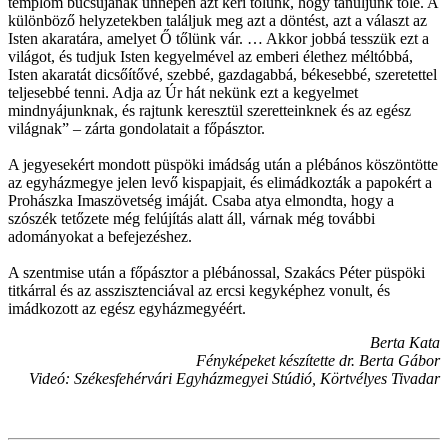
templom búcsújának ünnepén azt kéri tőlünk, hogy tanuljunk tőle. A
különböző helyzetekben találjuk meg azt a döntést, azt a választ az
Isten akaratára, amelyet Ő tőlünk vár. … Akkor jobbá tesszük ezt a
világot, és tudjuk Isten kegyelmével az emberi élethez méltóbbá,
Isten akaratát dicsőítővé, szebbé, gazdagabbá, békesebbé, szeretettel
teljesebbé tenni. Adja az Úr hát nekünk ezt a kegyelmet
mindnyájunknak, és rajtunk keresztül szeretteinknek és az egész
világnak” – zárta gondolatait a főpásztor.
A jegyesekért mondott püspöki imádság után a plébános köszöntötte
az egyházmegye jelen levő kispapjait, és elimádkozták a papokért a
Prohászka Imaszövetség imáját. Csaba atya elmondta, hogy a
szószék tetőzete még felújítás alatt áll, várnak még további
adományokat a befejezéshez.
A szentmise után a főpásztor a plébánossal, Szakács Péter püspöki
titkárral és az asszisztenciával az ercsi kegyképhez vonult, és
imádkozott az egész egyházmegyéért.
Berta Kata
Fényképeket készítette dr. Berta Gábor
Videó: Székesfehérvári Egyházmegyei Stúdió, Körtvélyes Tivadar