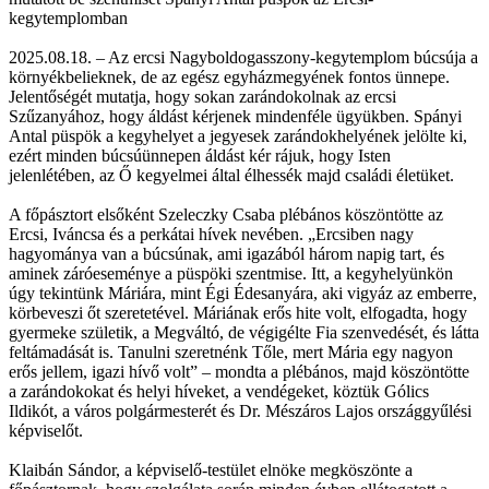
kegytemplomban
2025.08.18. – Az ercsi Nagyboldogasszony-kegytemplom búcsúja a
környékbelieknek, de az egész egyházmegyének fontos ünnepe.
Jelentőségét mutatja, hogy sokan zarándokolnak az ercsi
Szűzanyához, hogy áldást kérjenek mindenféle ügyükben. Spányi
Antal püspök a kegyhelyet a jegyesek zarándokhelyének jelölte ki,
ezért minden búcsúünnepen áldást kér rájuk, hogy Isten
jelenlétében, az Ő kegyelmei által élhessék majd családi életüket.
A főpásztort elsőként Szeleczky Csaba plébános köszöntötte az
Ercsi, Iváncsa és a perkátai hívek nevében. „Ercsiben nagy
hagyománya van a búcsúnak, ami igazából három napig tart, és
aminek záróeseménye a püspöki szentmise. Itt, a kegyhelyünkön
úgy tekintünk Máriára, mint Égi Édesanyára, aki vigyáz az emberre,
körbeveszi őt szeretetével. Máriának erős hite volt, elfogadta, hogy
gyermeke születik, a Megváltó, de végigélte Fia szenvedését, és látta
feltámadását is. Tanulni szeretnénk Tőle, mert Mária egy nagyon
erős jellem, igazi hívő volt” – mondta a plébános, majd köszöntötte
a zarándokokat és helyi híveket, a vendégeket, köztük Gólics
Ildikót, a város polgármesterét és Dr. Mészáros Lajos országgyűlési
képviselőt.
Klaibán Sándor, a képviselő-testület elnöke megköszönte a