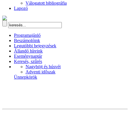
Válogatott bibliográfia
Lapozó
Programajánló
Beszámolóink
Legutóbbi bejegyzések
Állandó híreink
Eseménynaptár
Keresés, szűrés
Nagyböjt és húsvét
Adventi időszak
Ünnepkörök