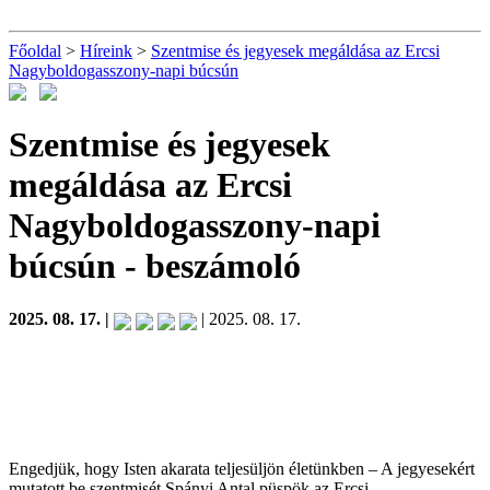
Főoldal
>
Híreink
>
Szentmise és jegyesek megáldása az Ercsi
Nagyboldogasszony-napi búcsún
Szentmise és jegyesek
megáldása az Ercsi
Nagyboldogasszony-napi
búcsún
- beszámoló
2025. 08. 17. |
| 2025. 08. 17.
Engedjük, hogy Isten akarata teljesüljön életünkben – A jegyesekért
mutatott be szentmisét Spányi Antal püspök az Ercsi-