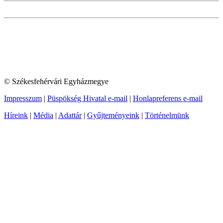
© Székesfehérvári Egyházmegye
Impresszum
|
Püspökség Hivatal e-mail
|
Honlapreferens e-mail
Híreink
|
Média
|
Adattár
|
Gyűjteményeink
|
Történelmünk