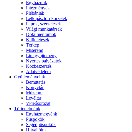
Egyházunk
Intézmények
Plébániák
Lelkipásztori körzetek
Papok, szerzetesek
Világi munkatársak
Dokumentumok
Kitüntetések
Térkép
Miserend
Linkgyűjtemény
Nyertes pályázatok
Közbeszerzés
Adatvédelem
Gyűjteményeink
Bemutatás
Könyvtár
Múzeum
Levéltár
Videósorozat
Történelmünk
Egyházmegyénk
Püspökök
Segédpüspökök
Hitvallóink