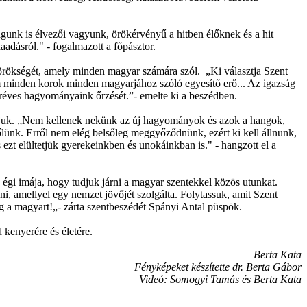
agunk is élvezői vagyunk, örökérvényű a hitben élőknek és a hit
adásról." - fogalmazott a főpásztor.
tt örökségét, amely minden magyar számára szól. „Ki választja Szent
em minden korok minden magyarjához szóló egyesítő erő... Az igazság
réves hagyományaink őrzését.”- emelte ki a beszédben.
gtatjuk. „Nem kellenek nekünk az új hagyományok és azok a hangok,
ünk. Erről nem elég belsőleg meggyőződnünk, ezért ki kell állnunk,
ezt elültetjük gyerekeinkben és unokáinkban is." - hangzott el a
égi imája, hogy tudjuk járni a magyar szentekkel közös utunkat.
ni, amellyel egy nemzet jövőjét szolgálta. Folytassuk, amit Szent
g a magyart!„- zárta szentbeszédét Spányi Antal püspök.
 kenyerére és életére.
Berta Kata
Fényképeket készítette dr. Berta Gábor
Videó: Somogyi Tamás és Berta Kata