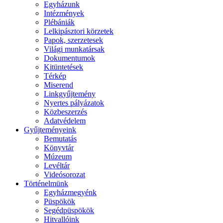
Egyházunk
Intézmények
Plébániák
Lelkipásztori körzetek
Papok, szerzetesek
Világi munkatársak
Dokumentumok
Kitüntetések
Térkép
Miserend
Linkgyűjtemény
Nyertes pályázatok
Közbeszerzés
Adatvédelem
Gyűjteményeink
Bemutatás
Könyvtár
Múzeum
Levéltár
Videósorozat
Történelmünk
Egyházmegyénk
Püspökök
Segédpüspökök
Hitvallóink