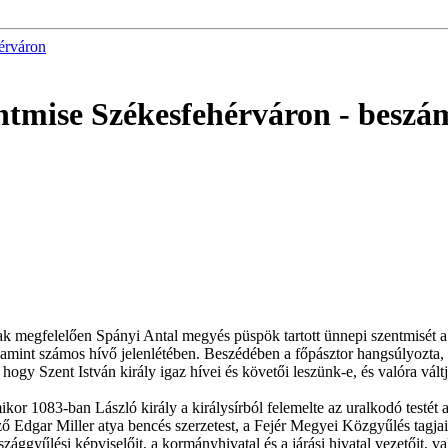
érváron
entmise Székesfehérváron
- beszá
 megfelelően Spányi Antal megyés püspök tartott ünnepi szentmisét a 
lamint számos hívő jelenlétében. Beszédében a főpásztor hangsúlyozta,
 hogy Szent István király igaz hívei és követői leszünk-e, és valóra váltj
ikor 1083-ban László király a királysírból felemelte az uralkodó testét
ző Edgar Miller atya bencés szerzetest, a Fejér Megyei Közgyűlés tagjai
zággyűlési képviselőit, a kormányhivatal és a járási hivatal vezetőit, v