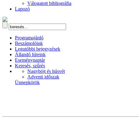
Válogatott bibliográfia
Lapozó
Programajánló
Beszámolóink
Legutóbbi bejegyzések
Állandó híreink
Eseménynaptár
Keresés, szűrés
Nagyböjt és húsvét
Adventi időszak
Ünnepkörök