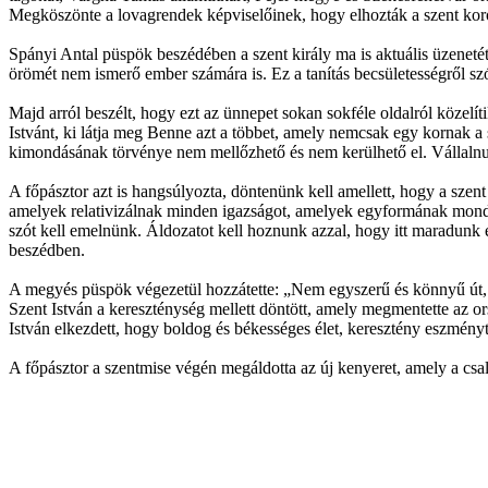
Megköszönte a lovagrendek képviselőinek, hogy elhozták a szent kor
Spányi Antal püspök beszédében a szent király ma is aktuális üzenetét
örömét nem ismerő ember számára is. Ez a tanítás becsületességről szó
Majd arról beszélt, hogy ezt az ünnepet sokan sokféle oldalról közelí
Istvánt, ki látja meg Benne azt a többet, amely nemcsak egy kornak 
kimondásának törvénye nem mellőzhető és nem kerülhető el. Vállalnun
A főpásztor azt is hangsúlyozta, döntenünk kell amellett, hogy a sz
amelyek relativizálnak minden igazságot, amelyek egyformának monda
szót kell emelnünk. Áldozatot kell hoznunk azzal, hogy itt maradunk e
beszédben.
A megyés püspök végezetül hozzátette: „Nem egyszerű és könnyű út, m
Szent István a kereszténység mellett döntött, amely megmentette az ors
István elkezdett, hogy boldog és békességes élet, keresztény eszmény
A főpásztor a szentmise végén megáldotta az új kenyeret, amely a csalá