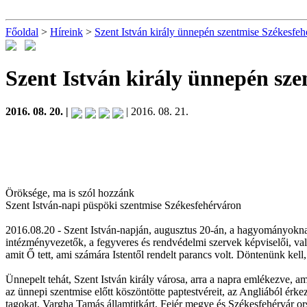
Főoldal
>
Híreink
>
Szent István király ünnepén szentmise Székesfeh
Szent István király ünnepén sz
2016. 08. 20. |
| 2016. 08. 21.
Öröksége, ma is szól hozzánk
Szent István-napi püspöki szentmise Székesfehérváron
2016.08.20 - Szent István-napján, augusztus 20-án, a hagyományoknak
intézményvezetők, a fegyveres és rendvédelmi szervek képviselői, va
amit Ő tett, ami számára Istentől rendelt parancs volt. Döntenünk kell,
Ünnepelt tehát, Szent István király városa, arra a napra emlékezve, am
az ünnepi szentmise előtt köszöntötte paptestvéreit, az Angliából érke
tagokat, Vargha Tamás államtitkárt, Fejér megye és Székesfehérvár ors