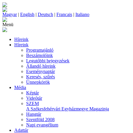
Magyar
|
English
|
Deutsch
|
Francais
|
Italiano
Menü
Híreink
Híreink
Programajánló
Beszámolóink
Legutóbbi bejegyzések
Állandó híreink
Eseménynaptár
Keresés, szűrés
Ünnepkörök
Média
Képtár
Videótár
SZEM
A Székesfehérvári Egyházmegye Magazinja
Hangtár
Szentföld 2008
Napi evangélium
Adattár