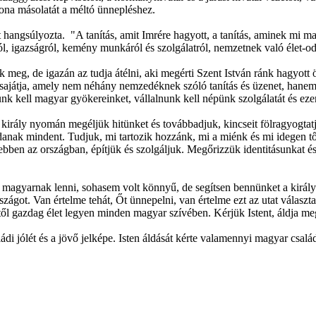
ona másolatát a méltó ünnepléshez.
 hangsúlyozta. "A tanítás, amit Imrére hagyott, a tanítás, aminek mi m
l, igazságról, kemény munkáról és szolgálatról, nemzetnek való élet-oda
tik meg, de igazán az tudja átélni, aki megérti Szent István ránk hagyo
a sajátja, amely nem néhány nemzedéknek szóló tanítás és üzenet, han
k kell magyar gyökereinket, vállalnunk kell népünk szolgálatát és eze
ent király nyomán megéljük hitünket és továbbadjuk, kincseit fölragyo
nak mindent. Tudjuk, mi tartozik hozzánk, mi a miénk és mi idegen től
bben az országban, építjük és szolgáljuk. Megőrizzük identitásunkat és 
agyarnak lenni, sohasem volt könnyű, de segítsen bennünket a király 
zágot. Van értelme tehát, Őt ünnepelni, van értelme ezt az utat választa
től gazdag élet legyen minden magyar szívében. Kérjük Istent, áldja me
di jólét és a jövő jelképe. Isten áldását kérte valamennyi magyar család