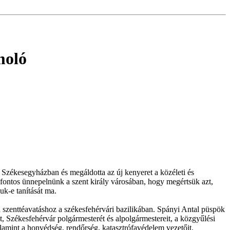
moló
Székesegyházban és megáldotta az új kenyeret a közéleti és
 fontos ünnepelnünk a szent király városában, hogy megértsük azt,
uk-e tanítását ma.
 a szenttéavatáshoz a székesfehérvári bazilikában. Spányi Antal püspök
t, Székesfehérvár polgármesterét és alpolgármestereit, a közgyűlési
alamint a honvédség, rendőrség, katasztrófavédelem vezetőit.