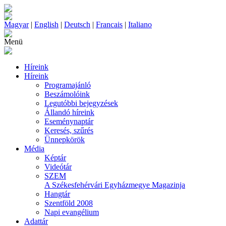
Magyar
|
English
|
Deutsch
|
Francais
|
Italiano
Menü
Híreink
Híreink
Programajánló
Beszámolóink
Legutóbbi bejegyzések
Állandó híreink
Eseménynaptár
Keresés, szűrés
Ünnepkörök
Média
Képtár
Videótár
SZEM
A Székesfehérvári Egyházmegye Magazinja
Hangtár
Szentföld 2008
Napi evangélium
Adattár