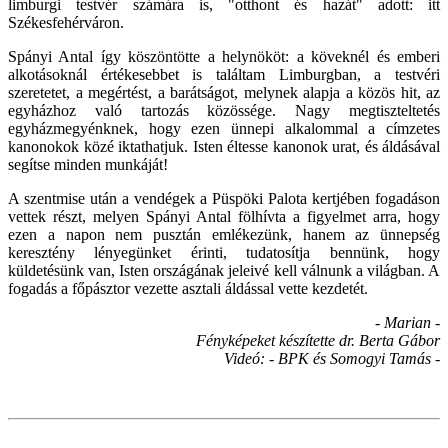
limburgi testvér számára is, "otthont és hazát" adott: itt
Székesfehérváron.
Spányi Antal így köszöntötte a helynököt: a köveknél és emberi
alkotásoknál értékesebbet is találtam Limburgban, a testvéri
szeretetet, a megértést, a barátságot, melynek alapja a közös hit, az
egyházhoz való tartozás közössége. Nagy megtiszteltetés
egyházmegyénknek, hogy ezen ünnepi alkalommal a címzetes
kanonokok közé iktathatjuk. Isten éltesse kanonok urat, és áldásával
segítse minden munkáját!
A szentmise után a vendégek a Püspöki Palota kertjében fogadáson
vettek részt, melyen Spányi Antal fölhívta a figyelmet arra, hogy
ezen a napon nem pusztán emlékezünk, hanem az ünnepség
keresztény lényegünket érinti, tudatosítja bennünk, hogy
küldetésünk van, Isten országának jeleivé kell válnunk a világban. A
fogadás a főpásztor vezette asztali áldással vette kezdetét.
- Marian -
Fényképeket készítette dr. Berta Gábor
Videó: - BPK és Somogyi Tamás -