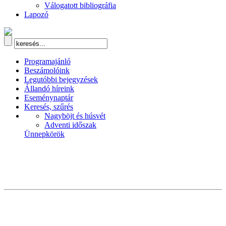
Válogatott bibliográfia
Lapozó
Programajánló
Beszámolóink
Legutóbbi bejegyzések
Állandó híreink
Eseménynaptár
Keresés, szűrés
Nagyböjt és húsvét
Adventi időszak
Ünnepkörök