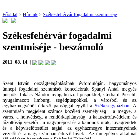
Főoldal
>
Híreink
>
Székesfehérvár fogadalmi szentmiséje
Székesfehérvár fogadalmi
szentmiséje
- beszámoló
2011. 08. 14. |
Szent István országfelajánlásának évfordulóján, hagyományos
ünnepi fogadalmi szentmisét koncelebrált Spányi Antal megyés
püspök Takács Nándor nyugalmazott püspökkel, Gerhard Pieschl
nyugalmazott limburgi segédpüspökkel, a városból és az
egyházmegyéből érkező papsággal együtt a
Székesegyházban
. A
szentmisén megjelent számos közéleti személyiség - a megye, a
város, a honvédség, a rendőrkapitányság, a katasztrófavédelem és
tűzoltóság vezetői - a nagyprépost és a kanonok urak, lovagrendek
és a képviselőtestület tagjai, az egyházmegye intézményeinek
vezetői és a nagy számban érkező hívek. Az ünnepélyes alkalmat