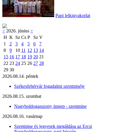
Papi lelkigyakorlat
<
2026. június
>
H
K
Sz
Cs
P
Sz
V
1
2
3
4
5
6
7
8
9
10
11
12
13
14
15
16
17
18
19
20
21
22
23
24
25
26
27
28
29
30
2026.08.14. péntek
Székesfehérvár fogadalmi szentmiséje
2026.08.15. szombat
Nagyboldogasszony ünnep - szentmise
2026.08.16. vasárnap
Szentmise és jegyesek megáldása az Ercsi
Nagyboldogasszony-napi búcsún