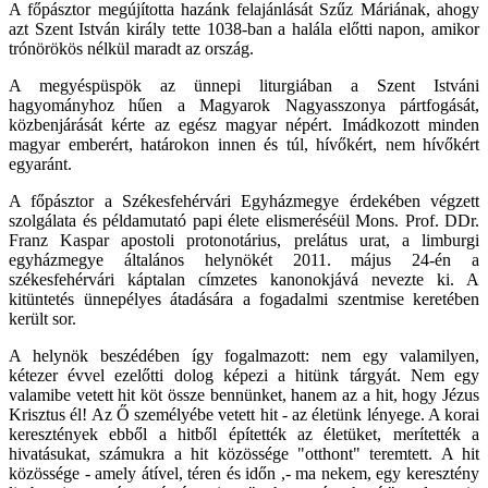
A főpásztor megújította hazánk felajánlását Szűz Máriának, ahogy
azt Szent István király tette 1038-ban a halála előtti napon, amikor
trónörökös nélkül maradt az ország.
A megyéspüspök az ünnepi liturgiában a Szent Istváni
hagyományhoz hűen a Magyarok Nagyasszonya pártfogását,
közbenjárását kérte az egész magyar népért. Imádkozott minden
magyar emberért, határokon innen és túl, hívőkért, nem hívőkért
egyaránt.
A főpásztor a Székesfehérvári Egyházmegye érdekében végzett
szolgálata és példamutató papi élete elismeréséül Mons. Prof. DDr.
Franz Kaspar apostoli protonotárius, prelátus urat, a limburgi
egyházmegye általános helynökét 2011. május 24-én a
székesfehérvári káptalan címzetes kanonokjává nevezte ki. A
kitüntetés ünnepélyes átadására a fogadalmi szentmise keretében
került sor.
A helynök beszédében így fogalmazott: nem egy valamilyen,
kétezer évvel ezelőtti dolog képezi a hitünk tárgyát. Nem egy
valamibe vetett hit köt össze bennünket, hanem az a hit, hogy Jézus
Krisztus él! Az Ő személyébe vetett hit - az életünk lényege. A korai
keresztények ebből a hitből építették az életüket, merítették a
hivatásukat, számukra a hit közössége "otthont" teremtett. A hit
közössége - amely átível, téren és időn ,- ma nekem, egy keresztény