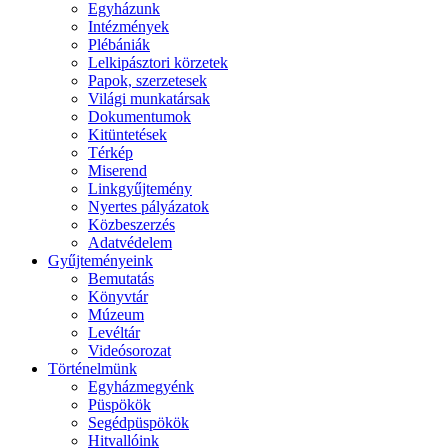
Egyházunk
Intézmények
Plébániák
Lelkipásztori körzetek
Papok, szerzetesek
Világi munkatársak
Dokumentumok
Kitüntetések
Térkép
Miserend
Linkgyűjtemény
Nyertes pályázatok
Közbeszerzés
Adatvédelem
Gyűjteményeink
Bemutatás
Könyvtár
Múzeum
Levéltár
Videósorozat
Történelmünk
Egyházmegyénk
Püspökök
Segédpüspökök
Hitvallóink