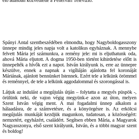
élő adásban közvetítette a Fehérvári Televízió.
Spányi Antal szentbeszédében elmondta, hogy Nagyboldogasszony
ünnepe mindig jeles napja volt a katolikus egyháznak. A mennybe
felvett Mária jel számunkra, a remény jele: mi is eljuthatunk oda,
ahová Mária eljutott. A dogma 1950-ben történt kihirdetése előtt is
ünnepelték a hívők ezt a napot. István királyunk is, erre az ünnepre
készülve, ennek a napnak a vigíliáján ajánlotta fel koronáját
Máriának, ajánlott bennünket Istennek. Ezért tele a lelkünk örömmel
és reménnyel, de tele a lelkünk aggodalommal és szorongással is.
Látjuk az indulást a megújulás útján – folytatta a megyés püspök -,
örülünk neki, de vajon végig megyünk-e azon az úton, melyen
Szent István végig ment. A mai fogadalmi ünnep alkalom a
hálaadásra, de a számvetésre, és a könyörgésre is. Az erkölcsi
megújulás munkáját kezdjük magunkon, tudatosan, a közösségért:
nemzetért, egyházért, családért. Segítsen ebben Mária, a Magyarok
Nagyasszonya, első szent királyunk, István, és a többi magyar szent
és boldog!