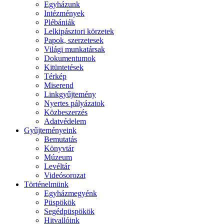
Egyházunk
Intézmények
Plébániák
Lelkipásztori körzetek
Papok, szerzetesek
Világi munkatársak
Dokumentumok
Kitüntetések
Térkép
Miserend
Linkgyűjtemény
Nyertes pályázatok
Közbeszerzés
Adatvédelem
Gyűjteményeink
Bemutatás
Könyvtár
Múzeum
Levéltár
Videósorozat
Történelmünk
Egyházmegyénk
Püspökök
Segédpüspökök
Hitvallóink