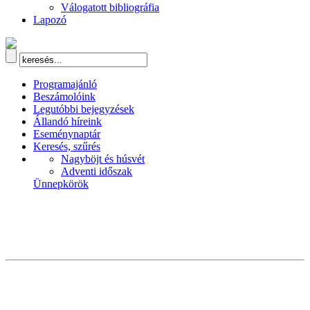
Válogatott bibliográfia
Lapozó
Programajánló
Beszámolóink
Legutóbbi bejegyzések
Állandó híreink
Eseménynaptár
Keresés, szűrés
Nagyböjt és húsvét
Adventi időszak
Ünnepkörök