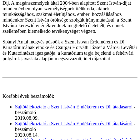
Díj. A magánszemélyek által 2004-ben alapított Szent István-díjat
minden évben olyan személyiségnek ítélik oda, akinek
munkásságához, szakmai életútjához, emberi hozzáállásához
mindenkor Szent István öröksége szolgált iránymutatásul, a Szent
István-i keresztény értékrendnek megfelelő életet élt, és ennek
szellemében kiemelkedő tevékenységet végzett.
Spányi Antal megyés püspök a Szent István Érdemérem és Díj
Kuratóriumának elnöke és Csurgai Horváth József a Városi Levéltár
és Kutatóintézet igazgatója, a kuratórium tagja bejelenti a fehérvári
polgárok javaslata alapján megszavazott, idei díjazottat.
Korábbi évek beszámolói:
Sajtótájékoztató a Szent István Emlékérem és Díj átadásáról
-
beszámoló
2019.08.09.
Sajtótájékoztató a Szent István Emlékérem és Díj átadásáról
-
beszámoló
2020.08.14.