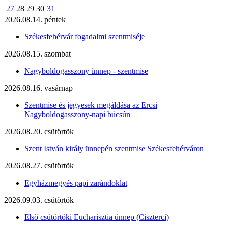
27
28
29
30
31
2026.08.14. péntek
Székesfehérvár fogadalmi szentmiséje
2026.08.15. szombat
Nagyboldogasszony ünnep - szentmise
2026.08.16. vasárnap
Szentmise és jegyesek megáldása az Ercsi
Nagyboldogasszony-napi búcsún
2026.08.20. csütörtök
Szent István király ünnepén szentmise Székesfehérváron
2026.08.27. csütörtök
Egyházmegyés papi zarándoklat
2026.09.03. csütörtök
Első csütörtöki Eucharisztia ünnep (Ciszterci)