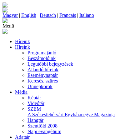
Magyar
|
English
|
Deutsch
|
Francais
|
Italiano
Menü
Híreink
Híreink
Programajánló
Beszámolóink
Legutóbbi bejegyzések
Állandó híreink
Eseménynaptár
Keresés, szűrés
Ünnepkörök
Média
Képtár
Videótár
SZEM
A Székesfehérvári Egyházmegye Magazinja
Hangtár
Szentföld 2008
Napi evangélium
Adattár