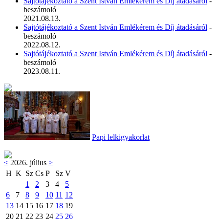
Sajtótájékoztató a Szent István Emlékérem és Díj átadásáról
-
beszámoló
2021.08.13.
Sajtótájékoztató a Szent István Emlékérem és Díj átadásáról
-
beszámoló
2022.08.12.
Sajtótájékoztató a Szent István Emlékérem és Díj átadásáról
-
beszámoló
2023.08.11.
Papi lelkigyakorlat
<
2026. július
>
H
K
Sz
Cs
P
Sz
V
1
2
3
4
5
6
7
8
9
10
11
12
13
14
15
16
17
18
19
20
21
22
23
24
25
26