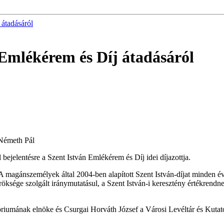
 átadásáról
 Emlékérem és Díj átadásáról
 Németh Pál
bejelentésre a Szent István Emlékérem és Díj idei díjazottja.
 A magánszemélyek által 2004-ben alapított Szent István-díjat minden 
öksége szolgált iránymutatásul, a Szent István-i keresztény értékrendn
mának elnöke és Csurgai Horváth József a Városi Levéltár és Kutatóint