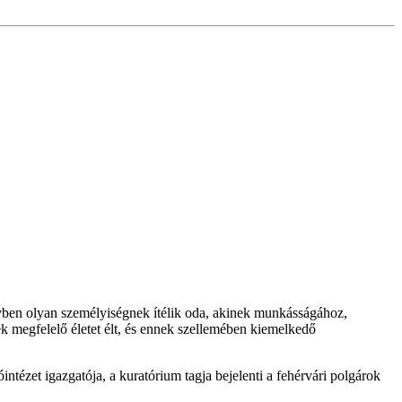
évben olyan személyiségnek ítélik oda, akinek munkásságához,
ek megfelelő életet élt, és ennek szellemében kiemelkedő
ézet igazgatója, a kuratórium tagja bejelenti a fehérvári polgárok