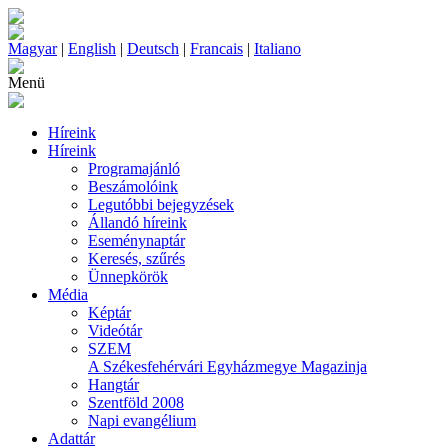
Magyar
|
English
|
Deutsch
|
Francais
|
Italiano
Menü
Híreink
Híreink
Programajánló
Beszámolóink
Legutóbbi bejegyzések
Állandó híreink
Eseménynaptár
Keresés, szűrés
Ünnepkörök
Média
Képtár
Videótár
SZEM
A Székesfehérvári Egyházmegye Magazinja
Hangtár
Szentföld 2008
Napi evangélium
Adattár