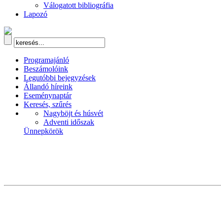
Válogatott bibliográfia
Lapozó
Programajánló
Beszámolóink
Legutóbbi bejegyzések
Állandó híreink
Eseménynaptár
Keresés, szűrés
Nagyböjt és húsvét
Adventi időszak
Ünnepkörök