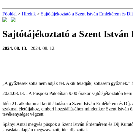
Főoldal
>
Híreink
>
Sajtótájékoztató a Szent István Emlékérem és Díj
Sajtótájékoztató a Szent István
2024. 08. 13.
| 2024. 08. 12.
„A győztesek soha nem adják fel. Akik feladják, sohasem győznek.”
2024.08.13. - A Püspöki Palotában 9.00 órakor sajtótájékoztatón kerül 
Idén 21. alkalommal kerül átadásra a Szent István Emlékérem és Díj.
szakmai életútjához, emberi hozzáállásához mindenkor Szent István ör
tevékenységet végzett.
Spányi Antal megyés püspök a Szent István Érdemérem és Díj Kuratóriu
javaslata alapján megszavazott, idei díjazottat.