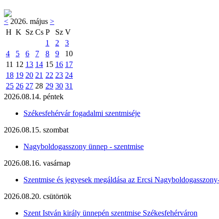
<
2026. május
>
H
K
Sz
Cs
P
Sz
V
1
2
3
4
5
6
7
8
9
10
11
12
13
14
15
16
17
18
19
20
21
22
23
24
25
26
27
28
29
30
31
2026.08.14. péntek
Székesfehérvár fogadalmi szentmiséje
2026.08.15. szombat
Nagyboldogasszony ünnep - szentmise
2026.08.16. vasárnap
Szentmise és jegyesek megáldása az Ercsi Nagyboldogasszony
2026.08.20. csütörtök
Szent István király ünnepén szentmise Székesfehérváron