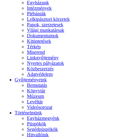
Egyházunk
Intézmények
Plébániák
Lelkipásztori körzetek
Papok, szerzetesek
Világi munkatársak
Dokumentumok
Kitüntetések
Térkép
Miserend
Linkgyűjtemény
Nyertes pályázatok
Közbeszerzés
Adatvédelem
Gyűjteményeink
Bemutatás
Könyvtár
Múzeum
Levéltár
Videósorozat
Történelmünk
Egyházmegyénk
Püspökök
Segédpüspökök
Hitvallóink