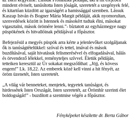
mindent elviselt, tanúsította Isten jóságát, szeretetét a szegények felé,
és kitartóan küzdött az igazságért a hamissággal szemben. Lássuk
Kaszap István és Bogner Mária Margit példáját, akik nyomorultan,
szenvedések között is Istennek és másokért tudtak élni, másokat
vigasztalni, mások örömére lenni.”- bíztatott az egyházmegye nagy
püspökének és hitvallóinak példájával a főpásztor.
Befejezésül a megyés püspök arra kérte a jelenlevőket szolgáljanak
ők is tanúságtételükkel: szóval és tettel, imával és mások
buzdításával, saját hivatásuk felismerésével és elfogadásával, hálás
és örvendező lélekkel, reményteljes szívvel. Életük példáján,
tetteiken keresztül az Úr sokakat megszólíthat: „Jöjj, és kövess
engem!” Lk. 18,22. Az emberek közé kell vinni a hit fényét, az
öröm üzenetét, Isten szeretetét.
„A világ vár benneteket, menjetek, tegyetek tanúságot, és
hirdessétek Isten Országát, Isten szeretetét, az Örömhír szerinti élet
boldogságát!” - buzdított a szentmise végén a főpásztor.
Fényképeket készítette dr. Berta Gábor