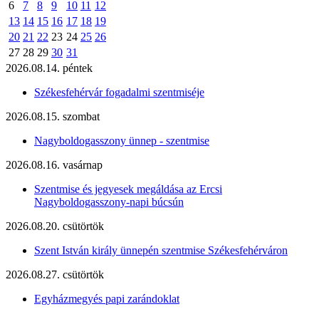
6
7
8
9
10
11
12
13
14
15
16
17
18
19
20
21
22
23
24
25
26
27
28
29
30
31
2026.08.14. péntek
Székesfehérvár fogadalmi szentmiséje
2026.08.15. szombat
Nagyboldogasszony ünnep - szentmise
2026.08.16. vasárnap
Szentmise és jegyesek megáldása az Ercsi
Nagyboldogasszony-napi búcsún
2026.08.20. csütörtök
Szent István király ünnepén szentmise Székesfehérváron
2026.08.27. csütörtök
Egyházmegyés papi zarándoklat