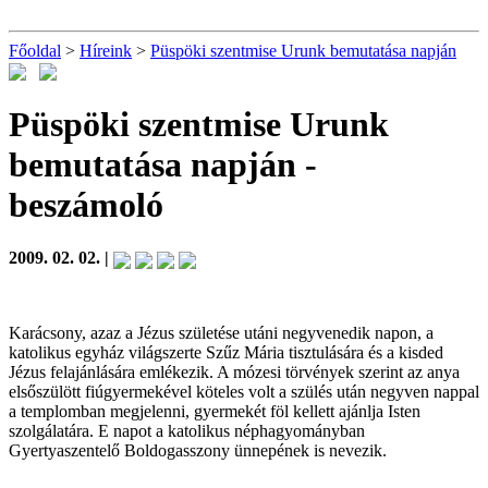
Főoldal
>
Híreink
>
Püspöki szentmise Urunk bemutatása napján
Püspöki szentmise Urunk
bemutatása napján
-
beszámoló
2009. 02. 02. |
Karácsony, azaz a Jézus születése utáni negyvenedik napon, a
katolikus egyház világszerte Szűz Mária tisztulására és a kisded
Jézus felajánlására emlékezik. A mózesi törvények szerint az anya
elsőszülött fiúgyermekével köteles volt a szülés után negyven nappal
a templomban megjelenni, gyermekét föl kellett ajánlja Isten
szolgálatára. E napot a katolikus néphagyományban
Gyertyaszentelő Boldogasszony ünnepének is nevezik.