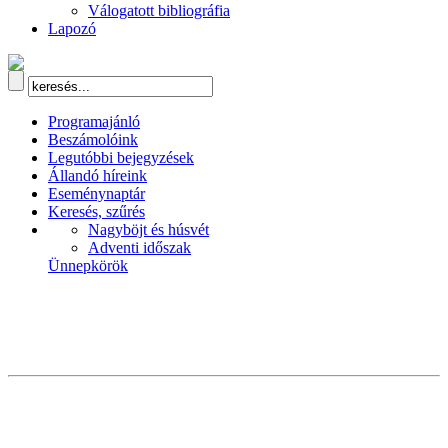
Válogatott bibliográfia
Lapozó
Programajánló
Beszámolóink
Legutóbbi bejegyzések
Állandó híreink
Eseménynaptár
Keresés, szűrés
Nagyböjt és húsvét
Adventi időszak
Ünnepkörök