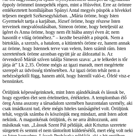
éppoly örömmel ünnepelték régen, mint a Húsvétot. Erre az örömre
emlékeztetett homíliájában Spányi Antal megyés püspök a hívekkel
teljesen megtelt Székesegyházban. „Mária öröme, hogy Isten
Gyermekét tartja a karjában, József öröme, hogy részese Isten
terveinek megvalósulásában, Simeon öröme, hogy beteljesül az
ígéret és Anna öröme, hogy nem élt hiába annyi éven át; nem
hasonlít e világ öröméhez.” – kezdte beszédét a püspök. Nem a
birtoklás, a szerzés, a hatalom, a kitüntetés öröme ez, hanem annak
az öröme, hogy Istennek terve van velem, Isten számít rám. Isten
szeretetének öröme azonban együtt jár az áldozattal is. Az
örvendező Máriát szíven találja Simeon szava: „a te lelkedet is tőr
járja át” Lk 2,35. Öröme mégis az igazi maradt, mert megértette
szerepét az üdvösség történetében. Az igazi öröm tehát nem a
nehézségektől függ, hanem attól, hogy Istentől való-e, Őfelé visz-e
bennünket.
Örüljünk képességeinknek, mint Isten ajándékának és lássuk be,
hogy egyetlen élet sem értelmetlen, értéktelen. A templomban élő
öreg Anna asszony a társadalom szemében haszontalan személy, aki
csak imádkozni tud, élete mégis hiteles tanúságtétel volt. Örüljünk
tehát, vegyük számba és köszönjük meg mindazt, amit Isten adott
nekünk. A magunkénak örüljünk, és ne arra áhítozzunk, ami
másiknak van. „Lássuk Szent Pál példáját, akit Krisztus szeretete
sürgetett és semmi el nem tántorított küldetésétől, mert elég volt neki
az Isten kegyelme. Lássuk Prohászka példáját, aki a hit erejében