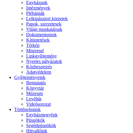
Egyházunk
Intézmények
Plébániák
Lelkipásztori körzetek
Papok, szerzetesek
Világi munkatársak
Dokumentumok
Kitüntetések
Térkép
Miserend
Linkgyűjtemény
Nyertes pályázatok
Közbeszerzés
Adatvédelem
Gyűjteményeink
Bemutatás
Könyvtár
Múzeum
Levéltár
Videósorozat
Történelmünk
Egyházmegyénk
Püspökök
Segédpüspökök
Hitvallóink