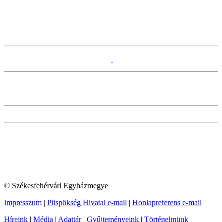
© Székesfehérvári Egyházmegye
Impresszum
|
Püspökség Hivatal e-mail
|
Honlapreferens e-mail
Híreink
|
Média
|
Adattár
|
Gyűjteményeink
|
Történelmünk