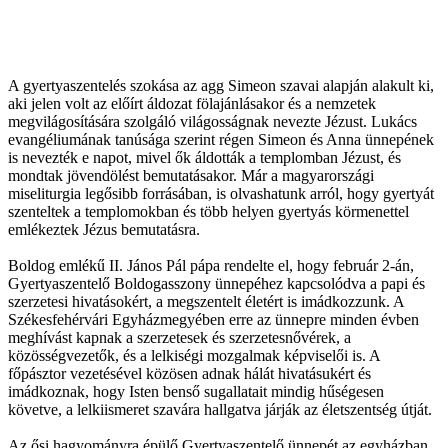
A gyertyaszentelés szokása az agg Simeon szavai alapján alakult ki,
aki jelen volt az előírt áldozat fölajánlásakor és a nemzetek
megvilágosítására szolgáló világosságnak nevezte Jézust. Lukács
evangéliumának tanúsága szerint régen Simeon és Anna ünnepének
is nevezték e napot, mivel ők áldották a templomban Jézust, és
mondtak jövendölést bemutatásakor. Már a magyarországi
miseliturgia legősibb forrásában, is olvashatunk arról, hogy gyertyát
szenteltek a templomokban és több helyen gyertyás körmenettel
emlékeztek Jézus bemutatásra.
Boldog emlékű II. János Pál pápa rendelte el, hogy február 2-án,
Gyertyaszentelő Boldogasszony ünnepéhez kapcsolódva a papi és
szerzetesi hivatásokért, a megszentelt életért is imádkozzunk. A
Székesfehérvári Egyházmegyében erre az ünnepre minden évben
meghívást kapnak a szerzetesek és szerzetesnővérek, a
közösségvezetők, és a lelkiségi mozgalmak képviselői is. A
főpásztor vezetésével közösen adnak hálát hivatásukért és
imádkoznak, hogy Isten benső sugallatait mindig hűségesen
követve, a lelkiismeret szavára hallgatva járják az életszentség útját.
Az ősi hagyományra épülő Gyertyaszentelő ünnepét az egyházban