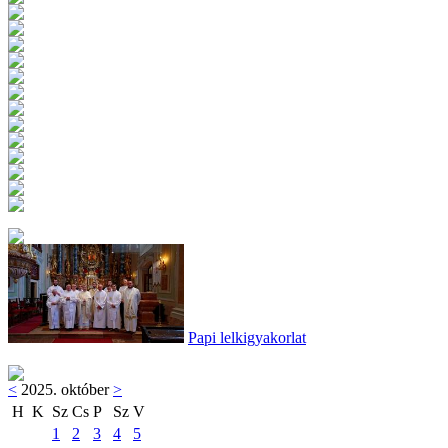
Papi lelkigyakorlat
<
2025. október
>
H
K
Sz
Cs
P
Sz
V
1
2
3
4
5