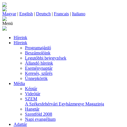
Magyar
|
English
|
Deutsch
|
Francais
|
Italiano
Menü
Híreink
Híreink
Programajánló
Beszámolóink
Legutóbbi bejegyzések
Állandó híreink
Eseménynaptár
Keresés, szűrés
Ünnepkörök
Média
Képtár
Videótár
SZEM
A Székesfehérvári Egyházmegye Magazinja
Hangtár
Szentföld 2008
Napi evangélium
Adattár