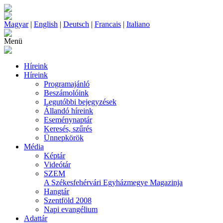
Magyar
|
English
|
Deutsch
|
Francais
|
Italiano
Menü
Híreink
Híreink
Programajánló
Beszámolóink
Legutóbbi bejegyzések
Állandó híreink
Eseménynaptár
Keresés, szűrés
Ünnepkörök
Média
Képtár
Videótár
SZEM
A Székesfehérvári Egyházmegye Magazinja
Hangtár
Szentföld 2008
Napi evangélium
Adattár