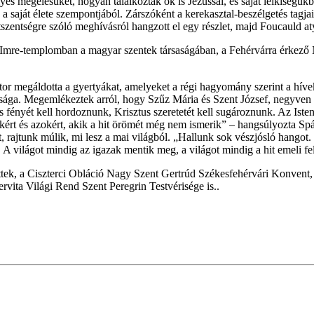
s megélésüket, hogyan találkoztak ők is Jézussal, és saját lelkiségükb
s a saját élete szempontjából. Zárszóként a kerekasztal-beszélgetés ta
letszentségre szóló meghívásról hangzott el egy részlet, majd Foucauld a
nt Imre-templomban a magyar szentek társaságában, a Fehérvárra érkez
sztor megáldotta a gyertyákat, amelyeket a régi hagyomány szerint a hí
ssága. Megemlékeztek arról, hogy Szűz Mária és Szent József, negyven 
nyét kell hordoznunk, Krisztus szeretetét kell sugároznunk. Az Istentő
élőkért és azokért, akik a hit örömét még nem ismerik” – hangsúlyozta S
, rajtunk múlik, mi lesz a mai világból. „Hallunk sok vészjósló hangot
világot mindig az igazak mentik meg, a világot mindig a hit emeli fe
tek, a Ciszterci Obláció Nagy Szent Gertrúd Székesfehérvári Konvent,
vita Világi Rend Szent Peregrin Testvérisége is..