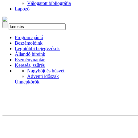
Válogatott bibliográfia
Lapozó
Programajánló
Beszámolóink
Legutóbbi bejegyzések
Állandó híreink
Eseménynaptár
Keresés, szűrés
Nagyböjt és húsvét
Adventi időszak
Ünnepkörök