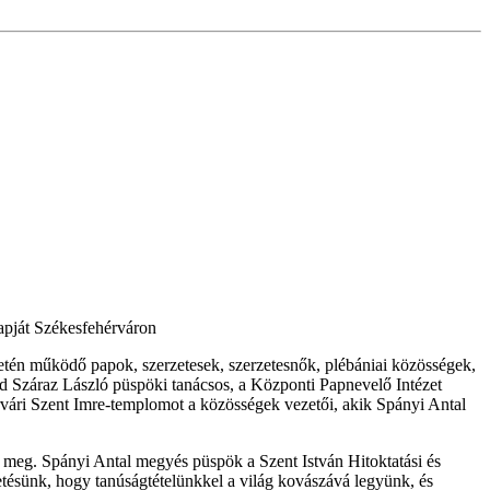
apját Székesfehérváron
letén működő papok, szerzetesek, szerzetesnők, plébániai közösségek,
d Száraz László püspöki tanácsos, a Központi Papnevelő Intézet
hérvári Szent Imre-templomot a közösségek vezetői, akik Spányi Antal
 meg. Spányi Antal megyés püspök a Szent István Hitoktatási és
tésünk, hogy tanúságtételünkkel a világ kovászává legyünk, és