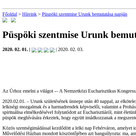
Főoldal
>
Híreink
>
Püspöki szentmise Urunk bemutatása napján
Püspöki szentmise Urunk bemu
2020. 02. 01. |
| 2020. 02. 03.
Az Úrhoz emelni a világot -– A Nemzetközi Eucharisztikus Kongresszu
2020.02.01. – Urunk születésének ünnepe után 40 nappal, az elkötelez
lelkiségi mozgalmak és a harmadrendek képviselői, valamint a Prohás
spirituálisa elmélkedésével folytatódott az Eucharisztiáról, mint éle
püspök meghívására érkeztek, hogy együtt imádkozzanak a megszentel
Közös szentségimádással kezdődött a lelki nap Fehérváron, amelyet i
Művelődési Házban mondott köszöntőjében azt hangsúlyozta: ma, amiko