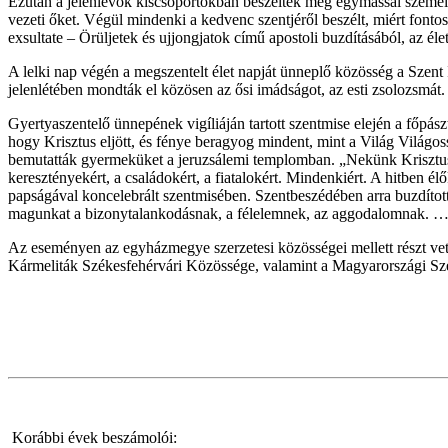
Ezután a jelenlevők kiscsoportokban beszélték meg egymással személye
vezeti őket. Végül mindenki a kedvenc szentjéről beszélt, miért fonto
exsultate – Örüljetek és ujjongjatok című apostoli buzdításából, az é
A lelki nap végén a megszentelt élet napját ünneplő közösség a Sze
jelenlétében mondták el közösen az ősi imádságot, az esti zsolozsmát.
Gyertyaszentelő ünnepének vigíliáján tartott szentmise elején a főpá
hogy Krisztus eljött, és fénye beragyog mindent, mint a Világ Világo
bemutatták gyermeküket a jeruzsálemi templomban. „Nekünk Krisztus fé
keresztényekért, a családokért, a fiatalokért. Mindenkiért. A hitben 
papságával koncelebrált szentmisében. Szentbeszédében arra buzdított
magunkat a bizonytalankodásnak, a félelemnek, az aggodalomnak. … A 
Az eseményen az egyházmegye szerzetesi közösségei mellett részt vet
Kármeliták Székesfehérvári Közössége, valamint a Magyarországi Szer
Korábbi évek beszámolói: