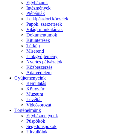
Egyházunk
Intézmények
Plébániák
Lelkipásztori körzetek
Papok, szerzetesek
Világi munkatársak
Dokumentumok
Kitüntetések
Térkép
Miserend
Linkgyűjtemény
Nyertes pályázatok
Közbeszerzés
Adatvédelem
Gyűjteményeink
Bemutatás
Könyvtár
Múzeum
Levéltár
Videósorozat
Történelmünk
Egyházmegyénk
Püspökök
Segédpüspökök
Hitvallóink