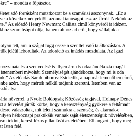
őkre” – mondta a főpásztor.
 életet adó forrásként mutatkozott be a szamáriai asszonynak. „Ez a
 félve a következményektől, azonnal tanúságot tesz az Úrról. Nekünk az
 érte.” Az előadó Henry Newman: Callista című könyvéről is idézett,
okhoz szomjúságot oltja, hanem ahhoz ad erőt, hogy vállaljuk a
yan tett, ami a szájjal függ össze a szenttel való találkozáskor. A
letük jeléül leborultak. Az adoráció az imádás mozdulata. Az igazi
 mozzanata és a szenvedésé is. Ilyen áron is odaajándékozta magát
, istenemberi mivoltát. Személyiségét ajándékozta, hogy mi is oda
unk.” Az előadás Sarah bíboros: Esteledik, a nap már lemenőben című,
enbe azért, hogy mérték nélkül tudjunk szeretni. Istenben van az
szló atya.
 Mária nővérrel, a Nyolc Boldogság Közösség tagjával, Holnapy Dénes
t a felvetést járták körbe, hogy a kereszténység gyökere a feltámadt
désre válaszoltak, mit jelent számukra a szentség, és akarnak-e
 milyen hétköznapi praktikáik vannak saját életszentségük növelésében,
usra tekint, keresi Jézus pillantását az életében. Elhangzott, hogy meg
 Isten felé.