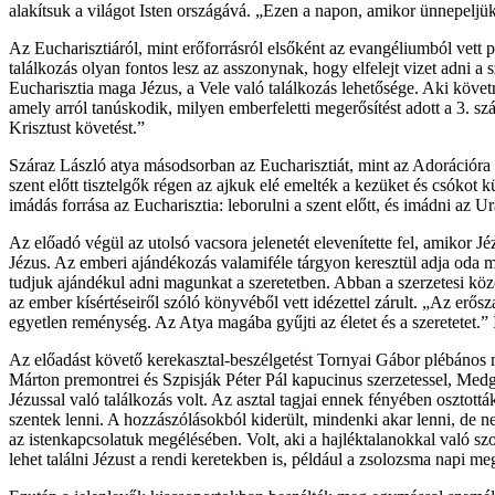
alakítsuk a világot Isten országává. „Ezen a napon, amikor ünnepeljü
Az Eucharisztiáról, mint erőforrásról elsőként az evangéliumból vett 
találkozás olyan fontos lesz az asszonynak, hogy elfelejt vizet adni a
Eucharisztia maga Jézus, a Vele való találkozás lehetősége. Aki követn
amely arról tanúskodik, milyen emberfeletti megerősítést adott a 3. s
Krisztust követést.”
Száraz László atya másodsorban az Eucharisztiát, mint az Adorációra val
szent előtt tisztelgők régen az ajkuk elé emelték a kezüket és csókot k
imádás forrása az Eucharisztia: leborulni a szent előtt, és imádni az Ura
Az előadó végül az utolsó vacsora jelenetét elevenítette fel, amikor 
Jézus. Az emberi ajándékozás valamiféle tárgyon keresztül adja oda ma
tudjuk ajándékul adni magunkat a szeretetben. Abban a szerzetesi kö
az ember kísértéseiről szóló könyvéből vett idézettel zárult. „Az erős
egyetlen reménység. Az Atya magába gyűjti az életet és a szeretetet.” Í
Az előadást követő kerekasztal-beszélgetést Tornyai Gábor plébános
Márton premontrei és Szpisják Péter Pál kapucinus szerzetessel, Medgy
Jézussal való találkozás volt. Az asztal tagjai ennek fényében osztott
szentek lenni. A hozzászólásokból kiderült, mindenki akar lenni, de n
az istenkapcsolatuk megélésében. Volt, aki a hajléktalanokkal való szol
lehet találni Jézust a rendi keretekben is, például a zsolozsma napi m