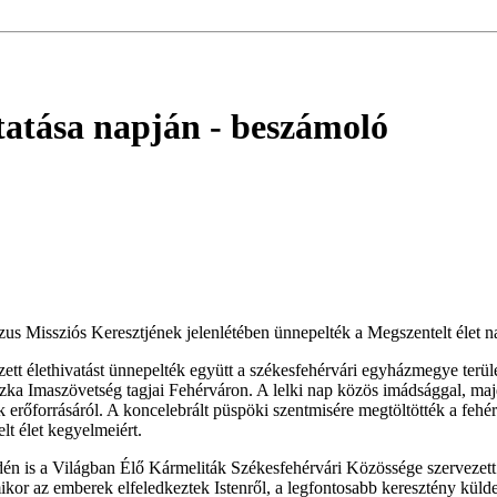
tatása napján
- beszámoló
s Missziós Keresztjének jelenlétében ünnepelték a Megszentelt élet n
ett élethivatást ünnepelték együtt a székesfehérvári egyházmegye terü
zka Imaszövetség tagjai Fehérváron. A lelki nap közös imádsággal, maj
tünk erőforrásáról. A koncelebrált püspöki szentmisére megtöltötték a fe
t élet kegyelmeiért.
dén is a Világban Élő Kármeliták Székesfehérvári Közössége szervezett
r az emberek elfeledkeztek Istenről, a legfontosabb keresztény külde