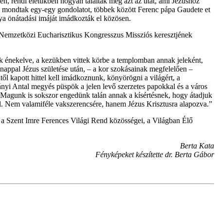
en, rendi életükben hogyan találták meg azt az utat, ami Jézushoz
gjai mondtak egy-egy gondolatot, többek között Ferenc pápa Gaudete et
tya önátadási imáját imádkozták el közösen.
ő Nemzetközi Eucharisztikus Kongresszus Missziós keresztjének
vek énekelve, a kezükben vittek körbe a templomban annak jeleként,
nappal Jézus születése után, – a kor szokásainak megfelelően –
l kapott hittel kell imádkoznunk, könyörögni a világért, a
pányi Antal megyés püspök a jelen levő szerzetes papokkal és a város
. Magunk is sokszor engedünk talán annak a kísértésnek, hogy átadjuk
l. Nem valamiféle vakszerencsére, hanem Jézus Krisztusra alapozva.”
 a Szent Imre Ferences Világi Rend közösségei, a Világban Élő
Berta Kata
Fényképeket készítette dr. Berta Gábor