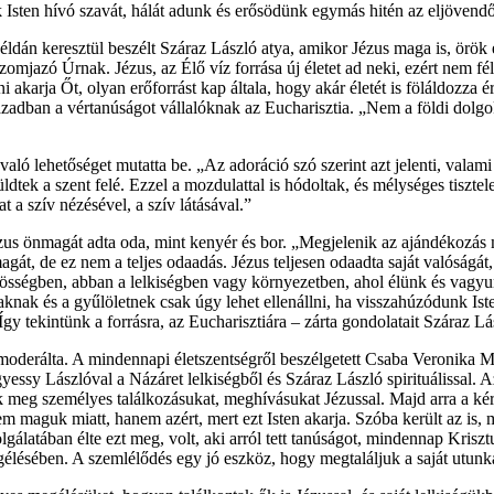
k Isten hívó szavát, hálát adunk és erősödünk egymás hitén az eljövend
példán keresztül beszélt Száraz László atya, amikor Jézus maga is, örök
 szomjazó Úrnak. Jézus, az Élő víz forrása új életet ad neki, ezért nem
i akarja Őt, olyan erőforrást kap általa, hogy akár életét is föláldozza
zázadban a vértanúságot vállalóknak az Eucharisztia. „Nem a földi dolg
ó lehetőséget mutatta be. „Az adoráció szó szerint azt jelenti, valami ol
üldtek a szent felé. Ezzel a mozdulattal is hódoltak, és mélységes tiszte
t a szív nézésével, a szív látásával.”
Jézus önmagát adta oda, mint kenyér és bor. „Megjelenik az ajándékozás
gát, de ez nem a teljes odaadás. Jézus teljesen odaadta saját valóságát
zösségben, abban a lelkiségben vagy környezetben, ahol élünk és vagy
zaknak és a gyűlöletnek csak úgy lehet ellenállni, ha visszahúzódunk Ist
gy tekintünk a forrásra, az Eucharisztiára – zárta gondolatait Száraz Lá
 moderálta. A mindennapi életszentségről beszélgetett Csaba Veronika
essy Lászlóval a Názáret lelkiségből és Száraz László spirituálissal. Az
ák meg személyes találkozásukat, meghívásukat Jézussal. Majd arra a kér
em maguk miatt, hanem azért, mert ezt Isten akarja. Szóba került az is,
gálatában élte ezt meg, volt, aki arról tett tanúságot, mindennap Kriszt
egélésében. A szemlélődés egy jó eszköz, hogy megtaláljuk a saját utunkat