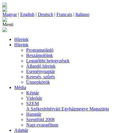
Magyar
|
English
|
Deutsch
|
Francais
|
Italiano
Menü
Híreink
Híreink
Programajánló
Beszámolóink
Legutóbbi bejegyzések
Állandó híreink
Eseménynaptár
Keresés, szűrés
Ünnepkörök
Média
Képtár
Videótár
SZEM
A Székesfehérvári Egyházmegye Magazinja
Hangtár
Szentföld 2008
Napi evangélium
Adattár