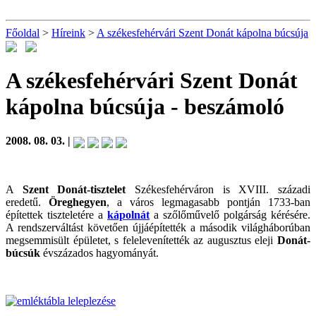
Főoldal
>
Híreink
>
A székesfehérvári Szent Donát kápolna búcsúja
A székesfehérvári Szent Donát
kápolna búcsúja
- beszámoló
2008. 08. 03. |
A
Szent Donát-tisztelet
Székesfehérváron is XVIII. századi
eredetű.
Öreghegyen
, a város legmagasabb pontján 1733-ban
építettek tiszteletére a
kápolnát
a szőlőművelő polgárság kérésére.
A rendszerváltást követően újjáépítették a második világháborúban
megsemmisült épületet, s felelevenítették az augusztus eleji
Donát-
búcsúk
évszázados hagyományát.