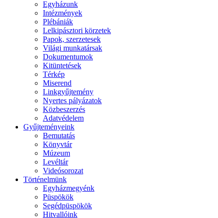
Egyházunk
Intézmények
Plébániák
Lelkipásztori körzetek
Papok, szerzetesek
Világi munkatársak
Dokumentumok
Kitüntetések
Térkép
Miserend
Linkgyűjtemény
Nyertes pályázatok
Közbeszerzés
Adatvédelem
Gyűjteményeink
Bemutatás
Könyvtár
Múzeum
Levéltár
Videósorozat
Történelmünk
Egyházmegyénk
Püspökök
Segédpüspökök
Hitvallóink