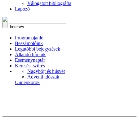
Válogatott bibliográfia
Lapozó
Programajánló
Beszámolóink
Legutóbbi bejegyzések
Állandó híreink
Eseménynaptár
Keresés, szűrés
Nagyböjt és húsvét
Adventi időszak
Ünnepkörök