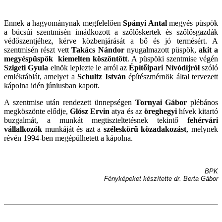
Ennek a hagyománynak megfelelően
Spányi Antal
megyés püspök
a búcsúi szentmisén imádkozott a szőlőskertek és szőlősgazdák
védőszentjéhez, kérve közbenjárását a bő és jó termésért. A
szentmisén részt vett
Takács Nándor
nyugalmazott püspök,
akit a
megyéspüspök kiemelten köszöntött
. A püspöki szentmise végén
Szigeti Gyula
elnök leplezte le arról az
Építőipari Nívódíjról
szóló
emléktáblát, amelyet a
Schultz István
építészmérnök által tervezett
kápolna idén júniusban kapott.
A szentmise után rendezett ünnepségen
Tornyai Gábor
plébános
megköszönte elődje,
Glósz Ervin
atya és az
öreghegyi
hívek kitartó
buzgalmát, a munkát megtiszteltetésnek tekintő
fehérvári
vállalkozók
munkáját és azt a
széleskörű közadakozást
, melynek
révén 1994-ben megépülhetett a kápolna.
BPK
Fényképeket készítette dr. Berta Gábor