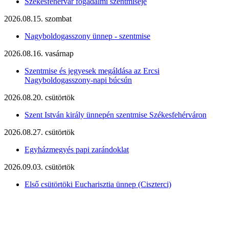
Székesfehérvár fogadalmi szentmiséje
2026.08.15. szombat
Nagyboldogasszony ünnep - szentmise
2026.08.16. vasárnap
Szentmise és jegyesek megáldása az Ercsi
Nagyboldogasszony-napi búcsún
2026.08.20. csütörtök
Szent István király ünnepén szentmise Székesfehérváron
2026.08.27. csütörtök
Egyházmegyés papi zarándoklat
2026.09.03. csütörtök
Első csütörtöki Eucharisztia ünnep (Ciszterci)