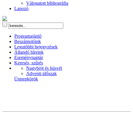
Válogatott bibliográfia
Lapozó
Programajánló
Beszámolóink
Legutóbbi bejegyzések
Állandó híreink
Eseménynaptár
Keresés, szűrés
Nagyböjt és húsvét
Adventi időszak
Ünnepkörök