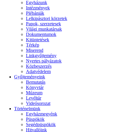
Egyházunk
Intézmények
Plébániák
Lelkipásztori körzetek
Papok, szerzetesek
Világi munkatársak
Dokumentumok
Kitüntetések
Térkép
Miserend
Linkgyűjtemény
Nyertes pályázatok
Közbeszerzés
Adatvédelem
Gyűjteményeink
Bemutatás
Könyvtár
Múzeum
Levéltár
Videósorozat
Történelmünk
Egyházmegyénk
Püspökök
Segédpüspökök
Hitvallóink