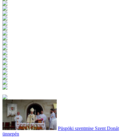
Püspöki szentmise Szent Donát
ünnepén