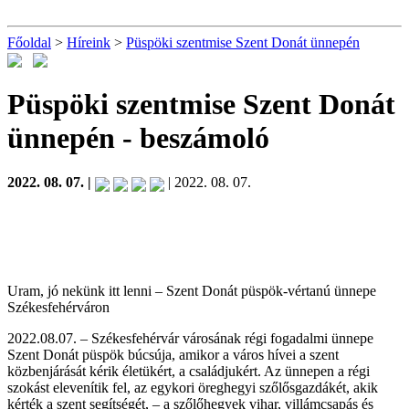
Főoldal
>
Híreink
>
Püspöki szentmise Szent Donát ünnepén
Püspöki szentmise Szent Donát
ünnepén
- beszámoló
2022. 08. 07. |
| 2022. 08. 07.
Uram, jó nekünk itt lenni – Szent Donát püspök-vértanú ünnepe
Székesfehérváron
2022.08.07. – Székesfehérvár városának régi fogadalmi ünnepe
Szent Donát püspök búcsúja, amikor a város hívei a szent
közbenjárását kérik életükért, a családjukért. Az ünnepen a régi
szokást elevenítik fel, az egykori öreghegyi szőlősgazdákét, akik
kérték a szent segítségét, – a szőlőhegyek vihar, villámcsapás és