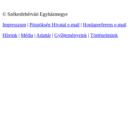
© Székesfehérvári Egyházmegye
Impresszum
|
Püspökség Hivatal e-mail
|
Honlapreferens e-mail
Híreink
|
Média
|
Adattár
|
Gyűjteményeink
|
Történelmünk