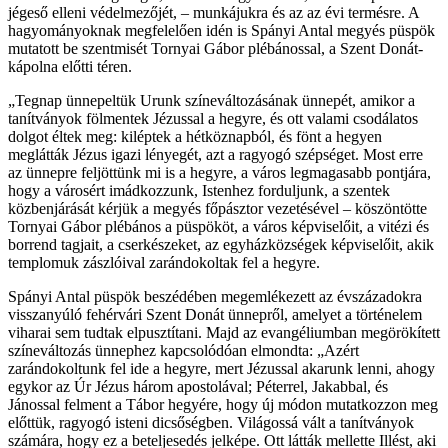
jégeső elleni védelmezőjét, – munkájukra és az az évi termésre. A
hagyományoknak megfelelően idén is Spányi Antal megyés püspök
mutatott be szentmisét Tornyai Gábor plébánossal, a Szent Donát-
kápolna előtti téren.
„Tegnap ünnepeltük Urunk színeváltozásának ünnepét, amikor a
tanítványok fölmentek Jézussal a hegyre, és ott valami csodálatos
dolgot éltek meg: kiléptek a hétköznapból, és fönt a hegyen
meglátták Jézus igazi lényegét, azt a ragyogó szépséget. Most erre
az ünnepre feljöttünk mi is a hegyre, a város legmagasabb pontjára,
hogy a városért imádkozzunk, Istenhez forduljunk, a szentek
közbenjárását kérjük a megyés főpásztor vezetésével – köszöntötte
Tornyai Gábor plébános a püspököt, a város képviselőit, a vitézi és
borrend tagjait, a cserkészeket, az egyházközségek képviselőit, akik
templomuk zászlóival zarándokoltak fel a hegyre.
Spányi Antal püspök beszédében megemlékezett az évszázadokra
visszanyúló fehérvári Szent Donát ünnepről, amelyet a történelem
viharai sem tudtak elpusztítani. Majd az evangéliumban megörökített
színeváltozás ünnephez kapcsolódóan elmondta: „Azért
zarándokoltunk fel ide a hegyre, mert Jézussal akarunk lenni, ahogy
egykor az Úr Jézus három apostolával; Péterrel, Jakabbal, és
Jánossal felment a Tábor hegyére, hogy új módon mutatkozzon meg
előttük, ragyogó isteni dicsőségben. Világossá vált a tanítványok
számára, hogy ez a beteljesedés jelképe. Ott látták mellette Illést, aki