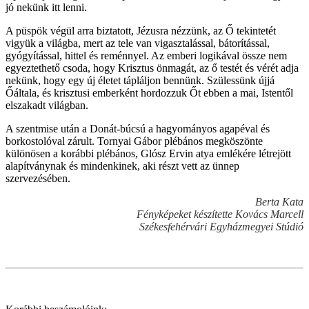
jó nekünk itt lenni.
A püspök végül arra biztatott, Jézusra nézzünk, az Ő tekintetét
vigyük a világba, mert az tele van vigasztalással, bátorítással,
gyógyítással, hittel és reménnyel. Az emberi logikával össze nem
egyeztethető csoda, hogy Krisztus önmagát, az ő testét és vérét adja
nekünk, hogy egy új életet tápláljon bennünk. Szülessünk újjá
Őáltala, és krisztusi emberként hordozzuk Őt ebben a mai, Istentől
elszakadt világban.
A szentmise után a Donát-búcsú a hagyományos agapéval és
borkostolóval zárult. Tornyai Gábor plébános megköszönte
különösen a korábbi plébános, Glósz Ervin atya emlékére létrejött
alapítványnak és mindenkinek, aki részt vett az ünnep
szervezésében.
Berta Kata
Fényképeket készítette Kovács Marcell
Székesfehérvári Egyházmegyei Stúdió