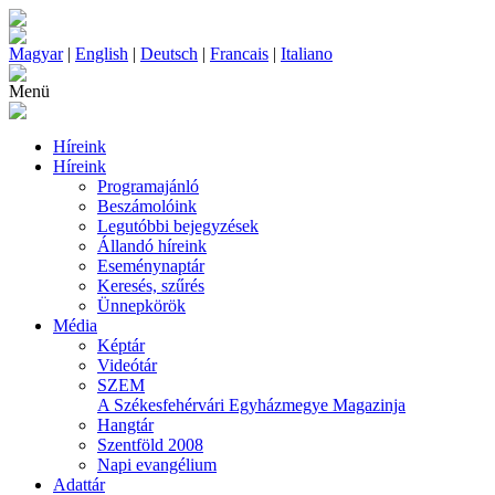
Magyar
|
English
|
Deutsch
|
Francais
|
Italiano
Menü
Híreink
Híreink
Programajánló
Beszámolóink
Legutóbbi bejegyzések
Állandó híreink
Eseménynaptár
Keresés, szűrés
Ünnepkörök
Média
Képtár
Videótár
SZEM
A Székesfehérvári Egyházmegye Magazinja
Hangtár
Szentföld 2008
Napi evangélium
Adattár