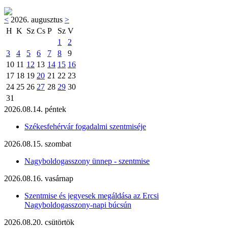
<
2026. augusztus
>
H
K
Sz
Cs
P
Sz
V
1
2
3
4
5
6
7
8
9
10
11
12
13
14
15
16
17
18
19
20
21
22
23
24
25
26
27
28
29
30
31
2026.08.14. péntek
Székesfehérvár fogadalmi szentmiséje
2026.08.15. szombat
Nagyboldogasszony ünnep - szentmise
2026.08.16. vasárnap
Szentmise és jegyesek megáldása az Ercsi
Nagyboldogasszony-napi búcsún
2026.08.20. csütörtök