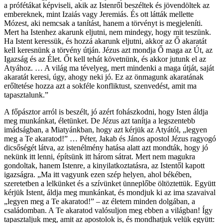
a prófétákat képviseli, akik az Istenről beszéltek és jövendöltek az
embereknek, mint Izaiás vagy Jeremiás. És ott látták mellette
Mózest, aki nemcsak a tanítást, hanem a törvényt is megjeleníti.
Mert ha Istenhez akarunk eljutni, nem mindegy, hogy mit teszünk.
Ha Istent keressük, és hozzá akarunk eljutni, akkor az Ő akaratát
kell keresnünk a törvény útján. Jézus azt mondja Ő maga az Út, az
Igazság és az Élet. Őt kell tehát követnünk, és akkor jutunk el az
Atyához. … A világ ma tévelyeg, mert mindenki a maga útját, saját
akaratát keresi, úgy, ahogy neki jó. Ez az önmagunk akaratának
erőltetése hozza azt a sokféle konfliktust, szenvedést, amit ma
tapasztalunk.”
A főpásztor arról is beszélt, jó azért fohászkodni, hogy Isten áldja
meg munkánkat, életünket. De Jézus azt tanítja a legszentebb
imádságban, a Miatyánkban, hogy azt kérjük az Atyától, „legyen
meg a Te akaratod!” … Péter, Jakab és János apostol Jézus ragyogó
dicsőségét látva, az istenélmény hatása alatt azt mondták, hogy jó
nekünk itt lenni, építsünk itt három sátrat. Mert nem magukra
gondoltak, hanem Istenre, a kinyilatkoztatásra, az Istentől kapott
igazságra. „Ma itt vagyunk ezen szép helyen, ahol békében,
szeretetben a lelkünket és a szívünket ünneplőbe öltöztettük. Együtt
kérjük Istent, áldja meg munkánkat, és mondjuk ki az ima szavaival
„legyen meg a Te akaratod!” – az életem minden dolgában, a
családomban. A Te akaratod valósuljon meg ebben a világban! Így
tapasztaljuk meg, amit az apostolok is, és mondhatjuk velük együtt: