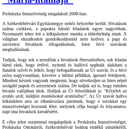
Prohászka Imaszövetség megalakult 2008-ban.
A Székesfehérvári Egyházmegye nehéz helyzetbe került. Hivatások
száma csökken, a papokra háruló feladatok egyre nagyobbak.
Nyomasztó teher lett a lelkipásztori munka a túlterheltség miatt. A
világban eluralkodott gondolkodásmód nem kedvez a papi és
szerzetesi hivatások elfogadásának, Isten hívó szavának
meghallásának.
Tudjuk, hogy sok a teendőnk a hivatások ébresztésében, sok feladat
hárul ránk, hogy értővé, nyitottá és hallóvá segítsük alakítani a
fiatalok szívét és lelkét, hogy befogadhassák az Úr szavát, és a hívó
szóra nagyvonalúan, követve a bibliai példákat, igennel feleljenek.
Mindent készek vagyunk megtenni, hogy növekedjen az Isten népét
szolgáló papok és szerzetesek száma. De tudjuk azt is, hogy minden
hivatás valójában titok. Halljuk az Úr felszólítását is:
"Kérjétek az
aratás urát, küldjön munkásokat aratásába!"
. Az Úr szavát hallva
lelkünkben arra az elhatározásra jutottunk, hogy e sorokkal egy
imaszövetséget hozzunk létre, melynek célja buzgó és folyamatos,
napi ima hivatások kiesdéséért.
E célra jelen soraimmal megalapítjuk a Prohászka Imaszövetséget,
Prohászka Ottokárról, Székesfehérvár boldog emlékű püspökéről,