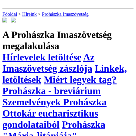
Főoldal
>
Híreink
>
Prohászka Imaszövetség
A Prohászka Imaszövetség
megalakulása
Hírlevelek letöltése
Az
Imaszövetség zászlója
Linkek,
letöltések
Miért legyek tag?
Prohászka - breviárium
Szemelvények Prohászka
Ottokár eucharisztikus
gondolataiból
Prohászka
"Mária-litániája"