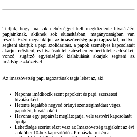
Tudjuk, hogy ma sok nehézséggel kell megküzdenie hivatásáért
papjainknak, akiknek sok elutasításban, magányosságban van
részük. Ezért megalakítjuk a
z imaszövetség papi tagozatát
, mellyel
segíteni akarjuk a papi szolidaritást, a papok személyes kapcsolatait
akarjuk erősíteni, és hivatásuk teljesítésében emberi kiteljesedésüket,
vonzó, sugárzó egyéniségük kialakulását akarjuk segíteni az
imádság eszközeivel.
Az imaszövetség papi tagozatának tagja lehet az, aki
Naponta imádkozik szent papokért és papi, szerzetesi
hivatásokért
Hetente legalább negyed órányi szentségimádást végez
papokért, hivatásokért
Havonta egy paptársát meglátogatja, vele testvéri kapcsolatát
ápolja
Lehetősége szerint részt vesz az Imaszövetség tagjaként az évi
- október 10-hez kapcsolódó - Prohászka misén a