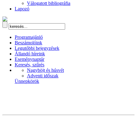
Válogatott bibliográfia
Lapozó
Programajánló
Beszámolóink
Legutóbbi bejegyzések
Állandó híreink
Eseménynaptár
Keresés, szűrés
Nagyböjt és húsvét
Adventi időszak
Ünnepkörök