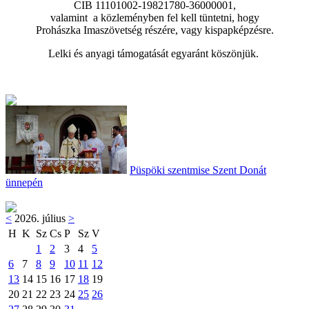
CIB 11101002-19821780-36000001,
valamint a közleményben fel kell tüntetni, hogy
Prohászka Imaszövetség részére, vagy kispapképzésre.
Lelki és anyagi támogatását egyaránt köszönjük.
Püspöki szentmise Szent Donát
ünnepén
<
2026. július
>
H
K
Sz
Cs
P
Sz
V
1
2
3
4
5
6
7
8
9
10
11
12
13
14
15
16
17
18
19
20
21
22
23
24
25
26