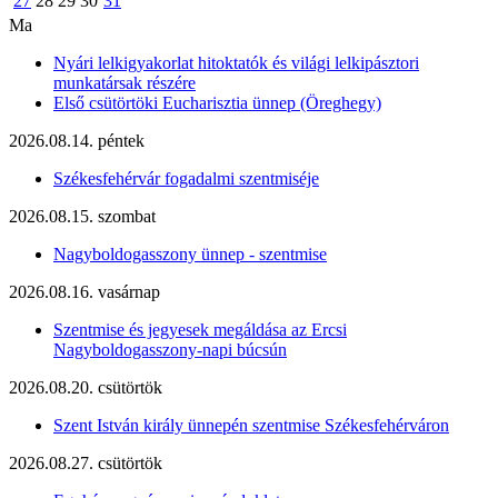
27
28
29
30
31
Ma
Nyári lelkigyakorlat hitoktatók és világi lelkipásztori
munkatársak részére
Első csütörtöki Eucharisztia ünnep (Öreghegy)
2026.08.14. péntek
Székesfehérvár fogadalmi szentmiséje
2026.08.15. szombat
Nagyboldogasszony ünnep - szentmise
2026.08.16. vasárnap
Szentmise és jegyesek megáldása az Ercsi
Nagyboldogasszony-napi búcsún
2026.08.20. csütörtök
Szent István király ünnepén szentmise Székesfehérváron
2026.08.27. csütörtök