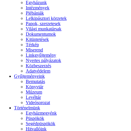
Egyházunk
Intézmények
Plébániák
Lelkipásztori körzetek
Papok, szerzetesek
Világi munkatársak
Dokumentumok
Kitüntetések
Térkép
Miserend
Linkgyűjtemény
Nyertes pályázatok
Közbeszerzés
Adatvédelem
Gyűjteményeink
Bemutatás
Könyvtár
Múzeum
Levéltár
Videósorozat
Történelmünk
Egyházmegyénk
Püspökök
Segédpüspökök
Hitvallóink