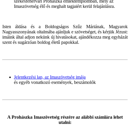
székesfehérvári Prohászka emléktemplomban, mely az
Imaszövetség élő és meghalt tagjaiért kerül felajánlásra.
Isten áldása és a Boldogságos Szűz Máriának, Magyarok
Nagyasszonyának oltalmába ajánljuk e szövetséget, és kérjük Jézust:
imáink által adjon nekünk új hivatásokat, ajándékozza meg egyházát
szent és sugárzóan boldog életű papokkal.
Jelentkezési lap, az Imaszövetség imája
és egyéb vonatkozó események, beszámolók
A Prohászka Imaszövetség részére az alábbi számlára lehet
utalni: