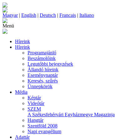
Magyar
|
English
|
Deutsch
|
Francais
|
Italiano
Menü
Híreink
Híreink
Programajánló
Beszámolóink
Legutóbbi bejegyzések
Állandó híreink
Eseménynaptár
Keresés, szűrés
Ünnepkörök
Média
Képtár
Videótár
SZEM
A Székesfehérvári Egyházmegye Magazinja
Hangtár
Szentföld 2008
Napi evangélium
Adattár