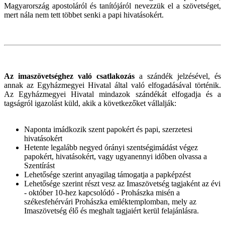
Magyarország apostoláról és tanítójáról nevezzük el a szövetséget,
mert nála nem tett többet senki a papi hivatásokért.
Az imaszövetséghez való csatlakozás
a szándék jelzésével, és
annak az Egyházmegyei Hivatal által való elfogadásával történik.
Az Egyházmegyei Hivatal mindazok szándékát elfogadja és a
tagságról igazolást küld, akik a következőket vállalják:
Naponta imádkozik szent papokért és papi, szerzetesi
hivatásokért
Hetente legalább negyed órányi szentségimádást végez
papokért, hivatásokért, vagy ugyanennyi időben olvassa a
Szentírást
Lehetősége szerint anyagilag támogatja a papképzést
Lehetősége szerint részt vesz az Imaszövetség tagjaként az évi
- október 10-hez kapcsolódó - Prohászka misén a
székesfehérvári Prohászka emléktemplomban, mely az
Imaszövetség élő és meghalt tagjaiért kerül felajánlásra.