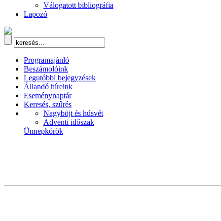
Válogatott bibliográfia
Lapozó
Programajánló
Beszámolóink
Legutóbbi bejegyzések
Állandó híreink
Eseménynaptár
Keresés, szűrés
Nagyböjt és húsvét
Adventi időszak
Ünnepkörök