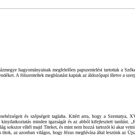
yházmegye hagyományainak megfelelően papszentelést tartottak a Szé
éket. A fölszenteltek megbízatást kaptak az áldozópapi illetve a szerpa
ehézségeit és szépségeit taglalta. Kitért arra, hogy a Szentatya, 
 kinyilatkoztatás minden igazságát és az abból kifejlesztett tanítást. 
ilág sokszor elítél majd Titeket, és mint nem hozzá tartozót ki akar ve
ás titok, az azonban világos, hogy Jézus meghívása által leszünk az Új