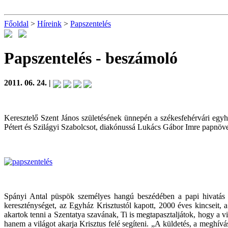
Főoldal
>
Híreink
>
Papszentelés
Papszentelés
- beszámoló
2011. 06. 24. |
Keresztelő Szent János születésének ünnepén a székesfehérvári eg
Pétert és Szilágyi Szabolcsot, diakónussá Lukács Gábor Imre papnövend
Spányi Antal püspök személyes hangú beszédében a papi hivatás n
kereszténységet, az Egyház Krisztustól kapott, 2000 éves kincseit, a
akartok tenni a Szentatya szavának, Ti is megtapasztaljátok, hogy a v
hanem a világot akarja Krisztus felé segíteni. „A küldetés, a meghív