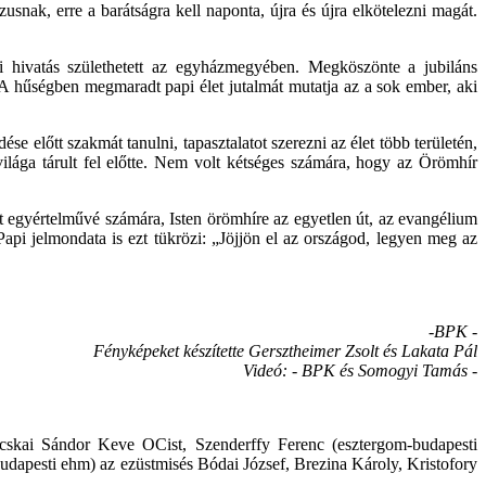
usnak, erre a barátságra kell naponta, újra és újra elkötelezni magát.
 hivatás születhetett az egyházmegyében. Megköszönte a jubiláns
. A hűségben megmaradt papi élet jutalmát mutatja az a sok ember, aki
e előtt szakmát tanulni, tapasztalatot szerezni az élet több területén,
világa tárult fel előtte. Nem volt kétséges számára, hogy az Örömhír
lt egyértelművé számára, Isten örömhíre az egyetlen út, az evangélium
api jelmondata is ezt tükrözi: „Jöjjön el az országod, legyen meg az
-BPK -
Fényképeket készítette Gersztheimer Zsolt és Lakata Pál
Videó: - BPK és Somogyi Tamás -
kai Sándor Keve OCist, Szenderffy Ferenc (esztergom-budapesti
udapesti ehm) az ezüstmisés Bódai József, Brezina Károly, Kristofory