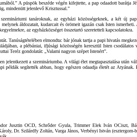
umából.” A püspök beszéde végén kifejtette, a pap odaadott barátja Jéz
ig, mindenütt jelenlevő Krisztussal.”
szemináriumi tanároknak, az egyházi közösségeknek, a két új papi
, melynek áldozatait, kudarcait és örömeit igazán csak Isten ismerheti
 kegyelmekre, az egyházközséget összetartó szeretetteli kapcsolatokra.
át. Tanúságtételében elmondta: bár jónak tartja a papi hivatás megkezdés
ládjában, a plébániai, ifjúsági közösségén keresztül Isten csodálatos 
uttai Teréz gondolatát: „Valami nagyon szépet Istenért”.
en jelentkezett a szemináriumba. A világi élet megtapasztalása után vá
api példák segítették abban, hogy egészen odaadja életét az Atyának. P
dor Jusztin OCD, Schrőder Gyula, Trimmer Elek Iván OCiszt, Bács
roly, Dr. Szilárdfy Zoltán, Varga János, Verbényi István (esztergom-b
tyák.