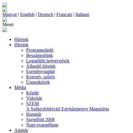
Magyar
|
English
|
Deutsch
|
Francais
|
Italiano
Menü
Híreink
Híreink
Programajánló
Beszámolóink
Legutóbbi bejegyzések
Állandó híreink
Eseménynaptár
Keresés, szűrés
Ünnepkörök
Média
Képtár
Videótár
SZEM
A Székesfehérvári Egyházmegye Magazinja
Hangtár
Szentföld 2008
Napi evangélium
Adattár