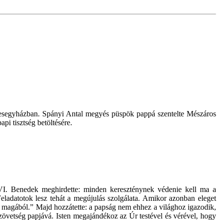
kesegyházban. Spányi Antal megyés püspök pappá szentelte Mészáros
pi tisztség betöltésére.
XVI. Benedek meghirdette: minden kereszténynek védenie kell ma a
„Feladatotok lesz tehát a megújulás szolgálata. Amikor azonban eleget
tni magából.” Majd hozzátette: a papság nem ehhez a világhoz igazodik,
szövetség papjává. Isten megajándékoz az Úr testével és vérével, hogy