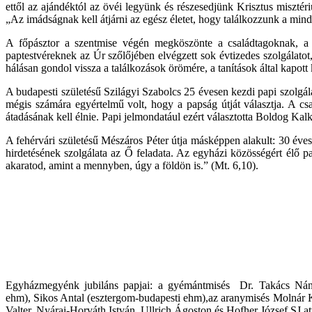
ettől az ajándéktól az övéi legyünk és részesedjünk Krisztus misztéri
„Az imádságnak kell átjárni az egész életet, hogy találkozzunk a mind
A főpásztor a szentmise végén megköszönte a családtagoknak, a 
paptestvéreknek az Úr szőlőjében elvégzett sok évtizedes szolgálatot
hálásan gondol vissza a találkozások örömére, a tanítások által kapott
A budapesti születésű Szilágyi Szabolcs 25 évesen kezdi papi szolgálat
mégis számára egyértelmű volt, hogy a papság útját választja. A csa
átadásának kell élnie. Papi jelmondatául ezért választotta Boldog Kalk
A fehérvári születésű Mészáros Péter útja másképpen alakult: 30 éves
hirdetésének szolgálata az Ő feladata. Az egyházi közösségért élő p
akaratod, amint a mennyben, úgy a földön is.” (Mt. 6,10).
Egyházmegyénk jubiláns papjai: a gyémántmisés Dr. Takács Nán
ehm), Sikos Antal (esztergom-budapesti ehm),az aranymisés Molnár Ká
Valter, Nyárai-Horváth István, Ullrich Ágoston és Hofher József SJ a