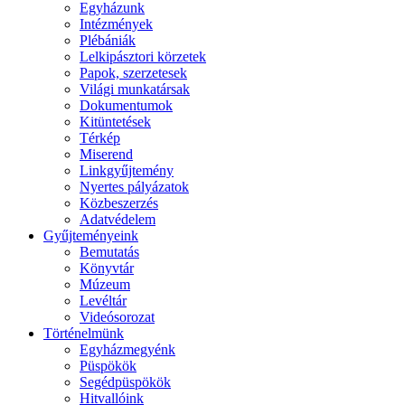
Egyházunk
Intézmények
Plébániák
Lelkipásztori körzetek
Papok, szerzetesek
Világi munkatársak
Dokumentumok
Kitüntetések
Térkép
Miserend
Linkgyűjtemény
Nyertes pályázatok
Közbeszerzés
Adatvédelem
Gyűjteményeink
Bemutatás
Könyvtár
Múzeum
Levéltár
Videósorozat
Történelmünk
Egyházmegyénk
Püspökök
Segédpüspökök
Hitvallóink